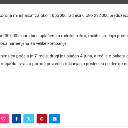
„korona minimalca“ za oko 1.055.000 radnika u oko 232.000 preduzeća
o 30.000 dinara biće uplaćen za radnike mikro, malih i srednjih pred
nosa namenjena za velike kompanije.
nimalca počela je 7. maja, drugi je uplaćen 4. juna, a reč je o paket
milijardu evra za pomoć privredi u otklanjanju posledica epidemije 