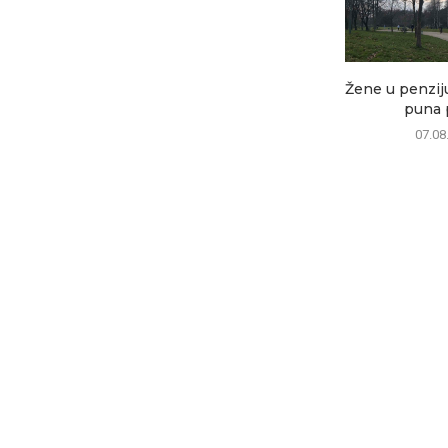
Žene u penziju
puna p
07.08