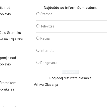
ije nad
Najčešće se informišem putem:
objavio
Štampe
Televizije
iže u Sremsku
Radija
va na Trgu Ćire
Interneta
ponije nad
Razgovora
objavio
Pogledaj rezultate glasanja
d Sremskom
Arhiva Glasanja
poruke za