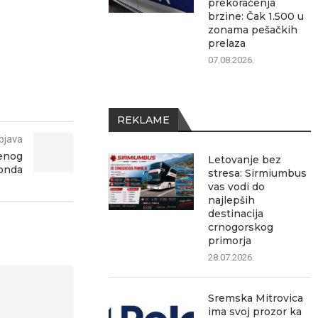
prekoračenja
brzine: Čak 1.500 u
zonama pešačkih
prelaza
07.08.2026.
REKLAME
bjava
lenog
Letovanje bez
onda
stresa: Sirmiumbus
vas vodi do
najlepših
destinacija
crnogorskog
primorja
28.07.2026.
Sremska Mitrovica
ima svoj prozor ka