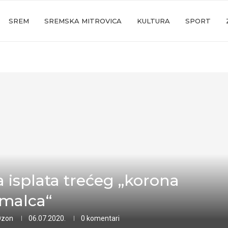
SREM
SREMSKA MITROVICA
KULTURA
SPORT
a isplata trećeg „korona
malca“
Ozon
06.07.2020.
0 komentari