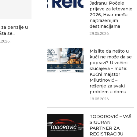
Jadranu: Počele
prijave za letovanje
2026, Hvar među
najtraženijim
destinacijama
 za penzije u
Policija dronovima
U toku poja
Šta se...
kontroliše saobraćaj: Za
brzine: 
29.05.2026.
nekoliko sati snimljeno...
nadzo
.2026.
05.08.2026.
05.0
Mislite da nešto u
kući ne može da se
popravi? U većini
slučajeva – može:
Kućni majstor
Milutinović –
rešenje za svaki
problem u domu
18.05.2026.
TODOROVIĆ – VAŠ
SIGURAN
PARTNER ZA
REGISTRACIJU