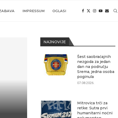
ZABAVA
IMPRESSUM
OGLASI
NAJNOVIJE
Šest saobraćajnih
nezgoda za jedan
dan na području
Srema, jedna osoba
poginula
07.08.2026.
Mitrovica trči za
retke: Sutra prvi
humanitarni noćni