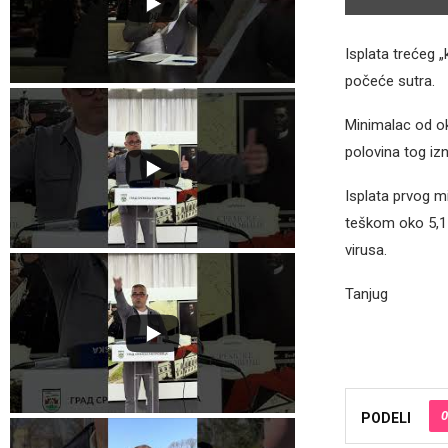
Isplata trećeg 
počeće sutra.
Minimalac od ok
polovina tog iz
Isplata prvog mi
teškom oko 5,1 
virusa.
Tanjug
0
PODELI