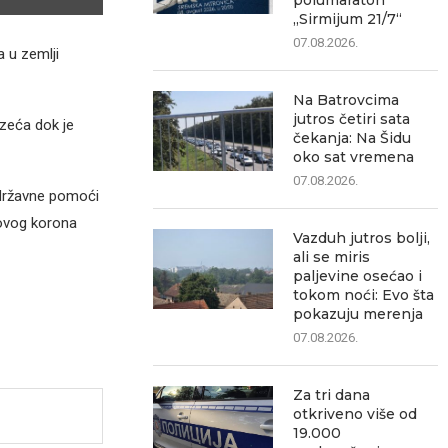
polumaraton
„Sirmijum 21/7“
07.08.2026.
 u zemlji
Na Batrovcima
jutros četiri sata
uzeća dok je
čekanja: Na Šidu
oko sat vremena
07.08.2026.
u državne pomoći
novog korona
Vazduh jutros bolji,
ali se miris
paljevine osećao i
tokom noći: Evo šta
pokazuju merenja
07.08.2026.
Za tri dana
otkriveno više od
19.000