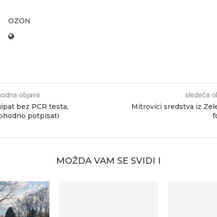
OZON
hodna objava
sledeća o
ipat bez PCR testa,
Mitrovici sredstva iz Ze
phodno potpisati
f
MOŽDA VAM SE SVIDI I