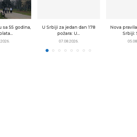
 sa 55 godina,
U Srbiji za jedan dan 178
Nova pravila
lata...
požara: U...
Srbiji: 
.2026.
07.08.2026.
05.08