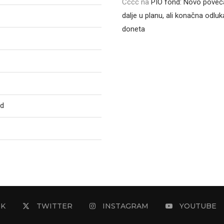
Cccc
na
PIO fond: Novo poveća
dalje u planu, ali konačna odluka
doneta
ed
OK
TWITTER
INSTAGRAM
YOUTUBE