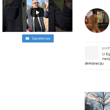
Zapratite nas
pret
U Eg
neo
deklaraciju