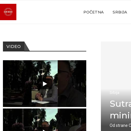
POČETNA
SRBIJA
VIDEO
Srbija
Sutr
mini
Od strane