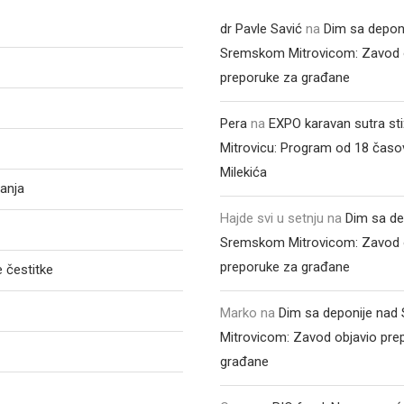
dr Pavle Savić
na
Dim sa depon
Sremskom Mitrovicom: Zavod 
preporuke za građane
Pera
na
EXPO karavan sutra st
Mitrovicu: Program od 18 časo
Milekića
anja
Hajde svi u setnju
na
Dim sa de
Sremskom Mitrovicom: Zavod 
preporuke za građane
 čestitke
Marko
na
Dim sa deponije na
Mitrovicom: Zavod objavio pre
građane