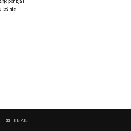
nje penzija i
 još nije
EMAIL