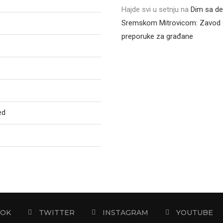
Hajde svi u setnju
na
Dim sa de
Sremskom Mitrovicom: Zavod 
preporuke za građane
ed
OOK
TWITTER
INSTAGRAM
YOUTUBE