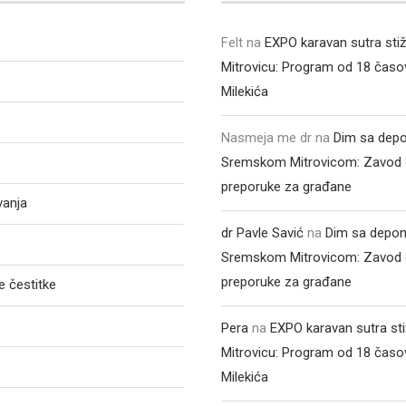
Felt
na
EXPO karavan sutra sti
Mitrovicu: Program od 18 časo
Milekića
Nasmeja me dr
na
Dim sa depo
Sremskom Mitrovicom: Zavod 
preporuke za građane
vanja
dr Pavle Savić
na
Dim sa depon
Sremskom Mitrovicom: Zavod 
preporuke za građane
 čestitke
Pera
na
EXPO karavan sutra st
Mitrovicu: Program od 18 časo
Milekića