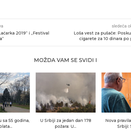
va
sledeća o
Laćarka 2019“ i „Festival
Loša vest za pušače: Posk
a“
cigarete za 10 dinara po 
MOŽDA VAM SE SVIDI I
 sa 55 godina,
U Srbiji za jedan dan 178
Nova pravila
lata...
požara: U...
Srbiji: 