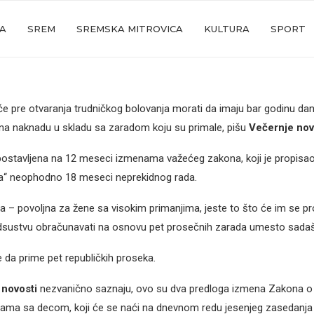
JA
SREM
SREMSKA MITROVICA
KULTURA
SPORT
pre otvaranja trudničkog bolovanja morati da imaju bar godinu dan
 na naknadu u skladu sa zaradom koju su primale, pišu
Večernje nov
 postavljena na 12 meseci izmenama važećeg zakona, koji je propisao
ja“ neophodno 18 meseci neprekidnog rada.
a – povoljna za žene sa visokim primanjima, jeste to što će im se p
dsustvu obračunavati na osnovu pet prosečnih zarada umesto sadašn
e da prime pet republičkih proseka.
 novosti
nezvanično saznaju, ovo su dva predloga izmena Zakona o f
cama sa decom, koji će se naći na dnevnom redu jesenjeg zasedanja