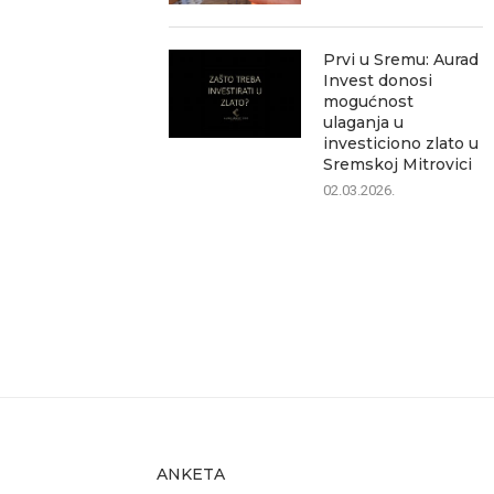
Prvi u Sremu: Aurad
Invest donosi
mogućnost
ulaganja u
investiciono zlato u
Sremskoj Mitrovici
02.03.2026.
ANKETA