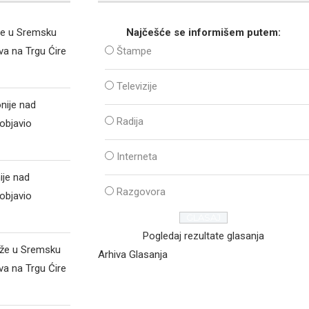
že u Sremsku
Najčešće se informišem putem:
va na Trgu Ćire
Štampe
Televizije
nije nad
Radija
objavio
Interneta
ije nad
Razgovora
objavio
Pogledaj rezultate glasanja
iže u Sremsku
Arhiva Glasanja
va na Trgu Ćire