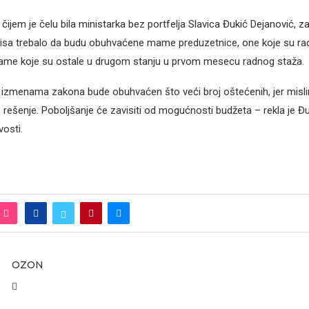
ijem je čelu bila ministarka bez portfelja Slavica Đukić Dejanović, zakl
sa trebalo da budu obuhvaćene mame preduzetnice, one koje su rad
dame koje su ostale u drugom stanju u prvom mesecu radnog staža.
a izmenama zakona bude obuhvaćen što veći broj oštećenih, jer misli
 rešenje. Poboljšanje će zavisiti od mogućnosti budžeta – rekla je Đ
osti.
OZON