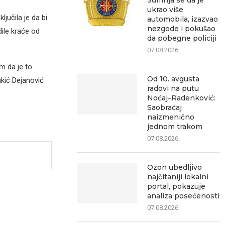
Sumnja se da je
ukrao više
jučila je da bi
automobila, izazvao
nezgode i pokušao
ile kraće od
da pobegne policiji
07.08.2026.
m da je to
Od 10. avgusta
ukić Dejanović
radovi na putu
Noćaj–Radenković:
Saobraćaj
naizmenično
jednom trakom
07.08.2026.
Ozon ubedljivo
najčitaniji lokalni
portal, pokazuje
analiza posećenosti
07.08.2026.