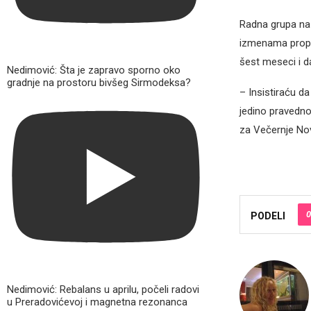
Radna grupa na č
izmenama propi
šest meseci i 
Nedimović: Šta je zapravo sporno oko
gradnje na prostoru bivšeg Sirmodeksa?
– Insistiraću d
jedino pravedno
za Večernje Nov
0
PODELI
Nedimović: Rebalans u aprilu, počeli radovi
u Preradovićevoj i magnetna rezonanca