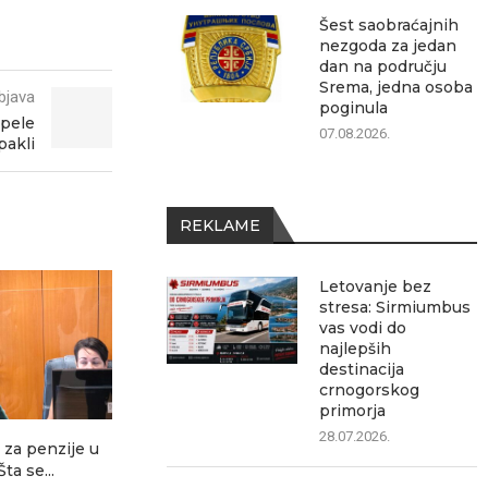
Šest saobraćajnih
nezgoda za jedan
dan na području
Srema, jedna osoba
bjava
poginula
upele
07.08.2026.
pakli
REKLAME
Letovanje bez
stresa: Sirmiumbus
vas vodi do
najlepših
destinacija
crnogorskog
primorja
28.07.2026.
 za penzije u
Policija dronovima
U toku poja
Šta se...
kontroliše saobraćaj: Za
brzine: 