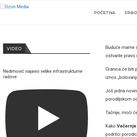
POČETNA
SRBI
Buduće mame će 
VIDEO
ostvarile pravo
Granica će biti
Nedimović najavio velike infrastrukturne
radove
iznos „bolovan
Još jedna novin
porodiljskom o
Tačnije, moći ć
Kako
Večernje
podršci porodi