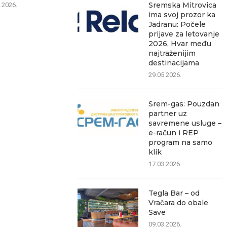
nekoliko sati snimljeno...
nadzo
Sremska Mitrovica
.2026.
ima svoj prozor ka
05.08.2026.
05.0
Jadranu: Počele
prijave za letovanje
2026, Hvar među
najtraženijim
destinacijama
29.05.2026.
Srem-gas: Pouzdan
partner uz
savremene usluge –
e-račun i REP
program na samo
klik
17.03.2026.
Tegla Bar – od
Vračara do obale
Save
09.03.2026.