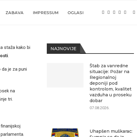
ZABAVA
IMPRESSUM
OGLASI
a staža kako bi
NAJNOVIJE
osti
.
Štab za vanredne
 da je za puni
situacije: Požar na
Regionalnoj
deponiji pod
kontrolom, kvalitet
rosek na
vazduha u proseku
je tri.
dobar
07.08.2026.
inanijskoj
Uhapšen muškarac:
 parlamenta.