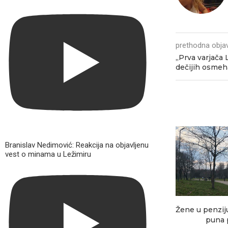
prethodna obja
„Prva varjača 
dečijih osmeh
Branislav Nedimović: Reakcija na objavljenu
vest o minama u Ležimiru
Žene u penziju
puna p