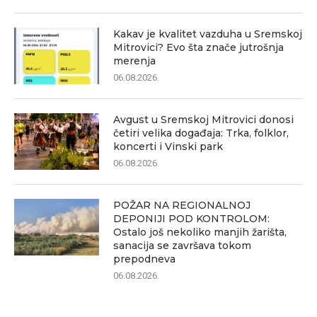
Kakav je kvalitet vazduha u Sremskoj
Mitrovici? Evo šta znače jutrošnja
merenja
06.08.2026.
Avgust u Sremskoj Mitrovici donosi
četiri velika događaja: Trka, folklor,
koncerti i Vinski park
06.08.2026.
POŽAR NA REGIONALNOJ
DEPONIJI POD KONTROLOM:
Ostalo još nekoliko manjih žarišta,
sanacija se završava tokom
prepodneva
06.08.2026.