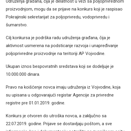
Udruženja građana, čija je delatnost u vezi sa poljoprivrednom
proizvodnjom, mogu da se prijave na konkurs koji je raspisao
Pokrajinski sekretarijat za poljoprivredu, vodoprivredu i
šumarstvo.
Cilj konkursa je podrška radu udruženja građana, čija je
aktivnost usmerena na podsticanje razvoja i unapređivanje
poljoprivredne proizvodnje na teritoriji AP Vojvodine.
Ukupan iznos bespovratnih sredstava koji se dodeljuje je
10.000.000 dinara.
Pravo na koišćenje novca imaju udruženja iz Vojvodine, koja
su upisana u odgovarajući registar Agencije za privredne
registre pre 01.01.2019. godine.
Konkurs je otvoren do utroška novca, a zaključno sa
22.07.2019. godine. Prijave se dostavljaju poštom, a sve