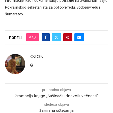
informacije, kao i dokumentaciju potražite na zvaničnom sajtu
Pokrajinskog sekretarijata za poljoprivredu, vodoprivredu i
šumarstvo.
0
PODELI
OZON
prethodna objava
Promocija knjige „Šašinački dnevnik večnosti“
sledeća objava
Sanirana oštećenja