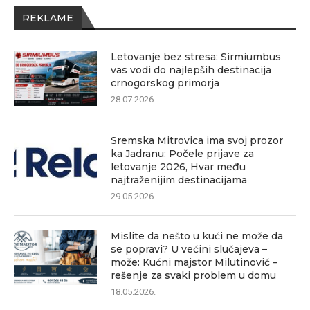
REKLAME
Letovanje bez stresa: Sirmiumbus
vas vodi do najlepših destinacija
crnogorskog primorja
28.07.2026.
Sremska Mitrovica ima svoj prozor
ka Jadranu: Počele prijave za
letovanje 2026, Hvar među
najtraženijim destinacijama
29.05.2026.
Mislite da nešto u kući ne može da
se popravi? U većini slučajeva –
može: Kućni majstor Milutinović –
rešenje za svaki problem u domu
18.05.2026.