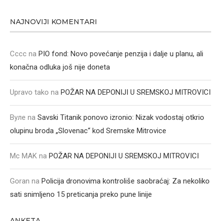
NAJNOVIJI KOMENTARI
Cccc
na
PIO fond: Novo povećanje penzija i dalje u planu, ali
konačna odluka još nije doneta
Upravo tako
na
POŽAR NA DEPONIJI U SREMSKOJ MITROVICI
Вуле
na
Savski Titanik ponovo izronio: Nizak vodostaj otkrio
olupinu broda „Slovenac“ kod Sremske Mitrovice
Mc MAK
na
POŽAR NA DEPONIJI U SREMSKOJ MITROVICI
Goran
na
Policija dronovima kontroliše saobraćaj: Za nekoliko
sati snimljeno 15 preticanja preko pune linije
ANKETA