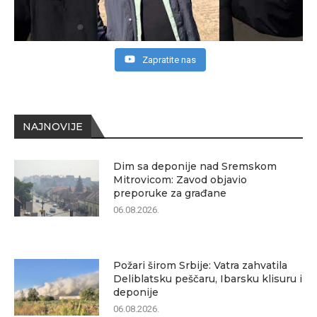
Zapratite nas
NAJNOVIJE
Dim sa deponije nad Sremskom
Mitrovicom: Zavod objavio
preporuke za građane
06.08.2026.
Požari širom Srbije: Vatra zahvatila
Deliblatsku peščaru, Ibarsku klisuru i
deponije
06.08.2026.