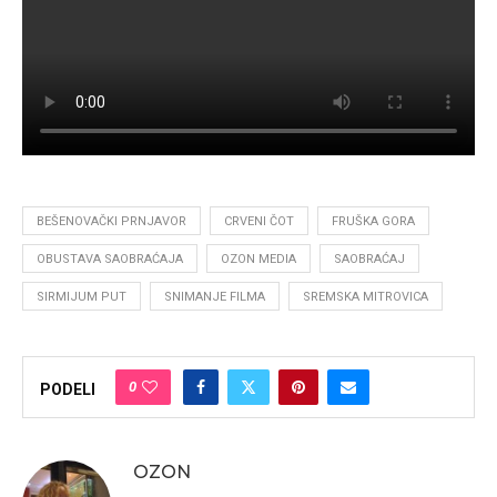
BEŠENOVAČKI PRNJAVOR
CRVENI ČOT
FRUŠKA GORA
OBUSTAVA SAOBRAĆAJA
OZON MEDIA
SAOBRAĆAJ
SIRMIJUM PUT
SNIMANJE FILMA
SREMSKA MITROVICA
0
PODELI
OZON