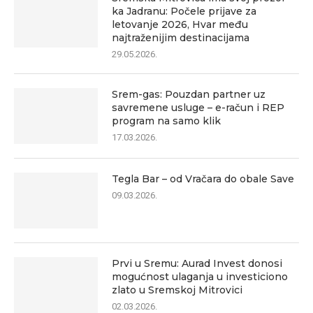
ka Jadranu: Počele prijave za
letovanje 2026, Hvar među
najtraženijim destinacijama
29.05.2026.
Srem-gas: Pouzdan partner uz
savremene usluge – e-račun i REP
program na samo klik
17.03.2026.
Tegla Bar – od Vračara do obale Save
09.03.2026.
Prvi u Sremu: Aurad Invest donosi
mogućnost ulaganja u investiciono
zlato u Sremskoj Mitrovici
02.03.2026.