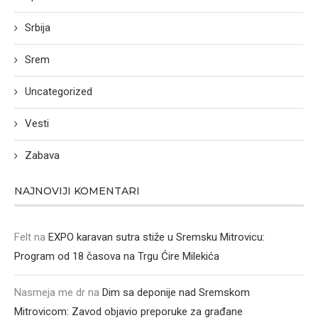
Srbija
Srem
Uncategorized
Vesti
Zabava
NAJNOVIJI KOMENTARI
Felt
na
EXPO karavan sutra stiže u Sremsku Mitrovicu:
Program od 18 časova na Trgu Ćire Milekića
Nasmeja me dr
na
Dim sa deponije nad Sremskom
Mitrovicom: Zavod objavio preporuke za građane