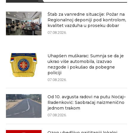
Štab za vanredne situacije: Požar na
Regionalnoj deponiji pod kontrolom,
kvalitet vazduha u proseku dobar
07.08.2026.
Uhapšen muškarac: Sumnja se da je
ukrao više automobila, izazvao
nezgode i pokušao da pobegne
policiji
07.08.2026.
Od 10. avgusta radovi na putu Noćaj–
Radenković: Saobraćaj naizmenično
jednom trakom
07.08.2026.
Ozon ubedljivo najčitaniji lokalni