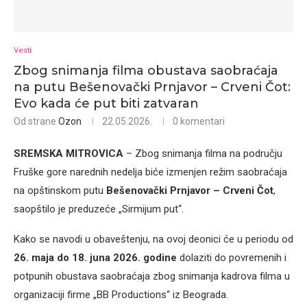
Vesti
Zbog snimanja filma obustava saobraćaja
na putu Bešenovački Prnjavor – Crveni Čot:
Evo kada će put biti zatvaran
Od strane
Ozon
22.05.2026.
0 komentari
SREMSKA MITROVICA
– Zbog snimanja filma na području
Fruške gore narednih nedelja biće izmenjen režim saobraćaja
na opštinskom putu
Bešenovački Prnjavor – Crveni Čot
,
saopštilo je preduzeće „Sirmijum put“.
Kako se navodi u obaveštenju, na ovoj deonici će u periodu od
26. maja do 18. juna 2026. godine
dolaziti do povremenih i
potpunih obustava saobraćaja zbog snimanja kadrova filma u
organizaciji firme „BB Productions“ iz Beograda.