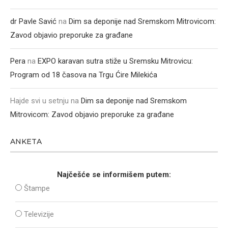
dr Pavle Savić
na
Dim sa deponije nad Sremskom Mitrovicom:
Zavod objavio preporuke za građane
Pera
na
EXPO karavan sutra stiže u Sremsku Mitrovicu:
Program od 18 časova na Trgu Ćire Milekića
Hajde svi u setnju
na
Dim sa deponije nad Sremskom
Mitrovicom: Zavod objavio preporuke za građane
ANKETA
Najčešće se informišem putem:
Štampe
Televizije