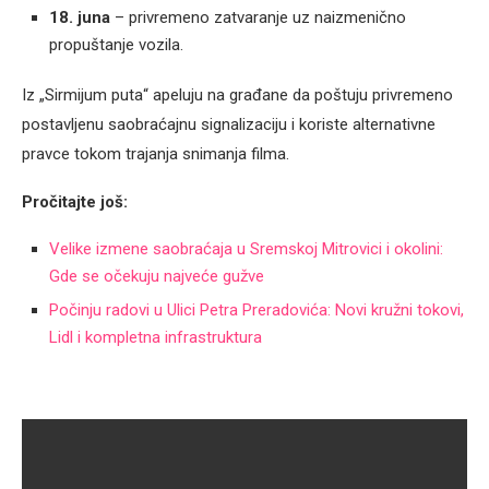
18. juna
– privremeno zatvaranje uz naizmenično
propuštanje vozila.
Iz „Sirmijum puta“ apeluju na građane da poštuju privremeno
postavljenu saobraćajnu signalizaciju i koriste alternativne
pravce tokom trajanja snimanja filma.
Pročitajte još:
Velike izmene saobraćaja u Sremskoj Mitrovici i okolini:
Gde se očekuju najveće gužve
Počinju radovi u Ulici Petra Preradovića: Novi kružni tokovi,
Lidl i kompletna infrastruktura