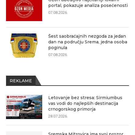
portal, pokazuje analiza posećenosti
07.08.2026.
Šest saobraćajnih nezgoda za jedan
dan na području Srema, jedna osoba
poginula
07.08.2026.
REKLAME
Letovanje bez stresa: Sirmiumbus
vas vodi do najlepših destinacija
crnogorskog primorja
28.07.2026.
Sremska Mitrovica ima svoj prozor