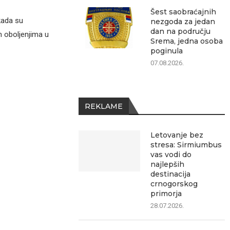
Šest saobraćajnih
kada su
nezgoda za jedan
dan na području
m oboljenjima u
Srema, jedna osoba
poginula
07.08.2026.
REKLAME
Letovanje bez
stresa: Sirmiumbus
vas vodi do
najlepših
destinacija
crnogorskog
primorja
28.07.2026.