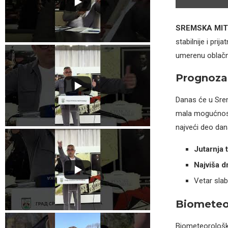
SREMSKA MI
stabilnije i pri
umerenu oblačno
Prognoza 
Danas će u Srem
mala mogućnost 
najveći deo dan
Jutarnja 
Najviša d
Vetar sla
Biometeo
Biometeorološke