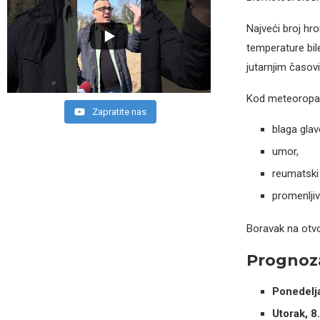
Najveći broj hr
temperature bil
jutarnjim časov
Kod meteoropa
Zapratite nas
blaga glav
umor,
reumatski 
promenljiv
Boravak na otvo
Prognoz
Ponedeljak
Utorak, 8.