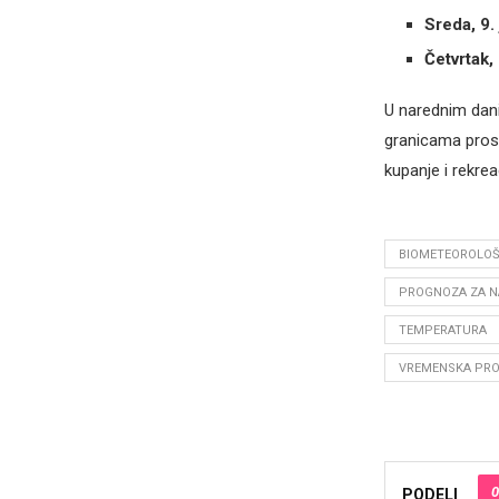
Sreda, 9. 
Četvrtak, 
U narednim dani
granicama prose
kupanje i rekreac
BIOMETEOROLO
PROGNOZA ZA N
TEMPERATURA
VREMENSKA PRO
0
PODELI