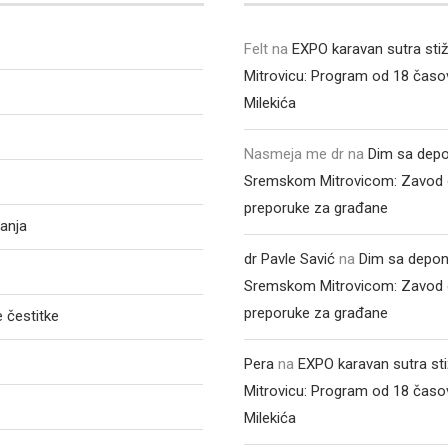
Felt
na
EXPO karavan sutra sti
Mitrovicu: Program od 18 časo
Milekića
Nasmeja me dr
na
Dim sa depo
Sremskom Mitrovicom: Zavod 
preporuke za građane
anja
dr Pavle Savić
na
Dim sa depon
Sremskom Mitrovicom: Zavod 
preporuke za građane
 čestitke
Pera
na
EXPO karavan sutra st
Mitrovicu: Program od 18 časo
Milekića