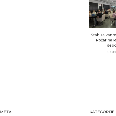
Štab za vanre
Požar na R
depon
07.08
META
KATEGORIJE