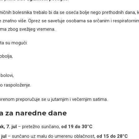
oničnih bolesnika trebalo bi da se oseća bolje nego prethodnih dana, 
e znatno više. Oprez se savetuje osobama sa srčanim i respiratorni
ima zbog svežijeg vremena.
ta su mogući:
obolja,
bolovi,
o raspoloženje.
renom preporučuje se u jutarnjim i večernjim satima.
a za naredne dane
, 7. jul
– pretežno sunčano,
od 19 do 30°C
 jul
– sunčano uz malu do umerenu oblačnost,
od 15 do 28°C