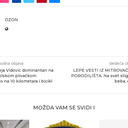
OZON
hodna objava
sledeća o
ja Vidović dominantan na
LEPE VESTI IZ MITROVA
olskom plivačkom
PORODILIŠTA: Na svet stig
o na 10 kilometara i bicikl
beba, 
MOŽDA VAM SE SVIDI I