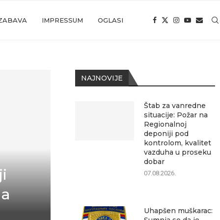
ZABAVA
IMPRESSUM
OGLASI
NAJNOVIJE
Štab za vanredne
situacije: Požar na
Regionalnoj
deponiji pod
kontrolom, kvalitet
vazduha u proseku
dobar
i
07.08.2026.
na
Uhapšen muškarac: