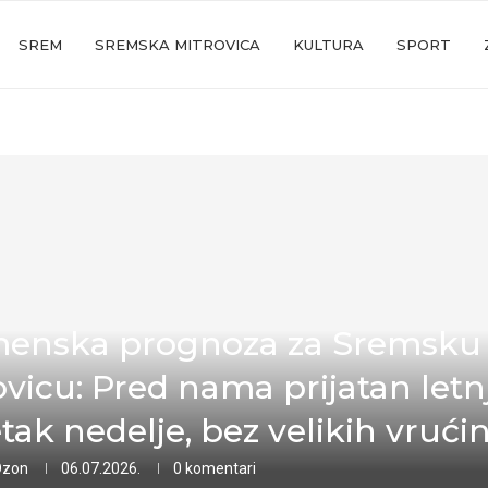
SREM
SREMSKA MITROVICA
KULTURA
SPORT
enska prognoza za Sremsku
ovicu: Pred nama prijatan letnj
tak nedelje, bez velikih vrući
Ozon
06.07.2026.
0 komentari