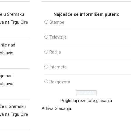
že u Sremsku
Najčešće se informišem putem:
va na Trgu Ćire
Štampe
Televizije
nije nad
Radija
objavio
Interneta
ije nad
Razgovora
objavio
Pogledaj rezultate glasanja
iže u Sremsku
Arhiva Glasanja
va na Trgu Ćire