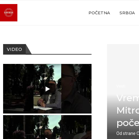
POČETNA
SRBIJA
VIDEO
Vesti
Vrem
Mitr
poče
Od strane