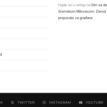
Hajde svi u setnju
na
Dim sa de
Sremskom Mitrovicom: Zavod 
preporuke za građane
ed
OK
TWITTER
INSTAGRAM
YOUTUBE