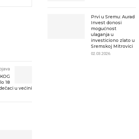
Prvi u Sremu: Aurad
Invest donosi
mogućnost
ulaganja u
investiciono zlato u
Sremskoj Mitrovici
02.03.2026.
bjava
ČKOG
lo 18
dečaci u većini