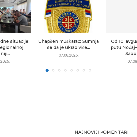
dne situacije:
Uhapšen muškarac: Sumnja
Od 10. avgu
egionalnoj
se da je ukrao više...
putu Noćaj
iji...
Saobr
07.08.2026.
.2026.
07.08
NAJNOVIJI KOMENTARI