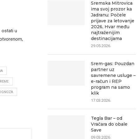
Sremska Mitrovica
ima svoj prozor ka
Jadranu: Počele
prijave za letovanje
2026, Hvar među
ostati u
najtraženijim
destinacijama
 otvorenom,
29.05.2026.
Srem-gas: Pouzdan
partner uz
NA
savremene usluge –
e-račun i REP
REME
program na samo
OGNOZA
klik
17.03.2026.
Tegla Bar – od
Vračara do obale
Save
09.03.2026.