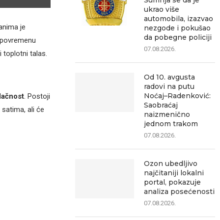
Sumnja se da je
ukrao više
automobila, izazvao
anima je
nezgode i pokušao
da pobegne policiji
uz povremenu
07.08.2026.
toplotni talas.
Od 10. avgusta
radovi na putu
Noćaj–Radenković:
lačnost
. Postoji
Saobraćaj
satima, ali će
naizmenično
jednom trakom
07.08.2026.
Ozon ubedljivo
najčitaniji lokalni
portal, pokazuje
analiza posećenosti
07.08.2026.