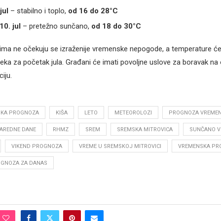
jul
– stabilno i toplo,
od 16 do 28°C
10. jul
– pretežno sunčano,
od 18 do 30°C
ma ne očekuju se izraženije vremenske nepogode, a temperature će 
ka za početak jula. Građani će imati povoljne uslove za boravak na
iju.
ŠKA PROGNOZA
KIŠA
LETO
METEOROLOZI
PROGNOZA VREME
AREDNE DANE
RHMZ
SREM
SREMSKA MITROVICA
SUNČANO V
VIKEND PROGNOZA
VREME U SREMSKOJ MITROVICI
VREMENSKA PR
GNOZA ZA DANAS