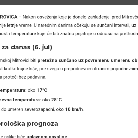
TROVICA
– Nakon osveženja koje je donelo zahlađenje, pred Mitrovč
jatnije letnje vreme. U narednim danima očekuju se sunčani intervali, 
st i temperature koje će biti znatno prijatnije u odnosu na prethodni 
za danas (6. jul)
skoj Mitrovici biti
pretežno sunčano uz povremenu umerenu ob
kratkotrajne kiše, pre svega u prepodnevnim ili ranim popodnevnim 
a proteći bez padavina.
temperatura:
oko
17°C
nevna temperatura:
oko
28°C
b do umeren severozapadni, oko
10 km/h
.
rološka prognoza
 prilike biće
uglavnom povoljne
.