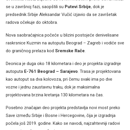
se u završnoj fazi, saopštili su
Putevi Srbije
, dok je
predsednik Srbije Aleksandar Vučić izjavio da se završetak
radova očekuje do oktobra.
Nova saobraćajnica počeće u blizini postojeće denivelisane
raskrsnice Kuzmin na autoputu Beograd – Zagreb i vodiće sve
do graničnog prelaza kod
Sremske Rače
.
Deonica je duga oko 18 kilometara i deo je projekta izgradnje
autoputa
E-761 Beograd – Sarajevo
. Trasa je projektovana
kao autoput sa dva kolovoza, pri čemu svaki ima po dve
vozne i jednu zaustavnu traku, dok je maksimalna
projektovana brzina kretanja 130 kilometara na čas.
Posebno značajan deo projekta predstavlja novi most preko
Save između Srbije i Bosne i Hercegovine, čija je izgradnja
počela još 2019. godine. Kako se navodi, najzahtevniji radovi