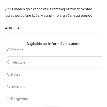
y
na
Ukraden golf kabriolet u Sremskoj Mitrovici: Nestao
ispred porodične kuće, vlasnici mole građane za pomoć
ANKETA
Najčešće se informišem putem:
Štampe
Televizije
Radija
Interneta
Razgovora