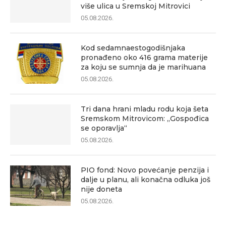
više ulica u Sremskoj Mitrovici
05.08.2026.
Kod sedamnaestogodišnjaka
pronađeno oko 416 grama materije
za koju se sumnja da je marihuana
05.08.2026.
Tri dana hrani mladu rodu koja šeta
Sremskom Mitrovicom: „Gospođica
se oporavlja“
05.08.2026.
PIO fond: Novo povećanje penzija i
dalje u planu, ali konačna odluka još
nije doneta
05.08.2026.