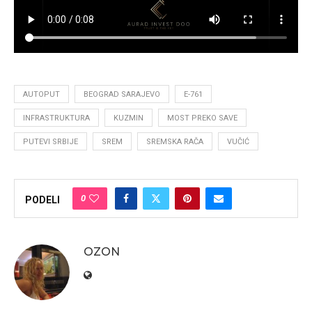
AUTOPUT
BEOGRAD SARAJEVO
E-761
INFRASTRUKTURA
KUZMIN
MOST PREKO SAVE
PUTEVI SRBIJE
SREM
SREMSKA RAČA
VUČIĆ
0
PODELI
OZON