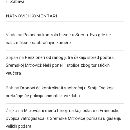
Zabava
NAJNOVIJI KOMENTARI
Vlada
na
Pojačana kontrola brzine u Sremu: Evo gde se
nalaze fiksne saobraćajne kamere
Зоран
na
Penzioneri od ranog jutra čekaju ispred pošte u
Sremskoj Mitrovici: Neki poneli i stolice zbog turističkih
vaučera
Bob
na
Dronovi će kontrolisati saobraćaj u Srbiji: Evo koje
prekršaje će policija snimati iz vazduha
Željko
na
Mitrovčani među herojima koji odlaze u Francusku:
Dvojica vatrogasaca iz Sremske Mitrovice pomažu u gašenju
velikih požara