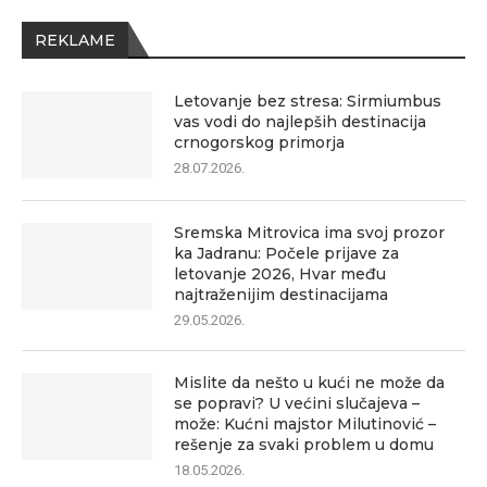
REKLAME
Letovanje bez stresa: Sirmiumbus
vas vodi do najlepših destinacija
crnogorskog primorja
28.07.2026.
Sremska Mitrovica ima svoj prozor
ka Jadranu: Počele prijave za
letovanje 2026, Hvar među
najtraženijim destinacijama
29.05.2026.
Mislite da nešto u kući ne može da
se popravi? U većini slučajeva –
može: Kućni majstor Milutinović –
rešenje za svaki problem u domu
18.05.2026.