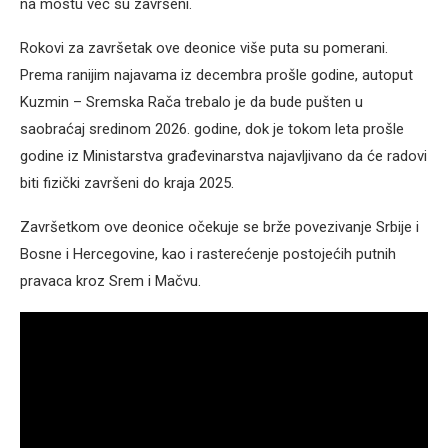
na mostu već su završeni.
Rokovi za završetak ove deonice više puta su pomerani.
Prema ranijim najavama iz decembra prošle godine, autoput
Kuzmin – Sremska Rača trebalo je da bude pušten u
saobraćaj sredinom 2026. godine, dok je tokom leta prošle
godine iz Ministarstva građevinarstva najavljivano da će radovi
biti fizički završeni do kraja 2025.
Završetkom ove deonice očekuje se brže povezivanje Srbije i
Bosne i Hercegovine, kao i rasterećenje postojećih putnih
pravaca kroz Srem i Mačvu.