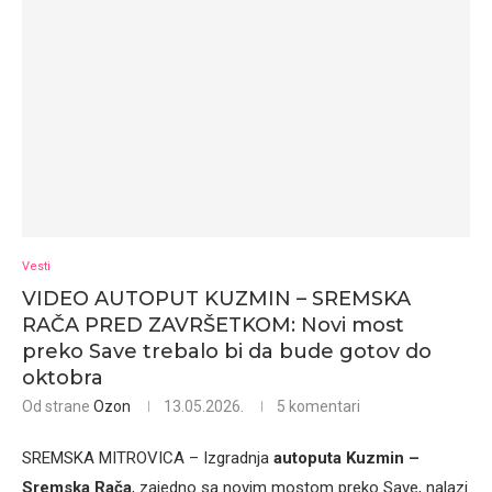
Vesti
VIDEO AUTOPUT KUZMIN – SREMSKA
RAČA PRED ZAVRŠETKOM: Novi most
preko Save trebalo bi da bude gotov do
oktobra
Od strane
Ozon
13.05.2026.
5 komentari
SREMSKA MITROVICA – Izgradnja
autoputa Kuzmin –
Sremska Rača
, zajedno sa novim mostom preko Save, nalazi