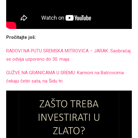
Pročitajte još:
RADOVI NA PUTU SREMSKA MITROVICA – JARAK: Saobraćaj
se odvija usporeno do 30. maja
GUŽVE NA GRANICAMA U SREMU: Kamioni na Batrovcima
čekaju četiri sata, na Šidu tri