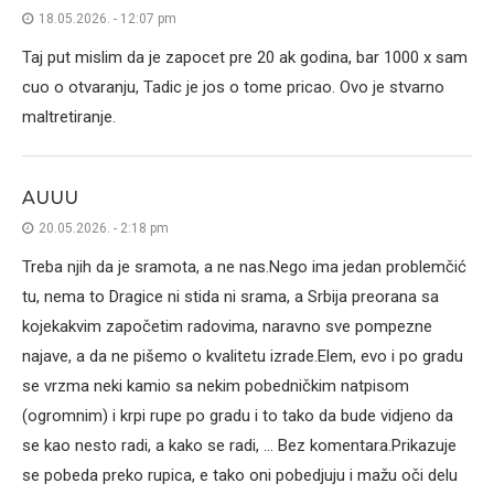
18.05.2026. - 12:07 pm
Taj put mislim da je zapocet pre 20 ak godina, bar 1000 x sam
cuo o otvaranju, Tadic je jos o tome pricao. Ovo je stvarno
maltretiranje.
AUUU
20.05.2026. - 2:18 pm
Treba njih da je sramota, a ne nas.Nego ima jedan problemčić
tu, nema to Dragice ni stida ni srama, a Srbija preorana sa
kojekakvim započetim radovima, naravno sve pompezne
najave, a da ne pišemo o kvalitetu izrade.Elem, evo i po gradu
se vrzma neki kamio sa nekim pobedničkim natpisom
(ogromnim) i krpi rupe po gradu i to tako da bude vidjeno da
se kao nesto radi, a kako se radi, … Bez komentara.Prikazuje
se pobeda preko rupica, e tako oni pobedjuju i mažu oči delu