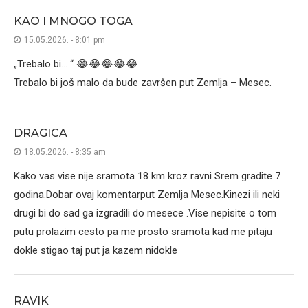
KAO I MNOGO TOGA
15.05.2026. - 8:01 pm
„Trebalo bi… “ 😂😂😂😂😂
Trebalo bi još malo da bude završen put Zemlja – Mesec.
DRAGICA
18.05.2026. - 8:35 am
Kako vas vise nije sramota 18 km kroz ravni Srem gradite 7
godina.Dobar ovaj komentarput Zemlja Mesec.Kinezi ili neki
drugi bi do sad ga izgradili do mesece .Vise nepisite o tom
putu prolazim cesto pa me prosto sramota kad me pitaju
dokle stigao taj put ja kazem nidokle
RAVIK