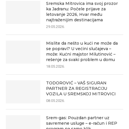
Sremska Mitrovica ima svoj prozor
ka Jadranu: Počele prijave za
letovanje 2026, Hvar među
najtraženijim destinacijama
29.05.2026.
Mislite da nešto u kući ne može da
se popravi? U većini slučajeva –
može: Kućni majstor Milutinović –
rešenje za svaki problem u domu
18.05.2026.
TODOROVIĆ – VAŠ SIGURAN
PARTNER ZA REGISTRACIJU
VOZILA U SREMSKOJ MITROVICI
08.05.2026.
Srem-gas: Pouzdan partner uz
savremene usluge – e-račun i REP
program na samo klik