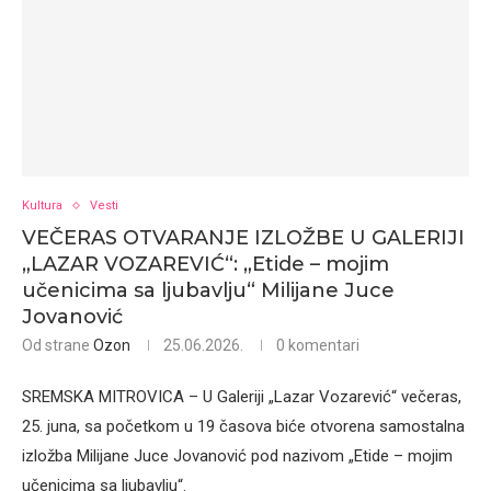
Kultura
Vesti
VEČERAS OTVARANJE IZLOŽBE U GALERIJI
„LAZAR VOZAREVIĆ“: „Etide – mojim
učenicima sa ljubavlju“ Milijane Juce
Jovanović
Od strane
Ozon
25.06.2026.
0 komentari
SREMSKA MITROVICA – U Galeriji „Lazar Vozarević“ večeras,
25. juna, sa početkom u 19 časova biće otvorena samostalna
izložba Milijane Juce Jovanović pod nazivom „Etide – mojim
učenicima sa ljubavlju“.