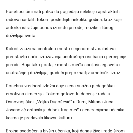
Posetioci će imati priliku da pogledaju selekciju apstraktnih
radova nastalih tokom poslednjih nekoliko godina, kroz koje
autorka istražuje odnos između prirode, muzike i ličnog
doživljaja sveta.
Kolorit zauzima centralno mesto u njenom stvaralaštvu i
predstavlja način izražavanja unutrašnjih osećanja i percepcije
prirode. Boja tako postaje most između spoljašnjeg sveta i
unutrašnjeg doživljaja, gradeći prepoznatljiv umetnički izraz.
Posebnu vrednost izložbi daje njena snažna pedagoška i
emotivna dimenzija. Tokom gotovo tri decenije rada u
Osnovnoj školi „Veljko Dugošević“ u Rumi, Milijana Juca
Jovanović ostavila je dubok trag među generacijama učenika
kojima je predavala likovnu kulturu.
Brojna svedočenja bivših učenika, koji danas žive i rade širom