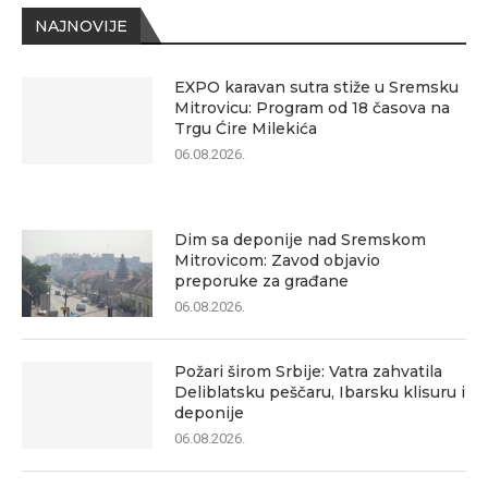
NAJNOVIJE
EXPO karavan sutra stiže u Sremsku
Mitrovicu: Program od 18 časova na
Trgu Ćire Milekića
06.08.2026.
Dim sa deponije nad Sremskom
Mitrovicom: Zavod objavio
preporuke za građane
06.08.2026.
Požari širom Srbije: Vatra zahvatila
Deliblatsku peščaru, Ibarsku klisuru i
deponije
06.08.2026.