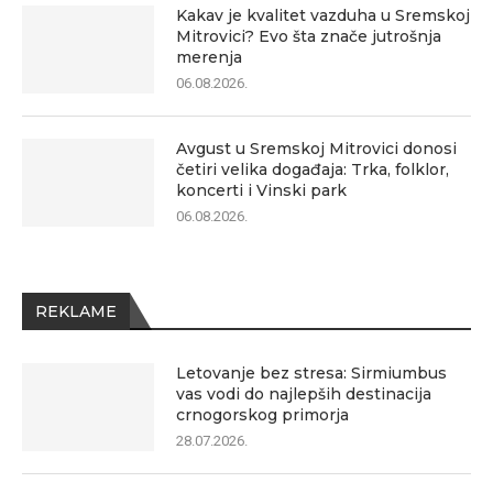
Kakav je kvalitet vazduha u Sremskoj
Mitrovici? Evo šta znače jutrošnja
merenja
06.08.2026.
Avgust u Sremskoj Mitrovici donosi
četiri velika događaja: Trka, folklor,
koncerti i Vinski park
06.08.2026.
REKLAME
Letovanje bez stresa: Sirmiumbus
vas vodi do najlepših destinacija
crnogorskog primorja
28.07.2026.