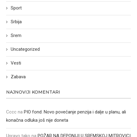
Sport
Srbija
Srem
Uncategorized
Vesti
Zabava
NAJNOVIJI KOMENTARI
Cccc
na
PIO fond: Novo povećanje penzija i dalje u planu, ali
konačna odluka još nije doneta
Upravo tako
na
POŽAR NA DEPONIJI U SREMSKOJ MITROVICI