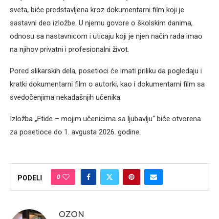
sveta, biće predstavljena kroz dokumentarni film koji je
sastavni deo izložbe. U njemu govore o školskim danima,
odnosu sa nastavnicom i uticaju koji je njen način rada imao
na njihov privatni i profesionalni život.
Pored slikarskih dela, posetioci će imati priliku da pogledaju i
kratki dokumentarni film o autorki, kao i dokumentarni film sa
svedočenjima nekadašnjih učenika.
Izložba „Etide – mojim učenicima sa ljubavlju“ biće otvorena
za posetioce do 1. avgusta 2026. godine.
0
PODELI
OZON