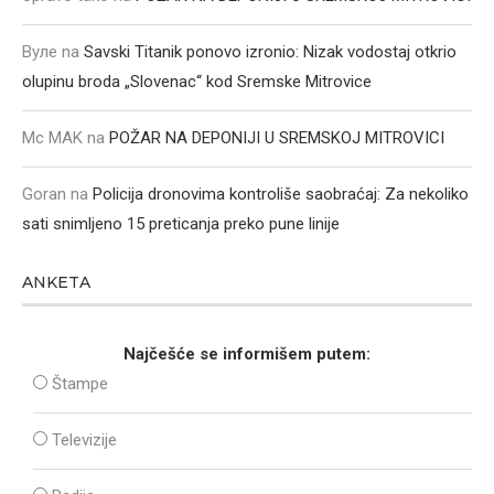
Вуле
na
Savski Titanik ponovo izronio: Nizak vodostaj otkrio
olupinu broda „Slovenac“ kod Sremske Mitrovice
Mc MAK
na
POŽAR NA DEPONIJI U SREMSKOJ MITROVICI
Goran
na
Policija dronovima kontroliše saobraćaj: Za nekoliko
sati snimljeno 15 preticanja preko pune linije
ANKETA
Najčešće se informišem putem:
Štampe
Televizije