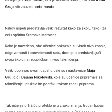
osvojila je
treće mesto
, dok je učenica osmog razreda
Irena
Grujanić
zauzela
peto mesto
.
Njihov uspeh predstavlja veliki rezultat kako za školu, tako i za
celu opštinu Sremska Mitrovica.
Kako je navedeno, obe učenice pokazale su visok nivo znanja,
odgovornosti i posvećenosti radu, dostojno predstavljajući
svoju školu na republičkom nivou takmičenja.
Veliki doprinos ovom uspehu dale su i nastavnice
Maja
Grujičić
i
Dajana Nikolovski
, koje su učenice pripremale za
takmičenje i pružale im podršku tokom rada i priprema.
Takmičenje u Tršiću proteklo je u znaku znanja, truda i ljubavi