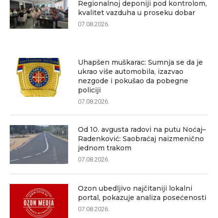
Regionalnoj deponiji pod kontrolom,
kvalitet vazduha u proseku dobar
07.08.2026.
Uhapšen muškarac: Sumnja se da je
ukrao više automobila, izazvao
nezgode i pokušao da pobegne
policiji
07.08.2026.
Od 10. avgusta radovi na putu Noćaj–
Radenković: Saobraćaj naizmenično
jednom trakom
07.08.2026.
Ozon ubedljivo najčitaniji lokalni
portal, pokazuje analiza posećenosti
07.08.2026.