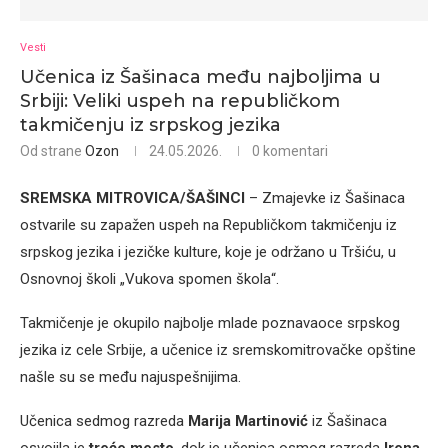
Vesti
Učenica iz Šašinaca među najboljima u
Srbiji: Veliki uspeh na republičkom
takmičenju iz srpskog jezika
Od strane
Ozon
24.05.2026.
0 komentari
SREMSKA MITROVICA/ŠAŠINCI
– Zmajevke iz Šašinaca
ostvarile su zapažen uspeh na Republičkom takmičenju iz
srpskog jezika i jezičke kulture, koje je održano u Tršiću, u
Osnovnoj školi „Vukova spomen škola“.
Takmičenje je okupilo najbolje mlade poznavaoce srpskog
jezika iz cele Srbije, a učenice iz sremskomitrovačke opštine
našle su se među najuspešnijima.
Učenica sedmog razreda
Marija Martinović
iz Šašinaca