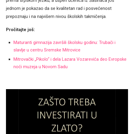
prema srpskom jeziku, a uspeh učenica iz Šašinaca još
jednom je pokazao da se kvalitetan rad i posvećenost
prepoznaju i na najvišem nivou školskih takmičenja.
Pročitajte još:
Maturanti gimnazija završili školsku godinu: Trubači i
slavlje u centru Sremske Mitrovice
Mitrovački „Pikolo“ i dela Lazara Vozarevića deo Evropske
noći muzeja u Novom Sadu