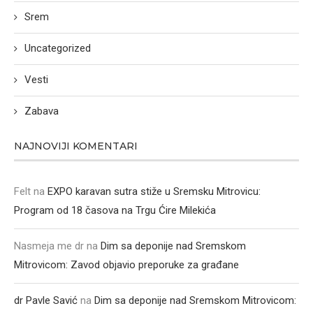
Srem
Uncategorized
Vesti
Zabava
NAJNOVIJI KOMENTARI
Felt
na
EXPO karavan sutra stiže u Sremsku Mitrovicu:
Program od 18 časova na Trgu Ćire Milekića
Nasmeja me dr
na
Dim sa deponije nad Sremskom
Mitrovicom: Zavod objavio preporuke za građane
dr Pavle Savić
na
Dim sa deponije nad Sremskom Mitrovicom: