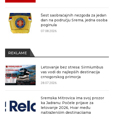
Šest saobraćajnih nezgoda za jedan
dan na području Srema, jedna osoba
poginula
07.08.2026.
REKLAME
Letovanje bez stresa: Sirmiumbus
vas vodi do najlepših destinacija
crnogorskog primorja
28.07.2026.
Sremska Mitrovica ima svoj prozor
ka Jadranu: Počele prijave za
letovanje 2026, Hvar među
najtraženijim destinacijama