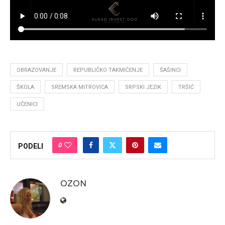
OBRAZOVANJE
REPUBLIČKO TAKMIČENJE
ŠAŠINCI
ŠKOLA
SREMSKA MITROVICA
SRPSKI JEZIK
TRŠIĆ
UČENICI
0
PODELI
OZON