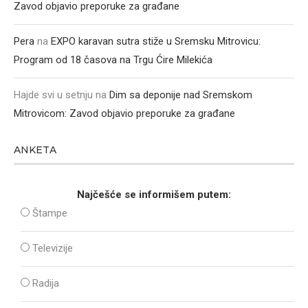
Zavod objavio preporuke za građane
Pera
na
EXPO karavan sutra stiže u Sremsku Mitrovicu:
Program od 18 časova na Trgu Ćire Milekića
Hajde svi u setnju
na
Dim sa deponije nad Sremskom
Mitrovicom: Zavod objavio preporuke za građane
ANKETA
Najčešće se informišem putem:
Štampe
Televizije
Radija