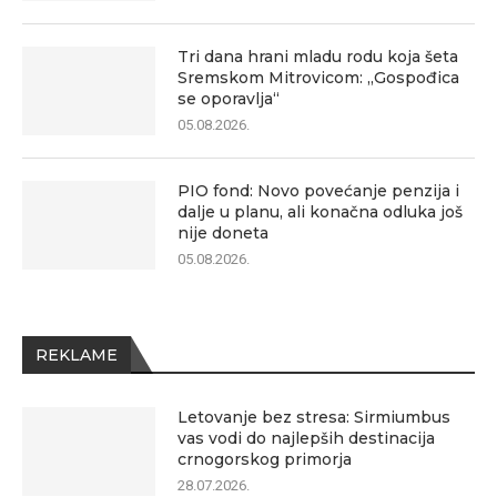
Tri dana hrani mladu rodu koja šeta
Sremskom Mitrovicom: „Gospođica
se oporavlja“
05.08.2026.
PIO fond: Novo povećanje penzija i
dalje u planu, ali konačna odluka još
nije doneta
05.08.2026.
REKLAME
Letovanje bez stresa: Sirmiumbus
vas vodi do najlepših destinacija
crnogorskog primorja
28.07.2026.