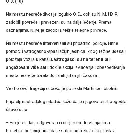
O. D. (18).
Na mestu nesreće život je izgubio O. D., dok su N. M. i B. R.
zadobili povrede i prevezeni su na dalje lečenje. Prema
saznanjima, N. M. je zadobila teške telesne povrede.
Na mestu nesreće intervenisali su pripadnici policije, Hitne
pomoći i vatrogasno-spasilačkih jedinica. Zbog težine udesa i
položaja vozila u kanalu,
vatrogasci su na terenu bili
angažovani više sati
, dok je akcija izvlačenja i obezbeđivanja
mesta nesreće trajala do ranih jutarnjih časova.
Vest o ovoj tragediji duboko je potresla Martince i okolinu.
Prijatelji nastradalog mladića kažu da je njegova smrt pogodila
čitavo selo.
– Bio je vredan, odgovoran i omiljen među vršnjacima.
Posebno boli činjenica da je sutradan trebalo da proslavi