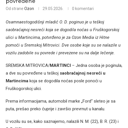
povređene
Od strane
Ozon
29.05.2026.
0 komentari
Osamnaestogodišnji mladić O. D. poginuo je u teškoj
saobraćajnoj nesreći koja se dogodila noćas u Fruškogorskoj
ulici u Martincima, potvrđeno je za Ozon Media iz Hitne
pomoći u Sremskoj Mitrovici. Dve osobe koje su se nalazile u
vozilu zadobile su povrede i prevezene su na dalje lečenje.
SREMSKA MITROVICA/
MARTINCI
– Jedna osoba je poginula,
a dve su povređene u teškoj
saobraćajnoj nesreći u
Martincima
koja se dogodila noćas posle ponoći u
Fruškogorskoj ulici.
Prema informacijama, automobil marke „Ford“ sleteo je sa
puta, prešao preko ćuprije i završio prevrnut u kanalu.
U vozilu su se, kako saznajemo, nalazili N. M. (22), B. R. (23) i