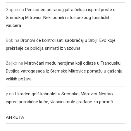
Зоран
na
Penzioneri od ranog jutra čekaju ispred pošte u
Sremskoj Mitrovici: Neki poneli i stolice zbog turističkih
vaučera
Bob
na
Dronovi će kontrolisati saobraćaj u Srbiji: Evo koje
prekršaje će policija snimati iz vazduha
Željko
na
Mitrovčani među herojima koji odlaze u Francusku:
Dvojica vatrogasaca iz Sremske Mitrovice pomažu u gašenju
velikih požara
y
na
Ukraden golf kabriolet u Sremskoj Mitrovici: Nestao
ispred porodične kuće, vlasnici mole građane za pomoć
ANKETA