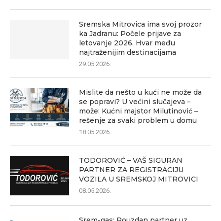
Sremska Mitrovica ima svoj prozor
ka Jadranu: Počele prijave za
letovanje 2026, Hvar među
najtraženijim destinacijama
29.05.2026.
Mislite da nešto u kući ne može da
se popravi? U većini slučajeva –
može: Kućni majstor Milutinović –
rešenje za svaki problem u domu
18.05.2026.
TODOROVIĆ – VAŠ SIGURAN
PARTNER ZA REGISTRACIJU
VOZILA U SREMSKOJ MITROVICI
08.05.2026.
Srem-gas: Pouzdan partner uz