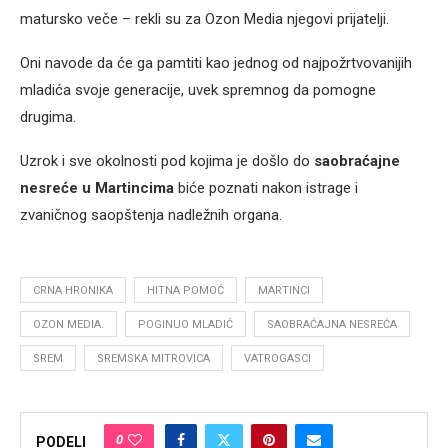
matursko veče – rekli su za Ozon Media njegovi prijatelji.
Oni navode da će ga pamtiti kao jednog od najpožrtvovanijih
mladića svoje generacije, uvek spremnog da pomogne
drugima.
Uzrok i sve okolnosti pod kojima je došlo do
saobraćajne
nesreće u Martincima
biće poznati nakon istrage i
zvaničnog saopštenja nadležnih organa.
CRNA HRONIKA
HITNA POMOĆ
MARTINCI
OZON MEDIA.
POGINUO MLADIĆ
SAOBRAĆAJNA NESREĆA
SREM
SREMSKA MITROVICA
VATROGASCI
0
PODELI