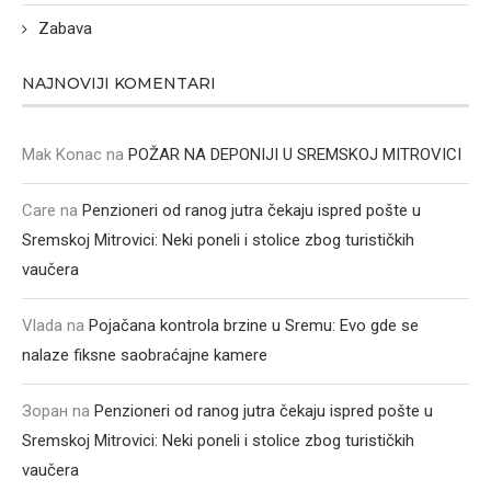
Zabava
NAJNOVIJI KOMENTARI
Mak Konac
na
POŽAR NA DEPONIJI U SREMSKOJ MITROVICI
Care
na
Penzioneri od ranog jutra čekaju ispred pošte u
Sremskoj Mitrovici: Neki poneli i stolice zbog turističkih
vaučera
Vlada
na
Pojačana kontrola brzine u Sremu: Evo gde se
nalaze fiksne saobraćajne kamere
Зоран
na
Penzioneri od ranog jutra čekaju ispred pošte u
Sremskoj Mitrovici: Neki poneli i stolice zbog turističkih
vaučera