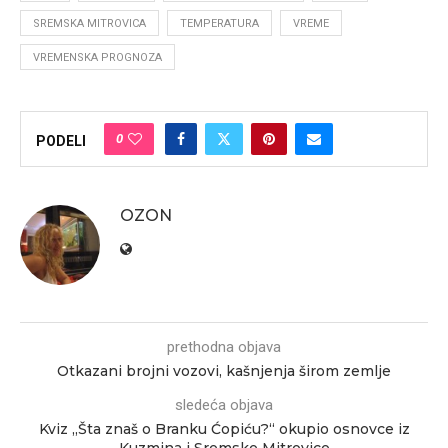
SREMSKA MITROVICA
TEMPERATURA
VREME
VREMENSKA PROGNOZA
0
PODELI
OZON
prethodna objava
Otkazani brojni vozovi, kašnjenja širom zemlje
sledeća objava
Kviz „Šta znaš o Branku Ćopiću?“ okupio osnovce iz