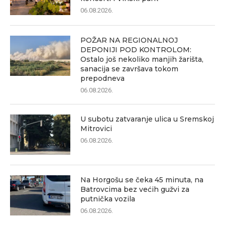
06.08.2026.
POŽAR NA REGIONALNOJ
DEPONIJI POD KONTROLOM:
Ostalo još nekoliko manjih žarišta,
sanacija se završava tokom
prepodneva
06.08.2026.
U subotu zatvaranje ulica u Sremskoj
Mitrovici
06.08.2026.
Na Horgošu se čeka 45 minuta, na
Batrovcima bez većih gužvi za
putnička vozila
06.08.2026.