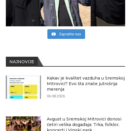
Zapratite nas
NAJNOVIJE
Kakav je kvalitet vazduha u Sremskoj
Mitrovici? Evo šta znače jutrošnja
merenja
06.08.2026.
Avgust u Sremskoj Mitrovici donosi
četiri velika događaja: Trka, folklor,
koncerti i Vinski park