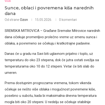
Vesti
Sunce, oblaci i povremena kiša narednih
dana
Od strane
Ozon
15.05.2026.
0 komentari
SREMSKA MITROVICA – Građane Sremske Mitrovice narednih
dana očekuje promenljivo prolećno vreme uz smenu sunca i
oblaka, a povremeno se očekuju i kratkotrajne padavine.
Danas će u gradu na Savi biti uglavnom prijatno i toplo, uz
temperaturu do oko 23 stepena, dok će jutra ostati svežija sa
temperaturama oko 10 do 12 stepeni. Vetar će biti slab do
umeren.
Prema dostupnim prognozama vremena, tokom vikenda
očekuje se nešto više oblaka i mogućnost povremene kiše,
posebno u subotu, kada bi maksimalna dnevna temperatura
mogla biti oko 20 stepeni. U nedelju se očekuje stabilnije