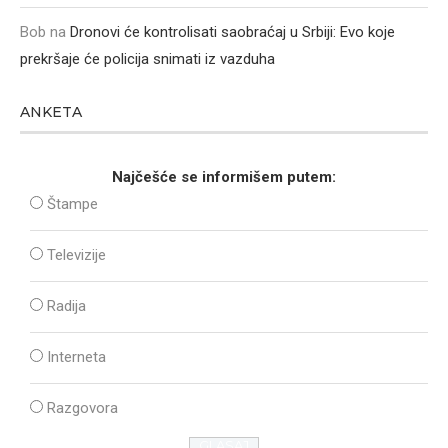
Bob
na
Dronovi će kontrolisati saobraćaj u Srbiji: Evo koje
prekršaje će policija snimati iz vazduha
ANKETA
Najčešće se informišem putem:
Štampe
Televizije
Radija
Interneta
Razgovora