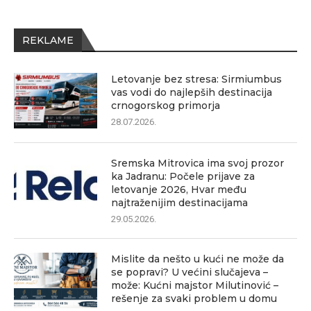
REKLAME
Letovanje bez stresa: Sirmiumbus
vas vodi do najlepših destinacija
crnogorskog primorja
28.07.2026.
Sremska Mitrovica ima svoj prozor
ka Jadranu: Počele prijave za
letovanje 2026, Hvar među
najtraženijim destinacijama
29.05.2026.
Mislite da nešto u kući ne može da
se popravi? U većini slučajeva –
može: Kućni majstor Milutinović –
rešenje za svaki problem u domu