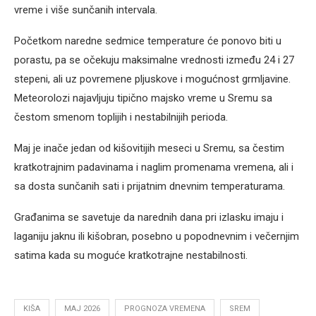
vreme i više sunčanih intervala.
Početkom naredne sedmice temperature će ponovo biti u
porastu, pa se očekuju maksimalne vrednosti između 24 i 27
stepeni, ali uz povremene pljuskove i mogućnost grmljavine.
Meteorolozi najavljuju tipično majsko vreme u Sremu sa
čestom smenom toplijih i nestabilnijih perioda.
Maj je inače jedan od kišovitijih meseci u Sremu, sa čestim
kratkotrajnim padavinama i naglim promenama vremena, ali i
sa dosta sunčanih sati i prijatnim dnevnim temperaturama.
Građanima se savetuje da narednih dana pri izlasku imaju i
laganiju jaknu ili kišobran, posebno u popodnevnim i večernjim
satima kada su moguće kratkotrajne nestabilnosti.
KIŠA
MAJ 2026
PROGNOZA VREMENA
SREM