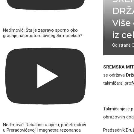
DRŽA
Više
Nedimović: Šta je zapravo sporno oko
iz ce
gradnje na prostoru bivšeg Sirmodeksa?
Od strane
SREMSKA MI
se održava
Drž
takmičara, profes
Takmičenje je p
obrazovnih događ
Nedimović: Rebalans u aprilu, počeli radovi
u Preradovićevoj i magnetna rezonanca
Predsednik Druš