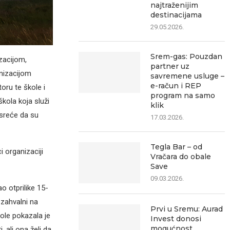
najtraženijim
destinacijama
29.05.2026.
Srem-gas: Pouzdan
izacijom,
partner uz
nizacijom
savremene usluge –
e-račun i REP
oru te škole i
program na samo
škola koja služi
klik
 sreće da su
17.03.2026.
Tegla Bar – od
 organizaciji
Vračara do obale
Save
09.03.2026.
o otprilike 15-
zahvalni na
Prvi u Sremu: Aurad
ole pokazala je
Invest donosi
mogućnost
 ali ona želi da