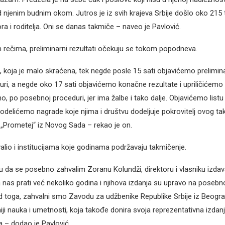
 njenim budnim okom. Jutros je iz svih krajeva Srbije došlo oko 215 
ra i roditelja. Oni se danas takmiče – naveo je Pavlović.
rečima, preliminarni rezultati očekuju se tokom popodneva.
, koja je malo skraćena, tek negde posle 15 sati objavićemo prelimina
uri, a negde oko 17 sati objavićemo konačne rezultate i upriličićemo
o, po posebnoj proceduri, jer ima žalbe i tako dalje. Objavićemo listu
dodelićemo nagrade koje njima i društvu dodeljuje pokrovitelj ovog tak
„Prometej“ iz Novog Sada – rekao je on.
valio i institucijama koje godinama podržavaju takmičenje.
iku da se posebno zahvalim Zoranu Kolundži, direktoru i vlasniku izda
a nas prati već nekoliko godina i njihova izdanja su upravo na poseb
ed toga, zahvalni smo Zavodu za udžbenike Republike Srbije iz Beog
ji nauka i umetnosti, koja takođe donira svoja reprezentativna izda
 – dodao je Pavlović.