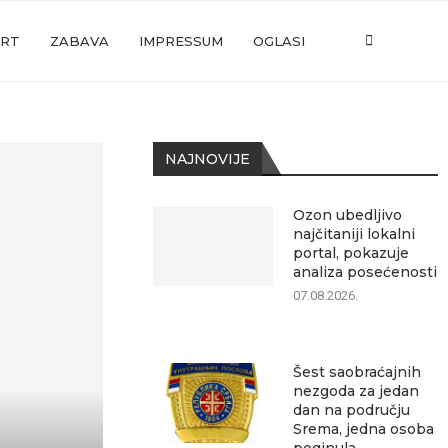
RT
ZABAVA
IMPRESSUM
OGLASI
NAJNOVIJE
Ozon ubedljivo
najčitaniji lokalni
portal, pokazuje
analiza posećenosti
07.08.2026.
Šest saobraćajnih
nezgoda za jedan
dan na području
Srema, jedna osoba