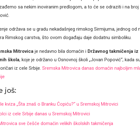
izađemo sa nekim inoviranim predlogom, a to će se odraziti i na broj
ović.
nje održava se u gradu nekadašnjeg rimskog Sirmijuma, jednog od na
tara Rimskog carstva, što ovom događaju daje dodatnu simboliku.
mska Mitrovica
je nedavno bila domaćin i
Državnog takmičenja iz i
nih škola
, koje je održano u Osnovnoj školi „Jovan Popović“, kada su 
toričari iz cele Srbije.
Sremska Mitrovica danas domaćin najboljim ml
ije
 još:
ale kviza „Šta znaš o Branku Ćopiću?“ u Sremskoj Mitrovici
lci iz cele Srbije danas u Sremskoj Mitrovici
itrovica sve češće domaćin velikih školskih takmičenja