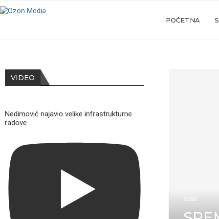
POČETNA
S
VIDEO
Nedimović najavio velike infrastrukturne
radove
Vesti
SRE