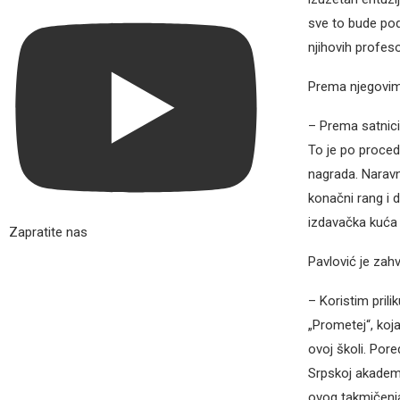
sve to bude pod
njihovih profeso
Prema njegovim 
– Prema satnici
To je po proced
nagrada. Naravn
konačni rang i 
izdavačka kuća 
Zapratite nas
Pavlović je zah
– Koristim pril
„Prometej“, koj
ovoj školi. Por
Srpskoj akademi
ovog takmičenja