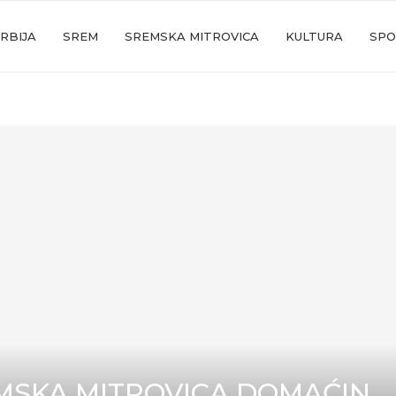
RBIJA
SREM
SREMSKA MITROVICA
KULTURA
SPO
MSKA MITROVICA DOMAĆIN