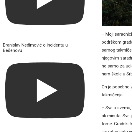
– Moji saradnici
podrškom grada,
Branislav Nedimović o incidentu u
samog takmičenj
Bešenovu
njegovim saradni
ne samo za ugle
nam škole u Srbi
On je posebno z
takmičenja.
– Sve u svemu, 
ak minuta. Sve 
tome. Gradski č
izuzetan entuzij