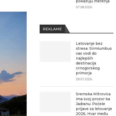
pokazuju merenja
07.08.2026.
REKLAME
Letovanje bez
stresa: Sirmiumbus
vas vodi do
najlepših
destinacija
crnogorskog
primorja
28.07.2026.
Sremska Mitrovica
ima svoj prozor ka
Jadranu: Počele
prijave za letovanje
2026, Hvar među