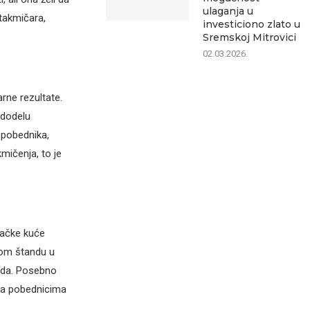
ulaganja u
takmičara,
investiciono zlato u
Sremskoj Mitrovici
02.03.2026.
rne rezultate.
 dodelu
 pobednika,
mičenja, to je
vačke kuće
nom štandu u
rada. Posebno
nja pobednicima