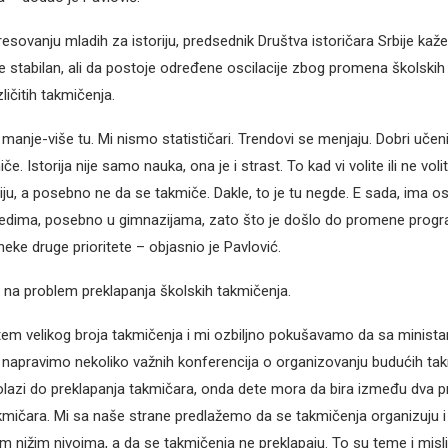
esovanju mladih za istoriju, predsednik Društva istoričara Srbije kaž
 stabilan, ali da postoje određene oscilacije zbog promena školskih
ličitih takmičenja.
 manje-više tu. Mi nismo statističari. Trendovi se menjaju. Dobri učenic
če. Istorija nije samo nauka, ona je i strast. To kad vi volite ili ne vol
riju, a posebno ne da se takmiče. Dakle, to je tu negde. E sada, ima os
edima, posebno u gimnazijama, zato što je došlo do promene progra
eke druge prioritete – objasnio je Pavlović.
i na problem preklapanja školskih takmičenja.
tem velikog broja takmičenja i mi ozbiljno pokušavamo da sa minis
 napravimo nekoliko važnih konferencija o organizovanju budućih tak
dolazi do preklapanja takmičara, onda dete mora da bira između dva 
akmičara. Mi sa naše strane predlažemo da se takmičenja organizuju 
 nižim nivoima, a da se takmičenja ne preklapaju. To su teme i mis