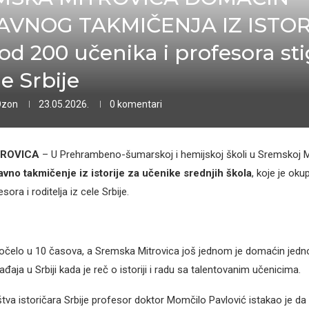
VNOG TAKMIČENJA IZ ISTORI
 od 200 učenika i profesora sti
le Srbije
Ozon
23.05.2026.
0 komentari
TROVICA
– U Prehrambeno-šumarskoj i hemijskoj školi u Sremskoj M
avno takmičenje iz istorije za učenike srednjih škola
, koje je oku
ora i roditelja iz cele Srbije.
očelo u 10 časova, a Sremska Mitrovica još jednom je domaćin jedn
aja u Srbiji kada je reč o istoriji i radu sa talentovanim učenicima.
tva istoričara Srbije profesor doktor Momčilo Pavlović istakao je da