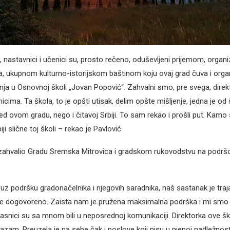
, nastavnici i učenici su, prosto rečeno, oduševljeni prijemom, organ
 ukupnom kulturno-istorijskom baštinom koju ovaj grad čuva i orga
a u Osnovnoj školi „Jovan Popović“. Zahvalni smo, pre svega, direkt
cima. Ta škola, to je opšti utisak, delim opšte mišljenje, jedna je od 
d ovom gradu, nego i čitavoj Srbiji. To sam rekao i prošli put. Kamo
ji slične toj školi – rekao je Pavlović.
ahvalio Gradu Sremska Mitrovica i gradskom rukovodstvu na podršci
uz podršku gradonačelnika i njegovih saradnika, naš sastanak je traja
je dogovoreno. Zaista nam je pružena maksimalna podrška i mi smo 
asnici su sa mnom bili u neposrednoj komunikaciji. Direktorka ove šk
azam. Preuzela je na sebe čak i poslove koji nisu u njenoj nadležnosti,