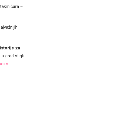
 takmičara –
jvažnijih
storije za
u grad stigli
adim