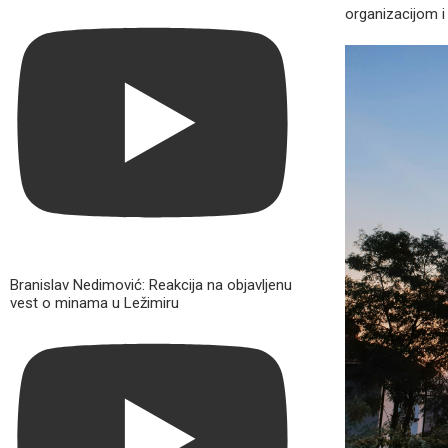
organizacijom i 
Branislav Nedimović: Reakcija na objavljenu
vest o minama u Ležimiru