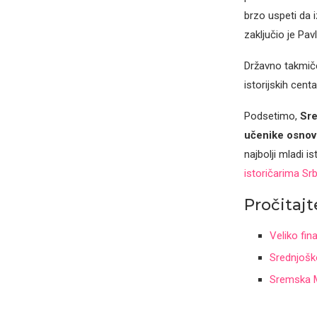
brzo uspeti da 
zaključio je Pavl
Državno takmiče
istorijskih cen
Podsetimo,
Sre
učenike osnov
najbolji mladi is
istoričarima Srb
Pročitajte
Veliko fin
Srednjoško
Sremska M