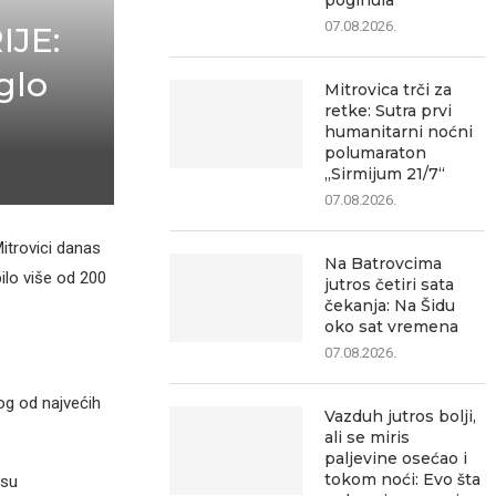
poginula
07.08.2026.
JE:
glo
Mitrovica trči za
retke: Sutra prvi
humanitarni noćni
polumaraton
„Sirmijum 21/7“
07.08.2026.
itrovici danas
Na Batrovcima
pilo više od 200
jutros četiri sata
čekanja: Na Šidu
oko sat vremena
07.08.2026.
og od najvećih
Vazduh jutros bolji,
ali se miris
paljevine osećao i
tokom noći: Evo šta
 su