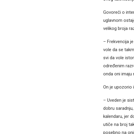
Govoreći o inter
uglavnom ostaje
velikog broja raz
– Frekvencija je
vole da se takmi
svi da vole isto
određenim razr
onda oni imaju n
On je upozorio 
– Uveden je sis
dobru saradnju,
kalendaru, jer 
utiče na broj t
posebno na onim