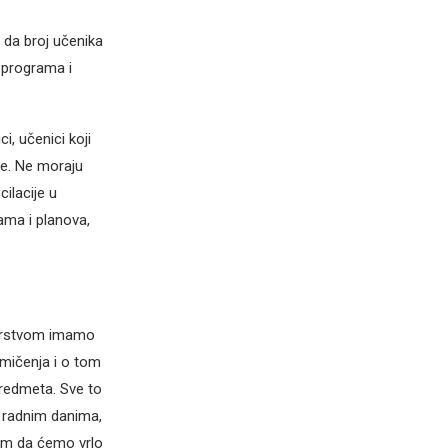
e da broj učenika
 programa i
i, učenici koji
ite. Ne moraju
cilacije u
ma i planova,
tarstvom imamo
mičenja i o tom
predmeta. Sve to
i radnim danima,
lim da ćemo vrlo