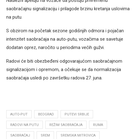
Nadležni apeluju na vozače da poštuju privremenu
saobraćajnu signalizaciju i prilagode brzinu kretanja uslovima
na putu.
S obzirom na početak sezone godišnjih odmora i pojačan
intenzitet saobraćaja na auto-putu, vozačima se savetuje
dodatan oprez, naročito u periodima većih gužvi.
Radovi će biti obezbeđeni odgovarajućom saobraćajnom
signalizacijom i opremom, a očekuje se da normalizacija
saobraćaja usledi po završetku radova 27. juna.
AUTO-PUT
BEOGRAD
PUTEVI SRBIJE
RADOVI NA PUTU
REŽIM SAOBRAĆAJA
RUMA
SAOBRAĆAJ
SREM
SREMSKA MITROVICA