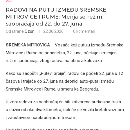
Vesti
RADOVI NA PUTU IZMEĐU SREMSKE
MITROVICE I RUME: Menja se režim
saobraćaja od 22. do 27. juna
Od strane
Ozon
22.06.2026.
0 komentari
SREM
SKA MITROVICA – Vozače koji putuju između Sremske
Mitrovice i Rume od ponedeljka, 22. juna, očekuje izmenjen
režim saobraćaja zbog radova na obnovi kolovoza.
Kako su saopštili „Putevi Srbije“, radovi će početi 22. juna u 12
časova i trajaće do 27. juna na deonici auto-puta između
Sremske Mitrovice i Rume, u smeru ka Beogradu.
U zoni radova za saobraćaj će biti zatvorena preticajna traka
u dužini od oko dva kilometra, dok će se vozila kretati voznom
i zaustavnom saobraćajnom trakom.