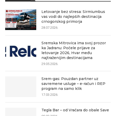
Letovanje bez stresa: Sirmiumbus
vas vodi do najlepših destinacija
crnogorskog primorja
28.07.2026.
Sremska Mitrovica ima svoj prozor
ka Jadranu: Počele prijave za
letovanje 2026, Hvar među
najtraženijim destinacijama
29.05.2026.
Srem-gas: Pouzdan partner uz
savremene usluge – e-račun i REP
program na samo klik
17.03.2026.
Tegla Bar – od Vračara do obale Save