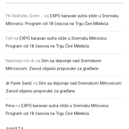
FK Radnički, Srem ...
na
EXPO karavan sutra stiže u Sremsku
Mitrovicu: Program od 18 časova na Trgu Ćire Milekića
Felt
na
EXPO karavan sutra stiže u Sremsku Mitrovicu:
Program od 18 časova na Trgu Ćire Milekića
Nasmeja me dr
na
Dim sa deponije nad Sremskom
Mitrovicom: Zavod objavio preporuke za građane
dr Pavle Savić
na
Dim sa deponije nad Sremskom Mitrovicom:
Zavod objavio preporuke za građane
Pera
na
EXPO karavan sutra stiže u Sremsku Mitrovicu:
Program od 18 časova na Trgu Ćire Milekića
ANKETA