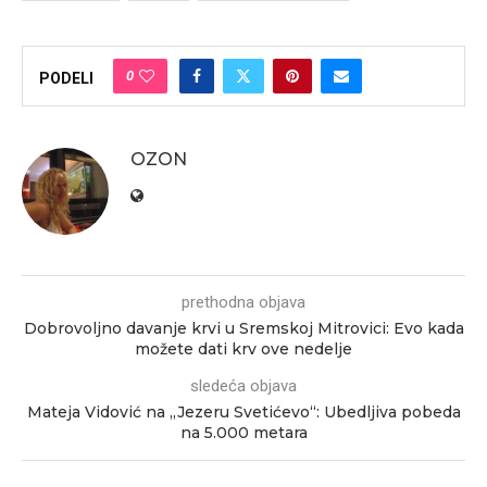
0
PODELI
OZON
prethodna objava
Dobrovoljno davanje krvi u Sremskoj Mitrovici: Evo kada
možete dati krv ove nedelje
sledeća objava
Mateja Vidović na „Jezeru Svetićevo“: Ubedljiva pobeda
na 5.000 metara