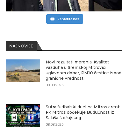
Zapratite nas
NAJNOVIJE
Novi rezultati merenja: Kvalitet
vazduha u Sremskoj Mitrovici
uglavnom dobar, PM10 čestice ispod
granične vrednosti
08.08.2026.
Sutra fudbalski duel na Mitros areni:
FK Mitros dočekuje Budućnost iz
Salaša Noćajskog
08.08.2026.