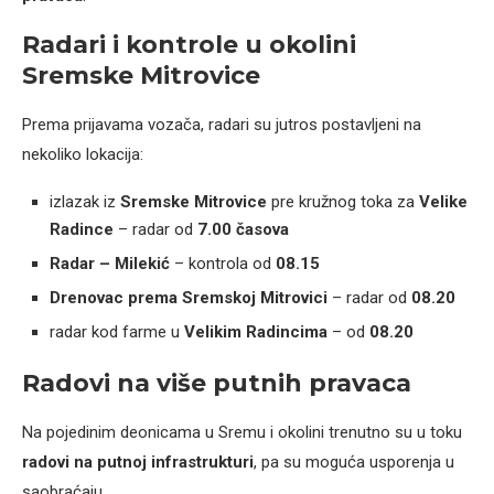
Radari i kontrole u okolini
Sremske Mitrovice
Prema prijavama vozača, radari su jutros postavljeni na
nekoliko lokacija:
izlazak iz
Sremske Mitrovice
pre kružnog toka za
Velike
Radince
– radar od
7.00 časova
Radar – Milekić
– kontrola od
08.15
Drenovac prema Sremskoj Mitrovici
– radar od
08.20
radar kod farme u
Velikim Radincima
– od
08.20
Radovi na više putnih pravaca
Na pojedinim deonicama u Sremu i okolini trenutno su u toku
radovi na putnoj infrastrukturi
, pa su moguća usporenja u
saobraćaju.