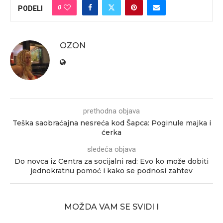
0
PODELI
OZON
prethodna objava
Teška saobraćajna nesreća kod Šapca: Poginule majka i
ćerka
sledeća objava
Do novca iz Centra za socijalni rad: Evo ko može dobiti
jednokratnu pomoć i kako se podnosi zahtev
MOŽDA VAM SE SVIDI I