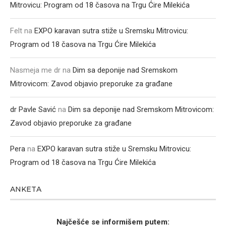
Mitrovicu: Program od 18 časova na Trgu Ćire Milekića
Felt
na
EXPO karavan sutra stiže u Sremsku Mitrovicu:
Program od 18 časova na Trgu Ćire Milekića
Nasmeja me dr
na
Dim sa deponije nad Sremskom
Mitrovicom: Zavod objavio preporuke za građane
dr Pavle Savić
na
Dim sa deponije nad Sremskom Mitrovicom:
Zavod objavio preporuke za građane
Pera
na
EXPO karavan sutra stiže u Sremsku Mitrovicu:
Program od 18 časova na Trgu Ćire Milekića
ANKETA
Najčešće se informišem putem: