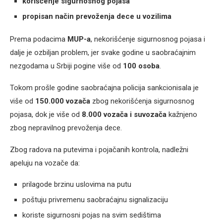
korišćenje sigurnosnog pojasa
propisan način prevoženja dece u vozilima
Prema podacima
MUP-a
, nekorišćenje sigurnosnog pojasa i
dalje je ozbiljan problem, jer svake godine u saobraćajnim
nezgodama u Srbiji pogine više od
100 osoba
.
Tokom prošle godine saobraćajna policija sankcionisala je
više od
150.000 vozača
zbog nekorišćenja sigurnosnog
pojasa, dok je više od
8.000 vozača i suvozača
kažnjeno
zbog nepravilnog prevoženja dece.
Zbog radova na putevima i pojačanih kontrola, nadležni
apeluju na vozače da:
prilagode brzinu uslovima na putu
poštuju privremenu saobraćajnu signalizaciju
koriste sigurnosni pojas na svim sedištima