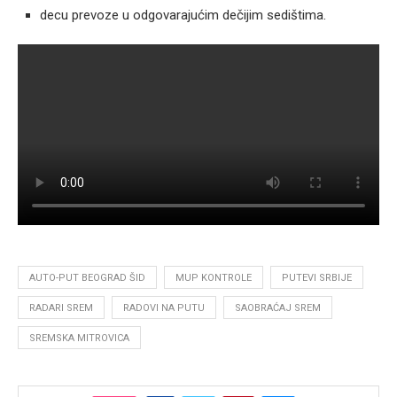
decu prevoze u odgovarajućim dečijim sedištima.
AUTO-PUT BEOGRAD ŠID
MUP KONTROLE
PUTEVI SRBIJE
RADARI SREM
RADOVI NA PUTU
SAOBRAĆAJ SREM
SREMSKA MITROVICA