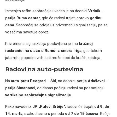
Izmenjen režim saobraćaja uveden je na deonici
Vrdnik –
petlja Ruma centar
, gde će radovi trajati gotovo
godinu
dana
. Saobraćaj se odvija uz privremenu signalizaciju, pa se
vozačima savetuje oprez.
Privremena signalizacija postavljena je i na
kružnoj
raskrsnici na ulazu u Rumu iz smera Iriga
, gde tokom
jutarnjih i popodnevnih sati može doći do kraćih zastoja.
Radovi na auto-putevima
Na
auto-putu Beograd – Šid
, na deonici
petlja Adaševci –
petlja Šimanovci
, od danas počinju radovi na postavljanju
vertikalne saobraćajne signalizacije
.
Kako navode iz
JP „Putevi Srbije“
, radovi će trajati
od 9. do
14. marta
, svakodnevno u periodu
od 7 do 15 časova
. Reč je