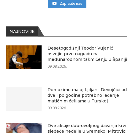
Zapratite nas
NAJNOVIJE
Desetogodišnji Teodor Vujanić
osvojio prvu nagradu na
međunarodnom takmičenju u Španiji
09.08.2026.
Pomozimo maloj Ljiljani: Devojčici od
dve i po godine potrebno lečenje
matičnim ćelijama u Turskoj
09.08.2026.
Dve akcije dobrovoljnog davanja krvi
sledeće nedelje u Sremskoj Mitrovici