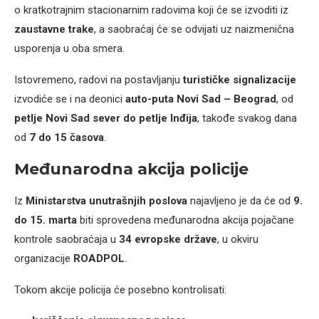
o kratkotrajnim stacionarnim radovima koji će se izvoditi iz
zaustavne trake
, a saobraćaj će se odvijati uz naizmenična
usporenja u oba smera.
Istovremeno, radovi na postavljanju
turističke signalizacije
izvodiće se i na deonici
auto-puta Novi Sad – Beograd
, od
petlje Novi Sad sever do petlje Inđija
, takođe svakog dana
od
7 do 15 časova
.
Međunarodna akcija policije
Iz
Ministarstva unutrašnjih poslova
najavljeno je da će od
9.
do 15. marta
biti sprovedena međunarodna akcija pojačane
kontrole saobraćaja u
34 evropske države
, u okviru
organizacije
ROADPOL
.
Tokom akcije policija će posebno kontrolisati: