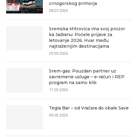
crnogorskog primorja
28.07.2026.
Sremska Mitrovica ima svoj prozor
ka Jadranu: Počele prijave za
letovanje 2026, Hvar među
najtraženijim destinacijama
29.05.2026.
Srem-gas: Pouzdan partner uz
savremene usluge – e-račun i REP
program na samo klik
17.03.2026.
Tegla Bar – od Vračara do obale Save
09.03.2026.