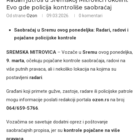
Radari jutros u Sremskoj Mitrovici i okolini:
Evo gde policija kontroliše saobraćaj
Od strane
Ozon
09.03.2026.
0 komentari
Saobraćaj u Sremu ovog ponedeljka: Radari, radovi i
pojačane policijske kontrole
SREMSKA MITROVICA
– Vozače u
Sremu
ovog ponedeljka,
9. marta
, očekuju pojačane kontrole saobraćaja, radovi na
više putnih pravaca, ali i nekoliko lokacija na kojima su
postavljeni
radari
.
Građani koji primete gužve, zastoje, radare ili policijske patrole
mogu informacije poslati redakciji portala
ozon.rs
na broj
064/659-5766
.
Vozačima se savetuje dodatni oprez i poštovanje
saobraćajnih propisa, jer su
kontrole pojačane na više
pravaca
.