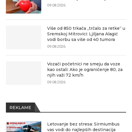
09.08.2026.
Više od 850 trkača „trčalo za retke“ u
Sremskoj Mitrovici: Ljiljana Alagić
vodi borbu sa više od 40 tumora
09.08.2026.
Vozači početnici ne smeju da voze
kao ostali: Ako je ograničenje 80, za
njih važi 72 km/h
09.08.2026.
REKLAME
Letovanje bez stresa: Sirmiumbus
vas vodi do najlepših destinacija