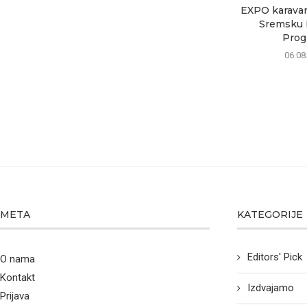
EXPO karavan 
Sremsku M
Progr
06.08
META
KATEGORIJE
Editors' Pick
O nama
Kontakt
Izdvajamo
Prijava