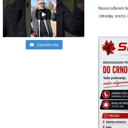
Novorođenim Mi
zdravlja, sreće i
Zapratite nas