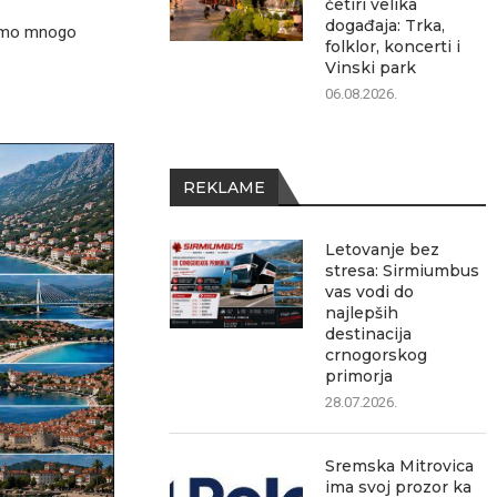
četiri velika
događaja: Trka,
limo mnogo
folklor, koncerti i
Vinski park
06.08.2026.
REKLAME
Letovanje bez
stresa: Sirmiumbus
vas vodi do
najlepših
destinacija
crnogorskog
primorja
28.07.2026.
Sremska Mitrovica
ima svoj prozor ka