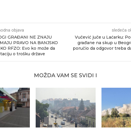
hodna objava
sledeća o
GI GRAĐANI NE ZNAJU
Vučević juče u Laćarku: P
IMAJU PRAVO NA BANJSKO
građane na skup u Beogr
O RFZO: Evo ko može da
poručio da odgovor treba d
itaciju o trošku države
MOŽDA VAM SE SVIDI I