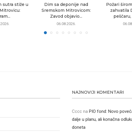
sutra stiže u
Dim sa deponije nad
Požari širom
itrovicu:
Sremskom Mitrovicom:
zahvatila 
am...
Zavod objavio...
peščaru, 
.2026.
06.08.2026.
06.08
NAJNOVIJI KOMENTARI
Cccc
na
PIO fond: Novo poveća
dalje u planu, ali konačna odluka
doneta