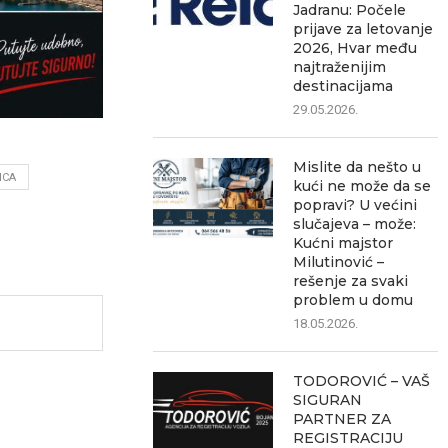
Jadranu: Počele
prijave za letovanje
2026, Hvar među
najtraženijim
destinacijama
29.05.2026.
Mislite da nešto u
ICA
kući ne može da se
popravi? U većini
slučajeva – može:
Kućni majstor
Milutinović –
rešenje za svaki
problem u domu
18.05.2026.
TODOROVIĆ – VAŠ
SIGURAN
PARTNER ZA
REGISTRACIJU