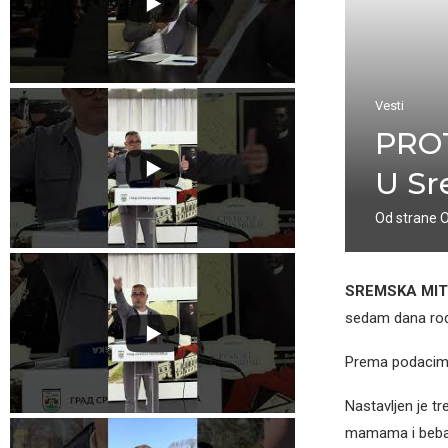
Vesti
PROT
U Sr
Od strane
SREMSKA MI
sedam dana ro
Prema podacima 
Nastavljen je tr
mamama i beba