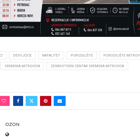
CI
DEVOJČICE
NATALITET
PORODILIŠTE
PORODILIŠTE MITROV
SREMSKA MITROVICA
ZDRAVSTVENI CENTAR SREMSKA MITROVICA
OZON