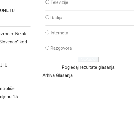
Televizije
ONIJI U
Radija
Interneta
izronio: Nizak
„Slovenac“ kod
Razgovora
JI U
Pogledaj rezultate glasanja
Arhiva Glasanja
ntroliše
mljeno 15