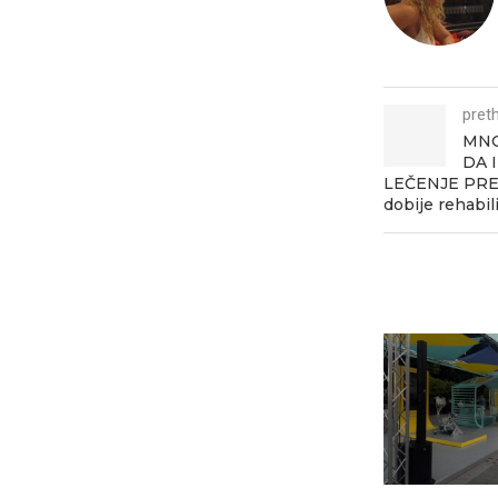
pret
MNO
DA 
LEČENJE PREK
dobije rehabil