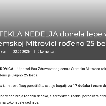
EKLA NEDELJA donela lepe v
emskoj Mitrovici rođeno 25 b
Ozon
22.06.2026.
0 komentari
TROVICA
– U porodilištu Zdravstvenog centra Sremska Mitrovica tok
đeno je ukupno
25 beba
.
iz mitrovačkog porodilišta, svet je bogatiji za
17 dečaka i osam d
end većeg broja rođenih dečaka, a zdravstveni radnici porodilišta brinu
ma tokom cele sedmice.