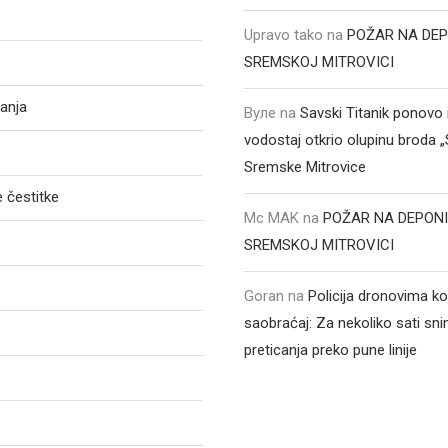
Upravo tako
na
POŽAR NA DEP
SREMSKOJ MITROVICI
anja
Вуле
na
Savski Titanik ponovo 
vodostaj otkrio olupinu broda 
Sremske Mitrovice
 čestitke
Mc MAK
na
POŽAR NA DEPONI
SREMSKOJ MITROVICI
Goran
na
Policija dronovima ko
saobraćaj: Za nekoliko sati sni
preticanja preko pune linije