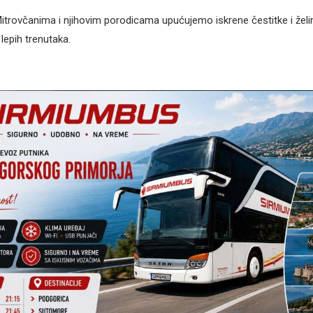
trovčanima i njihovim porodicama upućujemo iskrene čestitke i že
 lepih trenutaka.