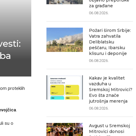
objavio preporuke
za građane
06.08.2026.
Požari širom Srbije:
Vatra zahvatila
esti:
Deliblatsku
peščaru, Ibarsku
eba
klisuru i deponije
06.08.2026.
Kakav je kvalitet
vazduha u
om proteklih
Sremskoj Mitrovici?
Evo šta znače
jutrošnja merenja
06.08.2026.
evojčica
.
li su o
Avgust u Sremskoj
Mitrovici donosi