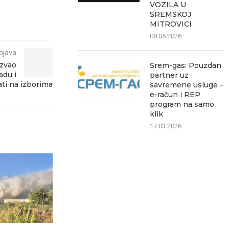
VOZILA U
SREMSKOJ
MITROVICI
08.05.2026.
bjava
ozvao
Srem-gas: Pouzdan
adu i
partner uz
ati na izborima
savremene usluge –
e-račun i REP
program na samo
klik
17.03.2026.