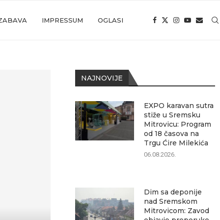
ZABAVA
IMPRESSUM
OGLASI
NAJNOVIJE
EXPO karavan sutra
stiže u Sremsku
Mitrovicu: Program
od 18 časova na
Trgu Ćire Milekića
06.08.2026.
Dim sa deponije
nad Sremskom
Mitrovicom: Zavod