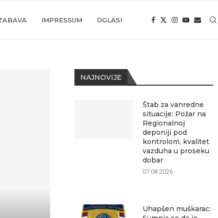
ZABAVA
IMPRESSUM
OGLASI
NAJNOVIJE
Štab za vanredne
situacije: Požar na
Regionalnoj
deponiji pod
kontrolom, kvalitet
vazduha u proseku
dobar
07.08.2026.
Uhapšen muškarac: