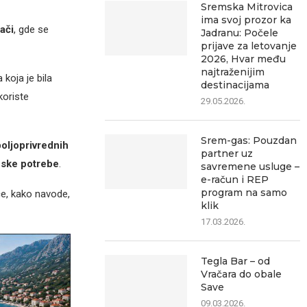
Sremska Mitrovica
ima svoj prozor ka
ači
, gde se
Jadranu: Počele
prijave za letovanje
2026, Hvar među
najtraženijim
koja je bila
destinacijama
koriste
29.05.2026.
Srem-gas: Pouzdan
poljoprivrednih
partner uz
nske potrebe
.
savremene usluge –
e-račun i REP
program na samo
e, kako navode,
klik
17.03.2026.
Tegla Bar – od
Vračara do obale
Save
09.03.2026.