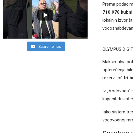
Prema podacima
710.978 kubni
lokalnih izvoriš
vodosnabdevanj
Zapratite nas
OLYMPUS DIGI
Maksimalna pot
opterećenja bi
rezervi još
tri 
Iz „Vodovoda“ na
kapaciteti sist
Iako sistem tre
vodovodnoj mrež