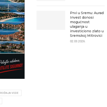
Prvi u Sremu: Aurad
Invest donosi
mogućnost
ulaganja u
investiciono zlato u
Sremskoj Mitrovici
02.03.2026.
ROŠNJA VODE