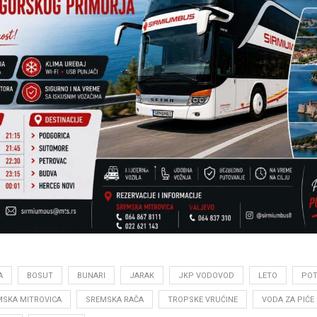
A
BOSUT
BUNARI
JARAK
JKP VODOVOD
LETO
POT
MSKA MITROVICA
SREMSKA RAČA
TROPSKE VRUĆINE
VODA ZA PIĆE