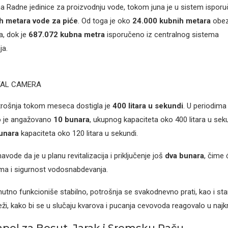
 Radne jedinice za proizvodnju vode, tokom juna je u sistem ispor
h metara vode za piće
. Od toga je oko
24.000 kubnih metara
obez
ta, dok je
687.072 kubna metra
isporučeno iz centralnog sistema
a.
TAL CAMERA
rošnja tokom meseca dostigla je
400 litara u sekundi
. U periodima
lo je angažovano
10 bunara
, ukupnog kapaciteta oko 400 litara u sek
bunara
kapaciteta oko 120 litara u sekundi.
vode da je u planu revitalizacija i priključenje još
dva bunara
, čime 
ema i sigurnost vodosnabdevanja.
nutno funkcioniše stabilno, potrošnja se svakodnevno prati, kao i sta
i, kako bi se u slučaju kvarova i pucanja cevovoda reagovalo u naj