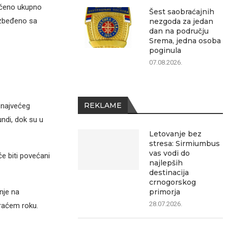
učeno ukupno
Šest saobraćajnih
beđeno sa
nezgoda za jedan
dan na području
Srema, jedna osoba
poginula
07.08.2026.
REKLAME
 najvećeg
undi, dok su u
Letovanje bez
stresa: Sirmiumbus
vas vodi do
će biti povećani
najlepših
destinacija
crnogorskog
primorja
nje na
28.07.2026.
kraćem roku.