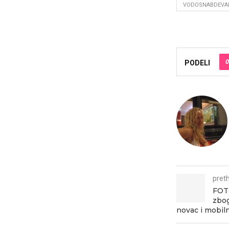
VODOSNABDEVA
0
PODELI
pret
FOTO
zbog
novac i mobiln