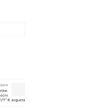
bjava
etke:
noćni
/7” 8. avgusta