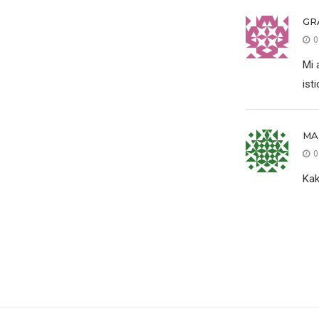
GR
0
Mi 
ist
MA
0
Kak