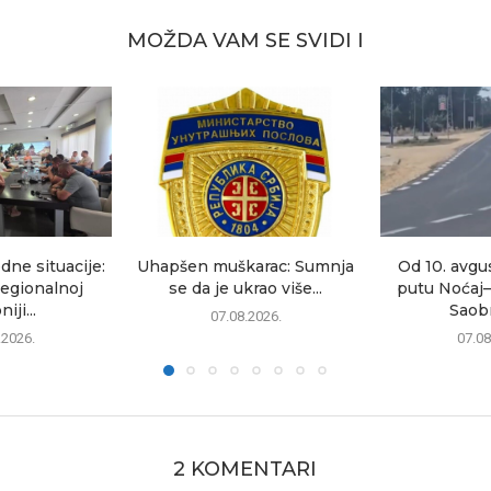
MOŽDA VAM SE SVIDI I
dne situacije:
Uhapšen muškarac: Sumnja
Od 10. avgu
egionalnoj
se da je ukrao više...
putu Noćaj
iji...
Saobr
07.08.2026.
.2026.
07.08
2 KOMENTARI