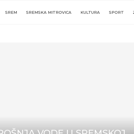
SREM
SREMSKA MITROVICA
KULTURA
SPORT
ROŠNJA VODE U SREMSKOJ