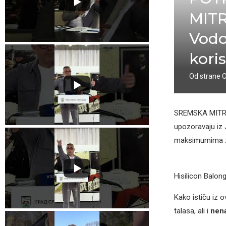
MITR
Vodo
kori
Od strane
SREMSKA MITROV
upozoravaju iz 
maksimumima z
Hisilicon Balon
Kako ističu iz 
talasa, ali i
nena