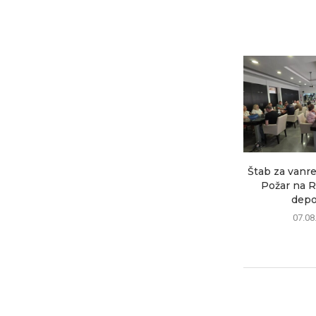
Štab za vanre
Požar na R
depon
07.08