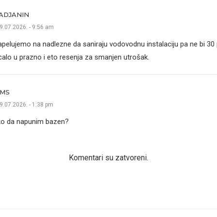
ADJANIN
9.07.2026. - 9:56 am
apelujemo na nadlezne da saniraju vodovodnu instalaciju pa ne bi 3
icalo u prazno i eto resenja za smanjen utrošak.
MS
9.07.2026. - 1:38 pm
o da napunim bazen?
Komentari su zatvoreni.