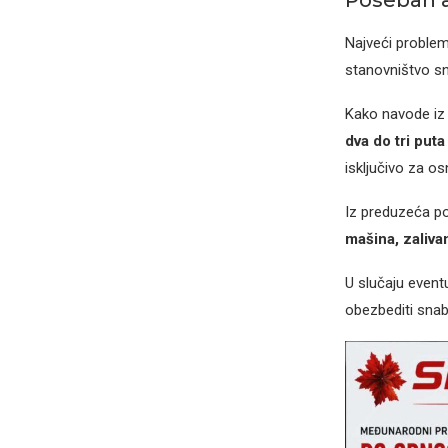
Poseban a
Najveći problem
stanovništvo sn
Kako navode iz 
dva do tri put
isključivo za o
Iz preduzeća p
mašina, zaliva
U slučaju event
obezbediti sna