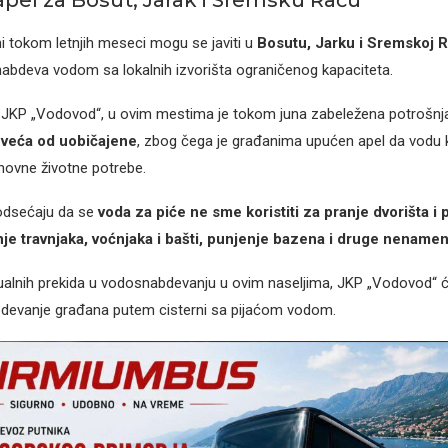
pel za Bosut, Jarak i Sremsku Raču
i tokom letnjih meseci mogu se javiti u
Bosutu, Jarku i Sremskoj R
abdeva vodom sa lokalnih izvorišta ograničenog kapaciteta.
JKP „Vodovod“, u ovim mestima je tokom juna zabeležena potrošnja 
a veća od uobičajene
, zbog čega je građanima upućen apel da vodu 
snovne životne potrebe.
odsećaju da se
voda za piće ne sme koristiti za pranje dvorišta i 
nje travnjaka, voćnjaka i bašti, punjenje bazena i druge nename
ualnih prekida u vodosnabdevanju u ovim naseljima, JKP „Vodovod“ ć
bdevanje građana putem cisterni sa pijaćom vodom.