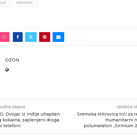
NJE
VODOVOD
OZON
hodna objava
sledeća o
: Dvojac iz Inđije uhapšen
Sremska Mitrovica trči za r
 kokaina, zaplenjeni droga,
Humanitarni 
i telefoni
polumaraton „Sirmium 21