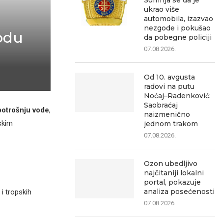
Sumnja se da je
ukrao više
automobila, izazvao
nezgode i pokušao
odu
da pobegne policiji
07.08.2026.
Od 10. avgusta
radovi na putu
Noćaj–Radenković:
Saobraćaj
potrošnju vode
,
naizmenično
skim
jednom trakom
07.08.2026.
Ozon ubedljivo
najčitaniji lokalni
portal, pokazuje
analiza posećenosti
i tropskih
07.08.2026.