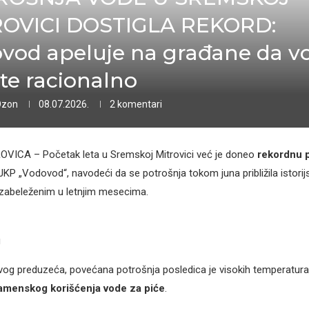
OVICI DOSTIGLA REKORD:
vod apeluje na građane da v
ste racionalno
Ozon
08.07.2026.
2 komentari
ICA – Početak leta u Sremskoj Mitrovici već je doneo
rekordnu 
JKP „Vodovod“, navodeći da se potrošnja tokom juna približila istorij
abeleženim u letnjim mesecima.
g
ovog preduzeća, povećana potrošnja posledica je visokih temperatura 
menskog korišćenja vode za piće
.