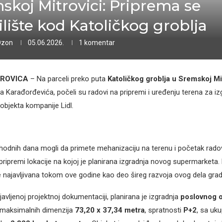
skoj Mitrovici: Priprema se
ilište kod Katoličkog groblja
Ozon
05.06.2026.
1 komentar
TROVICA
– Na parceli preko puta
Katoličkog groblja u Sremskoj Mi
ra Karađorđevića, počeli su radovi na pripremi i uređenju terena za i
bjekta kompanije Lidl.
hodnih dana mogli da primete mehanizaciju na terenu i početak rado
pripremi lokacije na kojoj je planirana izgradnja novog supermarketa.
 je najavljivana tokom ove godine kao deo šireg razvoja ovog dela grad
avljenoj projektnoj dokumentaciji, planirana je izgradnja
poslovnog o
maksimalnih dimenzija
73,20 x 37,34 metra
, spratnosti
P+2
, sa uk