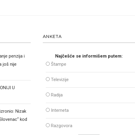
ANKETA
nje penzija i
Najčešće se informišem putem:
 još nije
Štampe
Televizije
ONIJI U
Radija
Interneta
izronio: Nizak
„Slovenac“ kod
Razgovora