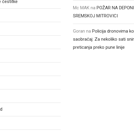
 čestitke
Mc MAK
na
POŽAR NA DEPONI
SREMSKOJ MITROVICI
Goran
na
Policija dronovima ko
saobraćaj: Za nekoliko sati sni
preticanja preko pune linije
ed