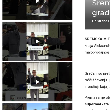
Srem
grad
Od strane
SREMSKA MI
kralja Aleksand
maloprodajnog o
Građani su pret
raščišćavanju i 
investiciji koja
Prema ranije obj
supermarketa