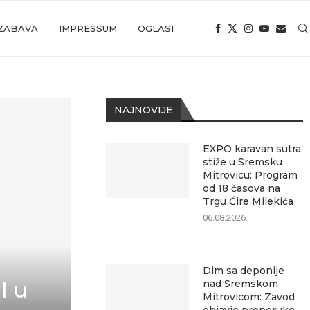
ZABAVA
IMPRESSUM
OGLASI
NAJNOVIJE
EXPO karavan sutra
stiže u Sremsku
Mitrovicu: Program
od 18 časova na
Trgu Ćire Milekića
06.08.2026.
Dim sa deponije
nad Sremskom
l u
Mitrovicom: Zavod