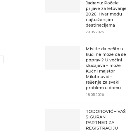
Jadranu: Počele
prijave za letovanje
2026, Hvar među
najtraženijim
destinacijama
29.05.2026.
Mislite da nešto u
kući ne može da se
popravi? U većini
slučajeva – može:
Kućni majstor
Milutinović –
rešenje za svaki
problem u domu
18.05.2026.
TODOROVIĆ – VAŠ
SIGURAN
PARTNER ZA
REGISTRACIJU