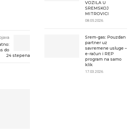
VOZILA U
SREMSKOJ
MITROVICI
08.05.2026.
Srem-gas: Pouzdan
bjava
partner uz
atno:
savremene usluge –
as do
e-račun i REP
24 stepena
program na samo
klik
17.03.2026.