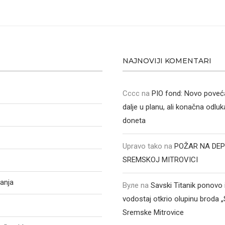
NAJNOVIJI KOMENTARI
Cccc
na
PIO fond: Novo poveća
dalje u planu, ali konačna odluka
doneta
Upravo tako
na
POŽAR NA DEP
SREMSKOJ MITROVICI
anja
Вуле
na
Savski Titanik ponovo 
vodostaj otkrio olupinu broda 
Sremske Mitrovice