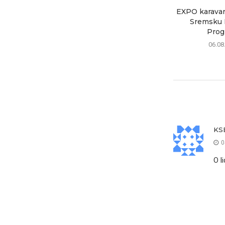
EXPO karavan 
Sremsku M
Progr
06.08
KS
0
O l