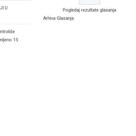
JI U
Pogledaj rezultate glasanja
Arhiva Glasanja
ntroliše
mljeno 15