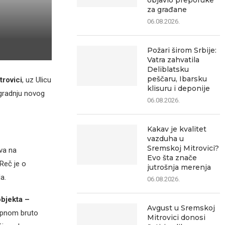
objavio preporuke
za građane
06.08.2026.
Požari širom Srbije:
Vatra zahvatila
Deliblatsku
peščaru, Ibarsku
trovici
, uz Ulicu
klisuru i deponije
zgradnju novog
06.08.2026.
Kakav je kvalitet
vazduha u
Sremskoj Mitrovici?
va na
Evo šta znače
 Reč je o
jutrošnja merenja
a.
06.08.2026.
bjekta –
Avgust u Sremskoj
upnom bruto
Mitrovici donosi