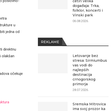
ći poslovno-
četiri velika
događaja: Trka,
folklor, koncerti i
Vinski park
Petra
06.08.2026.
trukture u
biti jedna od
REKLAME
ti direktnu
Letovanje bez
i olakšan
stresa: Sirmiumbus
vas vodi do
najlepših
radova očekuje
destinacija
crnogorskog
primorja
28.07.2026.
uktura
Sremska Mitrovica
ima svoj prozor ka