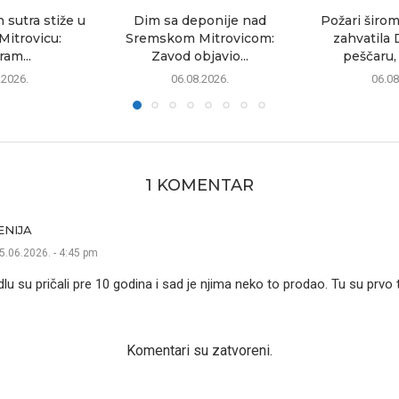
sutra stiže u
Dim sa deponije nad
Požari širom
itrovicu:
Sremskom Mitrovicom:
zahvatila 
am...
Zavod objavio...
peščaru, 
.2026.
06.08.2026.
06.08
1 KOMENTAR
ENIJA
5.06.2026. - 4:45 pm
idlu su pričali pre 10 godina i sad je njima neko to prodao. Tu su prvo t
Komentari su zatvoreni.