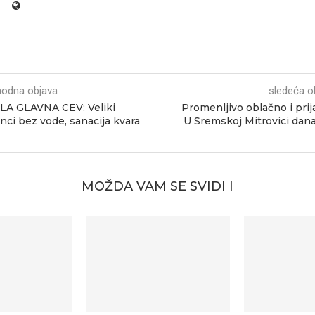
hodna objava
sledeća o
LA GLAVNA CEV: Veliki
Promenljivo oblačno i prij
nci bez vode, sanacija kvara
U Sremskoj Mitrovici dan
MOŽDA VAM SE SVIDI I