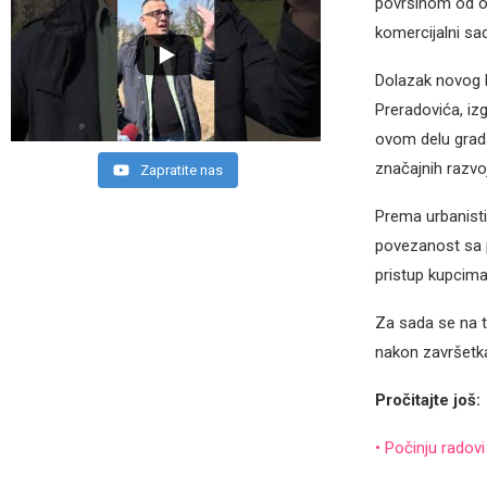
površinom od 
komercijalni sad
Dolazak novog Li
Preradovića, iz
ovom delu grada
značajnih razvo
Zapratite nas
Prema urbanistič
povezanost sa 
pristup kupcima
Za sada se na t
nakon završetka
Pročitajte još:
• Počinju radovi