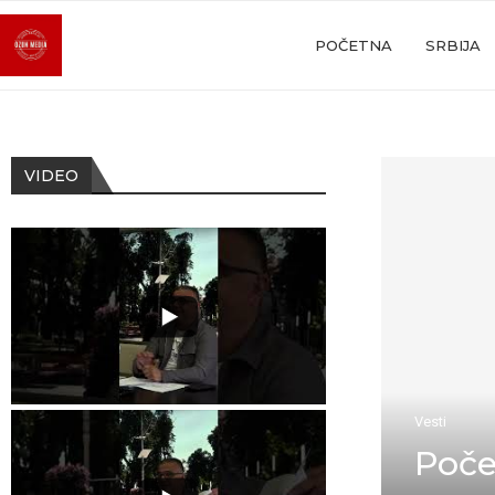
POČETNA
SRBIJA
VIDEO
Vesti
Poče