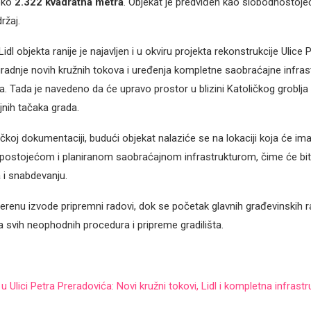
oko
2.322 kvadratna metra
. Objekat je predviđen kao slobodnostoje
ržaj.
dl objekta ranije je najavljen i u okviru projekta rekonstrukcije Ulice 
gradnje novih kružnih tokova i uređenja kompletne saobraćajne infras
. Tada je navedeno da će upravo prostor u blizini Katoličkog groblja 
jnih tačaka grada.
koj dokumentaciji, budući objekat nalaziće se na lokaciji koja će ima
postojećom i planiranom saobraćajnom infrastrukturom, čime će bit
 i snabdevanju.
erenu izvode pripremni radovi, dok se početak glavnih građevinskih 
 svih neophodnih procedura i pripreme gradilišta.
 u Ulici Petra Preradovića: Novi kružni tokovi, Lidl i kompletna infrastr