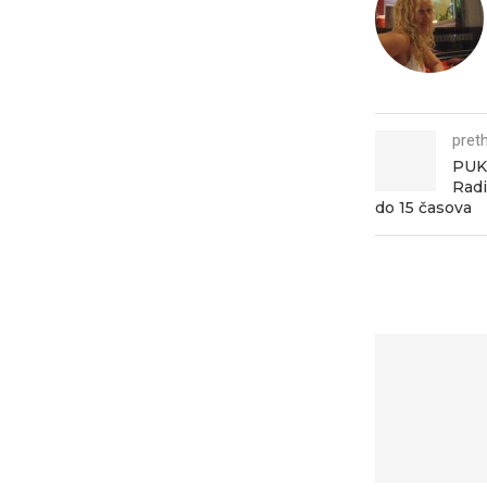
pret
PUK
Radi
do 15 časova