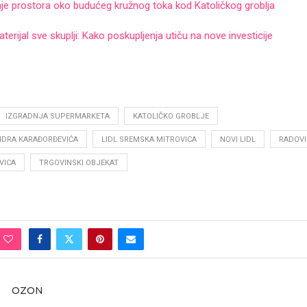
je prostora oko budućeg kružnog toka kod Katoličkog groblja
terijal sve skuplji: Kako poskupljenja utiču na nove investicije
IZGRADNJA SUPERMARKETA
KATOLIČKO GROBLJE
NDRA KARAĐORĐEVIĆA
LIDL SREMSKA MITROVICA
NOVI LIDL
RADOVI
VICA
TRGOVINSKI OBJEKAT
OZON