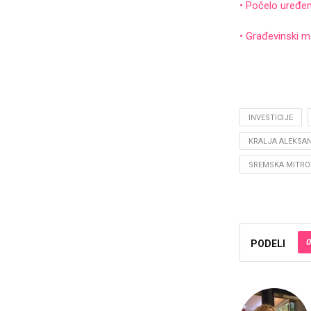
• Počelo uređen
• Građevinski ma
INVESTICIJE
KRALJA ALEKSA
SREMSKA MITRO
0
PODELI