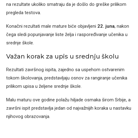
na rezultate ukoliko smatraju da je došlo do greške prilikom
pregleda testova.
Konačni rezultati male mature biće objavljeni
22. juna
, nakon
čega sledi popunjavanje liste želja i raspoređivanje učenika u
srednje škole.
Važan korak za upis u srednju školu
Rezultati završnog ispita, zajedno sa uspehom ostvarenim
tokom školovanja, predstavljaju osnov za rangiranje učenika
prilikom upisa u željene srednje škole.
Malu maturu ove godine polažu hiljade osmaka širom Srbije, a
završni ispit predstavlja jedan od najvažnijih koraka u nastavku
njihovog obrazovanja.