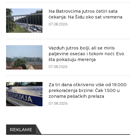
Na Batrovcima jutros četiri sata
čekanja: Na Šidu oko sat vremena
07.08.2026.
Vazduh jutros bolji, ali se miris
paljevine osećao i tokom noći: Evo
šta pokazuju merenja
07.08.2026.
Za tri dana otkriveno više od 19.000
prekoračenja brzine: Čak 1.500 u
zonama pešačkih prelaza
07.08.2026.
REKLAME