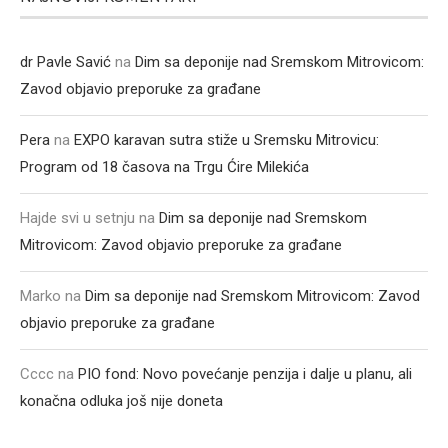
dr Pavle Savić
na
Dim sa deponije nad Sremskom Mitrovicom:
Zavod objavio preporuke za građane
Pera
na
EXPO karavan sutra stiže u Sremsku Mitrovicu:
Program od 18 časova na Trgu Ćire Milekića
Hajde svi u setnju
na
Dim sa deponije nad Sremskom
Mitrovicom: Zavod objavio preporuke za građane
Marko
na
Dim sa deponije nad Sremskom Mitrovicom: Zavod
objavio preporuke za građane
Cccc
na
PIO fond: Novo povećanje penzija i dalje u planu, ali
konačna odluka još nije doneta