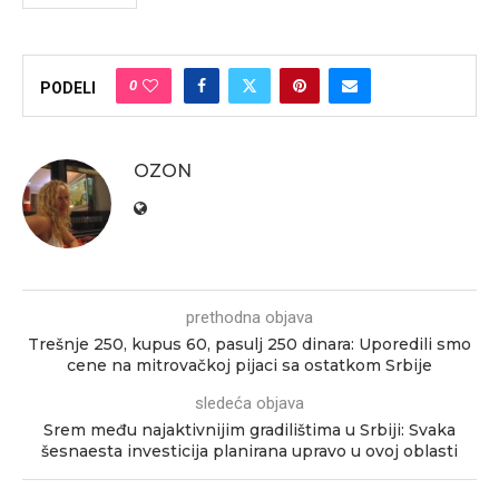
0
PODELI
OZON
prethodna objava
Trešnje 250, kupus 60, pasulj 250 dinara: Uporedili smo
cene na mitrovačkoj pijaci sa ostatkom Srbije
sledeća objava
Srem među najaktivnijim gradilištima u Srbiji: Svaka
šesnaesta investicija planirana upravo u ovoj oblasti