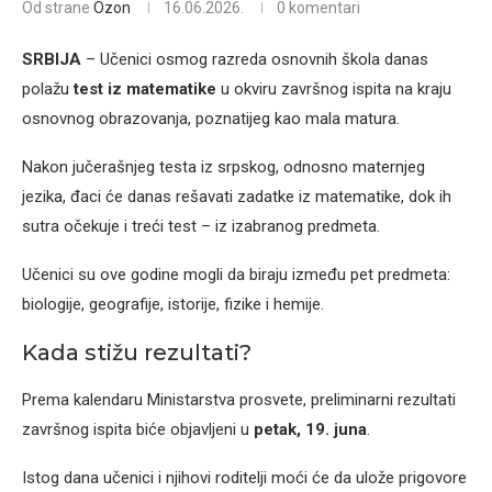
Od strane
Ozon
16.06.2026.
0 komentari
SRBIJA
– Učenici osmog razreda osnovnih škola danas
polažu
test iz matematike
u okviru završnog ispita na kraju
osnovnog obrazovanja, poznatijeg kao mala matura.
Nakon jučerašnjeg testa iz srpskog, odnosno maternjeg
jezika, đaci će danas rešavati zadatke iz matematike, dok ih
sutra očekuje i treći test – iz izabranog predmeta.
Učenici su ove godine mogli da biraju između pet predmeta:
biologije, geografije, istorije, fizike i hemije.
Kada stižu rezultati?
Prema kalendaru Ministarstva prosvete, preliminarni rezultati
završnog ispita biće objavljeni u
petak, 19. juna
.
Istog dana učenici i njihovi roditelji moći će da ulože prigovore