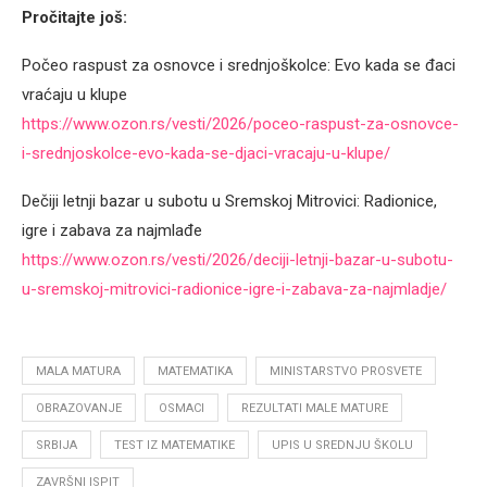
Pročitajte još:
Počeo raspust za osnovce i srednjoškolce: Evo kada se đaci
vraćaju u klupe
https://www.ozon.rs/vesti/2026/poceo-raspust-za-osnovce-
i-srednjoskolce-evo-kada-se-djaci-vracaju-u-klupe/
Dečiji letnji bazar u subotu u Sremskoj Mitrovici: Radionice,
igre i zabava za najmlađe
https://www.ozon.rs/vesti/2026/deciji-letnji-bazar-u-subotu-
u-sremskoj-mitrovici-radionice-igre-i-zabava-za-najmladje/
MALA MATURA
MATEMATIKA
MINISTARSTVO PROSVETE
OBRAZOVANJE
OSMACI
REZULTATI MALE MATURE
SRBIJA
TEST IZ MATEMATIKE
UPIS U SREDNJU ŠKOLU
ZAVRŠNI ISPIT