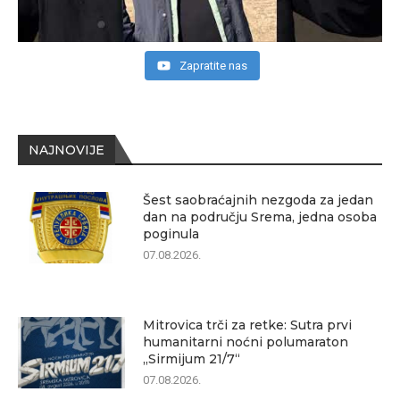
Zapratite nas
NAJNOVIJE
Šest saobraćajnih nezgoda za jedan
dan na području Srema, jedna osoba
poginula
07.08.2026.
Mitrovica trči za retke: Sutra prvi
humanitarni noćni polumaraton
„Sirmijum 21/7“
07.08.2026.