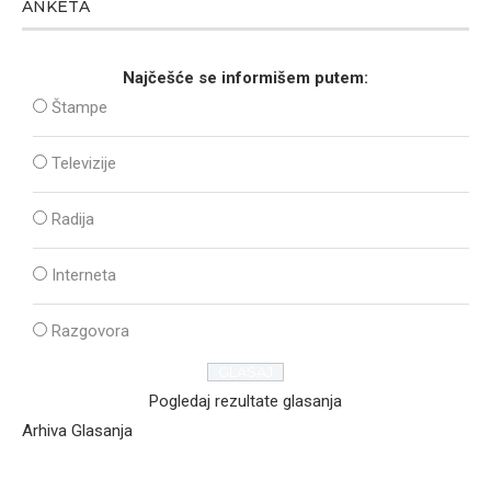
ANKETA
Najčešće se informišem putem:
Štampe
Televizije
Radija
Interneta
Razgovora
Pogledaj rezultate glasanja
Arhiva Glasanja