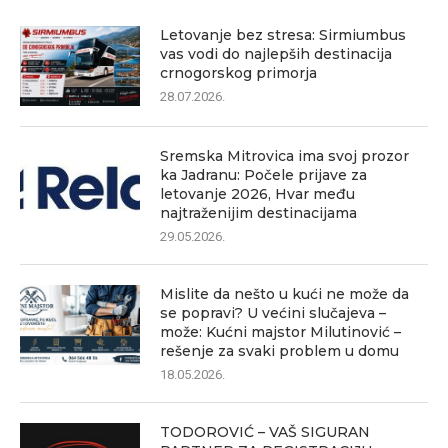
Letovanje bez stresa: Sirmiumbus
vas vodi do najlepših destinacija
crnogorskog primorja
28.07.2026.
Sremska Mitrovica ima svoj prozor
ka Jadranu: Počele prijave za
letovanje 2026, Hvar među
najtraženijim destinacijama
29.05.2026.
Mislite da nešto u kući ne može da
se popravi? U većini slučajeva –
može: Kućni majstor Milutinović –
rešenje za svaki problem u domu
18.05.2026.
TODOROVIĆ – VAŠ SIGURAN