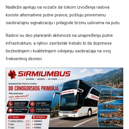
Nadležni apeluju na vozače da tokom izvođenja radova
koriste alternativne putne pravce, poštuju privremenu
saobraćajnu signalizaciju i prilagode brzinu uslovima na putu.
Radovi su deo planiranih aktivnosti na unapređenju putne
infrastrukture, a njihov završetak trebalo bi da doprinese
bezbednijem i kvalitetnijem odvijanju saobraćaja na ovoj
frekventnoj deonici.