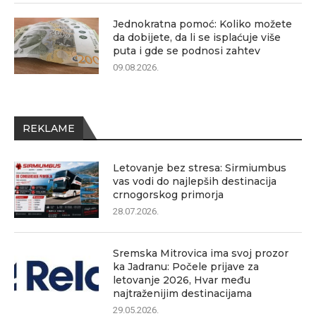
Jednokratna pomoć: Koliko možete
da dobijete, da li se isplaćuje više
puta i gde se podnosi zahtev
09.08.2026.
REKLAME
Letovanje bez stresa: Sirmiumbus
vas vodi do najlepših destinacija
crnogorskog primorja
28.07.2026.
Sremska Mitrovica ima svoj prozor
ka Jadranu: Počele prijave za
letovanje 2026, Hvar među
najtraženijim destinacijama
29.05.2026.