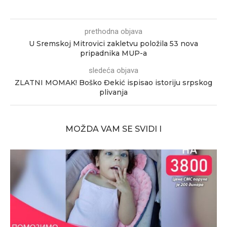
prethodna objava
U Sremskoj Mitrovici zakletvu položila 53 nova
pripadnika MUP-a
sledeća objava
ZLATNI MOMAK! Boško Đekić ispisao istoriju srpskog
plivanja
MOŽDA VAM SE SVIDI I