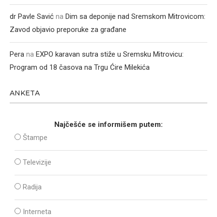
dr Pavle Savić
na
Dim sa deponije nad Sremskom Mitrovicom:
Zavod objavio preporuke za građane
Pera
na
EXPO karavan sutra stiže u Sremsku Mitrovicu:
Program od 18 časova na Trgu Ćire Milekića
ANKETA
Najčešće se informišem putem:
Štampe
Televizije
Radija
Interneta