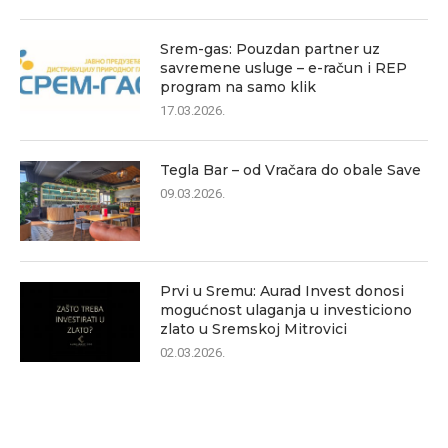
Srem-gas: Pouzdan partner uz
savremene usluge – e-račun i REP
program na samo klik
17.03.2026.
Tegla Bar – od Vračara do obale Save
09.03.2026.
Prvi u Sremu: Aurad Invest donosi
mogućnost ulaganja u investiciono
zlato u Sremskoj Mitrovici
02.03.2026.