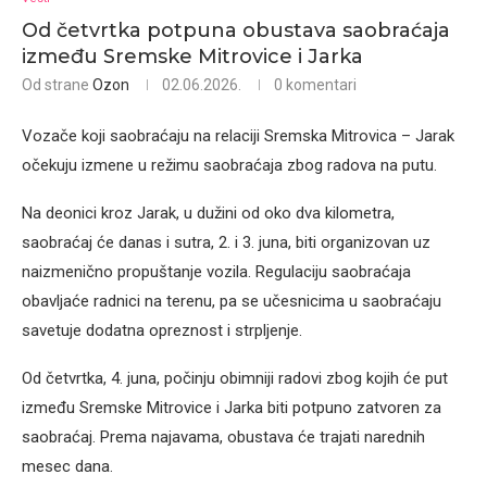
Od četvrtka potpuna obustava saobraćaja
između Sremske Mitrovice i Jarka
Od strane
Ozon
02.06.2026.
0 komentari
Vozače koji saobraćaju na relaciji Sremska Mitrovica – Jarak
očekuju izmene u režimu saobraćaja zbog radova na putu.
Na deonici kroz Jarak, u dužini od oko dva kilometra,
saobraćaj će danas i sutra, 2. i 3. juna, biti organizovan uz
naizmenično propuštanje vozila. Regulaciju saobraćaja
obavljaće radnici na terenu, pa se učesnicima u saobraćaju
savetuje dodatna opreznost i strpljenje.
Od četvrtka, 4. juna, počinju obimniji radovi zbog kojih će put
između Sremske Mitrovice i Jarka biti potpuno zatvoren za
saobraćaj. Prema najavama, obustava će trajati narednih
mesec dana.