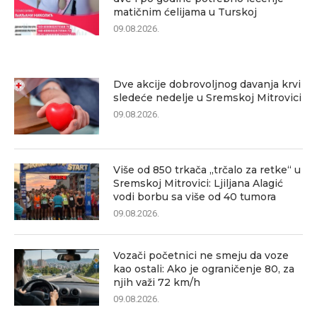
matičnim ćelijama u Turskoj
09.08.2026.
Dve akcije dobrovoljnog davanja krvi
sledeće nedelje u Sremskoj Mitrovici
09.08.2026.
Više od 850 trkača „trčalo za retke“ u
Sremskoj Mitrovici: Ljiljana Alagić
vodi borbu sa više od 40 tumora
09.08.2026.
Vozači početnici ne smeju da voze
kao ostali: Ako je ograničenje 80, za
njih važi 72 km/h
09.08.2026.