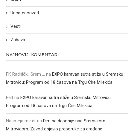
Uncategorized
Vesti
Zabava
NAJNOVIJI KOMENTARI
FK Radnički, Srem ...
na
EXPO karavan sutra stiže u Sremsku
Mitrovicu: Program od 18 časova na Trgu Ćire Milekića
Felt
na
EXPO karavan sutra stiže u Sremsku Mitrovicu:
Program od 18 časova na Trgu Ćire Milekića
Nasmeja me dr
na
Dim sa deponije nad Sremskom
Mitrovicom: Zavod objavio preporuke za građane