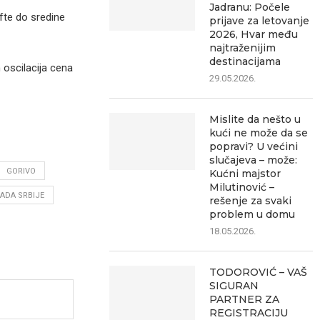
Jadranu: Počele
fte do sredine
prijave za letovanje
2026, Hvar među
najtraženijim
destinacijama
 oscilacija cena
29.05.2026.
Mislite da nešto u
kući ne može da se
popravi? U većini
slučajeva – može:
GORIVO
Kućni majstor
Milutinović –
ADA SRBIJE
rešenje za svaki
problem u domu
18.05.2026.
TODOROVIĆ – VAŠ
SIGURAN
PARTNER ZA
REGISTRACIJU