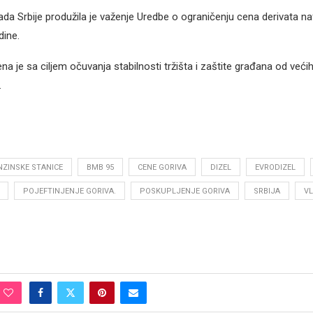
a Srbije produžila je važenje Uredbe o ograničenju cena derivata na
dine.
a je sa ciljem očuvanja stabilnosti tržišta i zaštite građana od većih
.
NZINSKE STANICE
BMB 95
CENE GORIVA
DIZEL
EVRODIZEL
POJEFTINJENJE GORIVA.
POSKUPLJENJE GORIVA
SRBIJA
VL