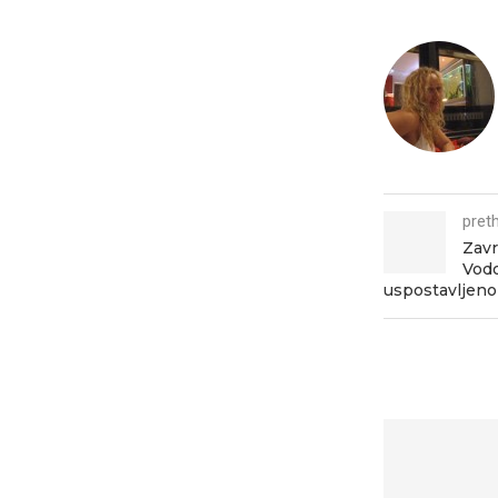
pret
Zavr
Vod
uspostavljeno