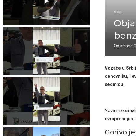
Vesti
Obja
benzi
Od strane
Vozače u Srbij
cenovniku, i e
sedmicu.
Nova maksimal
evropremijum
Gorivo je