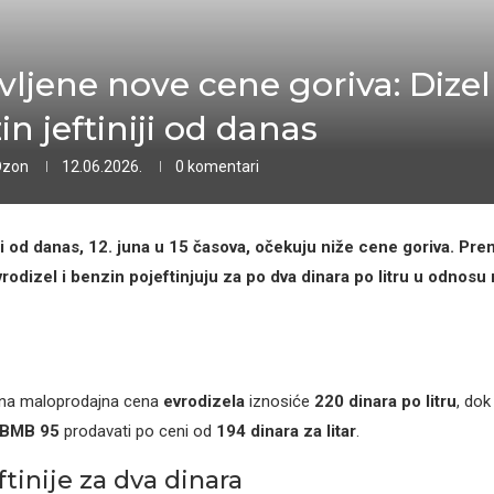
vljene nove cene goriva: Dizel 
n jeftiniji od danas
Ozon
12.06.2026.
0 komentari
i od danas, 12. juna u 15 časova, očekuju niže cene goriva. Pr
vrodizel i benzin pojeftinjuju za po dva dinara po litru u odnos
na maloprodajna cena
evrodizela
iznosiće
220 dinara po litru
, dok
 BMB 95
prodavati po ceni od
194 dinara za litar
.
ftinije za dva dinara