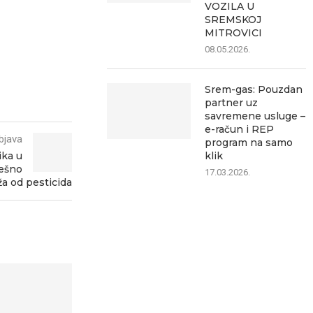
VOZILA U
SREMSKOJ
MITROVICI
08.05.2026.
Srem-gas: Pouzdan
partner uz
savremene usluge –
e-račun i REP
bjava
program na samo
klik
ika u
pešno
17.03.2026.
a od pesticida