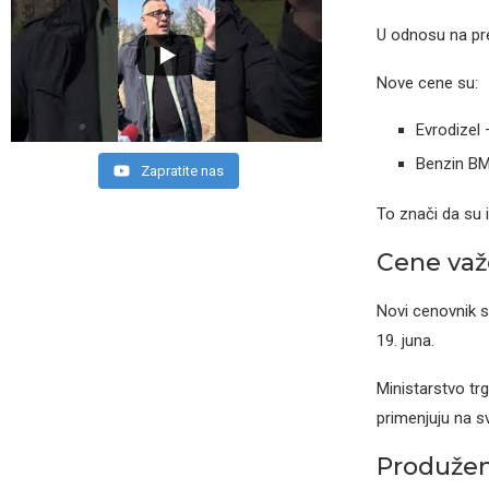
U odnosu na pre
Nove cene su:
Evrodizel 
Benzin BMB
Zapratite nas
To znači da su i 
Cene važe
Novi cenovnik 
19. juna.
Ministarstvo tr
primenjuju na s
Produžen