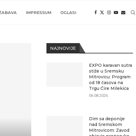
ZABAVA
IMPRESSUM
OGLASI
NAJNOVIJE
EXPO karavan sutra
stiže u Sremsku
Mitrovicu: Program
od 18 časova na
Trgu Ćire Milekića
06.08.2026.
Dim sa deponije
nad Sremskom
Mitrovicom: Zavod