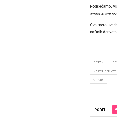
Podsećamo, Vlad
avgusta ove go
Ova mera uveden
naftnih derivata
BENZIN
BE
NAFTNI DERIVATI
VOZAČI
0
PODELI