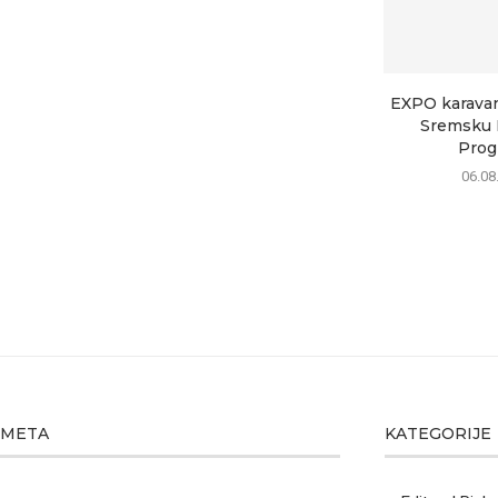
EXPO karavan 
Sremsku M
Progr
06.08
META
KATEGORIJE