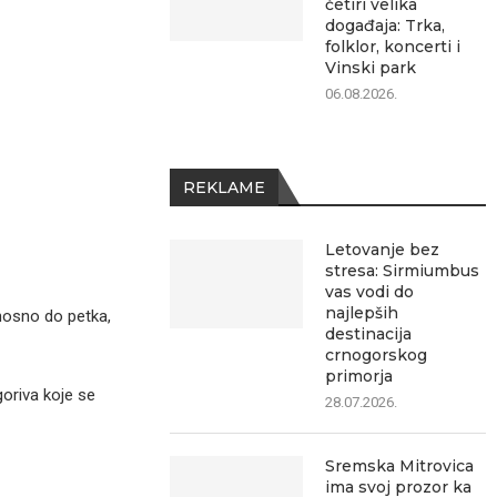
četiri velika
događaja: Trka,
folklor, koncerti i
Vinski park
06.08.2026.
REKLAME
Letovanje bez
stresa: Sirmiumbus
vas vodi do
najlepših
nosno do petka,
destinacija
crnogorskog
primorja
oriva koje se
28.07.2026.
Sremska Mitrovica
ima svoj prozor ka