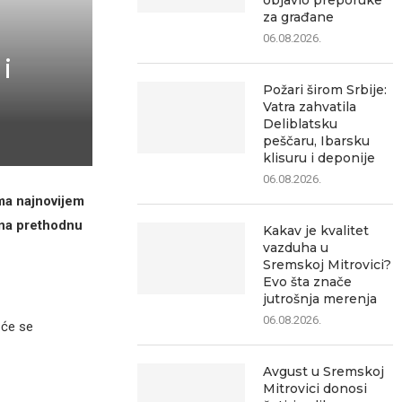
objavio preporuke
za građane
06.08.2026.
i
Požari širom Srbije:
Vatra zahvatila
Deliblatsku
peščaru, Ibarsku
klisuru i deponije
06.08.2026.
ema najnovijem
u na prethodnu
Kakav je kvalitet
vazduha u
Sremskoj Mitrovici?
Evo šta znače
jutrošnja merenja
06.08.2026.
 će se
Avgust u Sremskoj
Mitrovici donosi