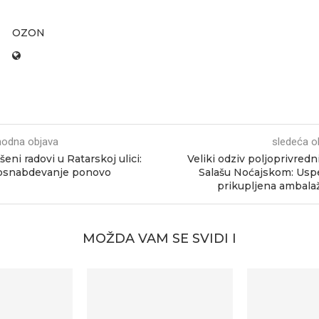
OZON
hodna objava
sledeća o
šeni radovi u Ratarskoj ulici:
Veliki odziv poljoprivredn
osnabdevanje ponovo
Salašu Noćajskom: Us
prikupljena ambalaž
MOŽDA VAM SE SVIDI I