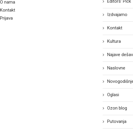
Editors' Pick
O nama
Kontakt
Izdvajamo
Prijava
Kontakt
Kultura
Najave dešav
Naslovne
Novogodišnje
Oglasi
Ozon blog
Putovanja