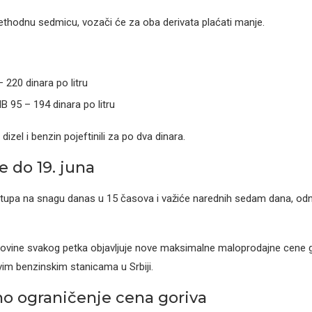
thodnu sedmicu, vozači će za oba derivata plaćati manje.
– 220 dinara po litru
 95 – 194 dinara po litru
dizel i benzin pojeftinili za po dva dinara.
 do 19. juna
stupa na snagu danas u 15 časova i važiće narednih sedam dana, od
govine svakog petka objavljuje nove maksimalne maloprodajne cene g
vim benzinskim stanicama u Srbiji.
o ograničenje cena goriva