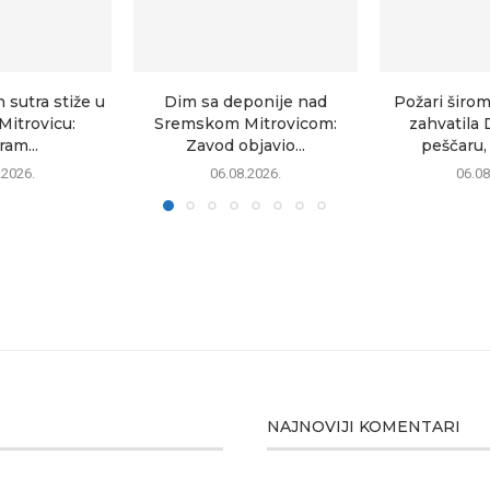
sutra stiže u
Dim sa deponije nad
Požari širom
itrovicu:
Sremskom Mitrovicom:
zahvatila 
am...
Zavod objavio...
peščaru, 
.2026.
06.08.2026.
06.08
NAJNOVIJI KOMENTARI