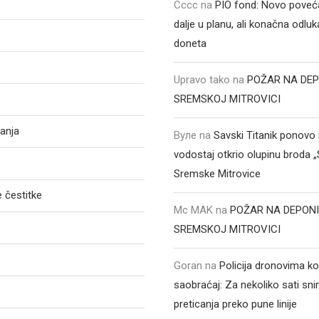
Cccc
na
PIO fond: Novo poveća
dalje u planu, ali konačna odluka
doneta
Upravo tako
na
POŽAR NA DEP
SREMSKOJ MITROVICI
anja
Вуле
na
Savski Titanik ponovo 
vodostaj otkrio olupinu broda 
Sremske Mitrovice
 čestitke
Mc MAK
na
POŽAR NA DEPONI
SREMSKOJ MITROVICI
Goran
na
Policija dronovima ko
saobraćaj: Za nekoliko sati sni
preticanja preko pune linije