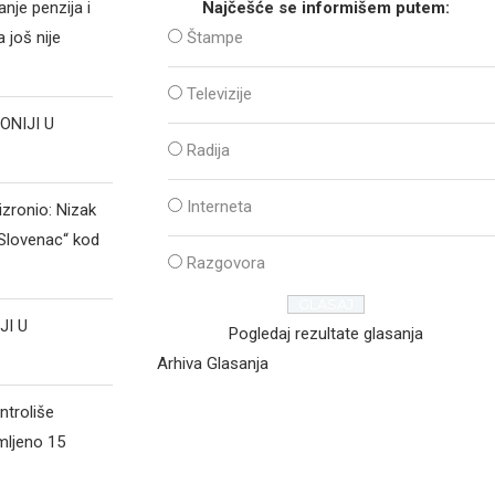
nje penzija i
Najčešće se informišem putem:
 još nije
Štampe
Televizije
ONIJI U
Radija
Interneta
izronio: Nizak
„Slovenac“ kod
Razgovora
JI U
Pogledaj rezultate glasanja
Arhiva Glasanja
ntroliše
mljeno 15