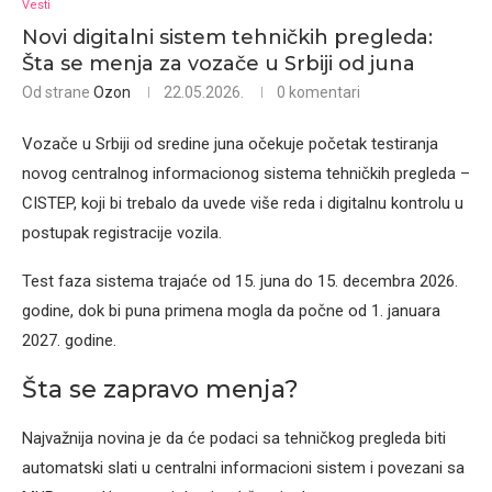
Vesti
Novi digitalni sistem tehničkih pregleda:
Šta se menja za vozače u Srbiji od juna
Od strane
Ozon
22.05.2026.
0 komentari
Vozače u Srbiji od sredine juna očekuje početak testiranja
novog centralnog informacionog sistema tehničkih pregleda –
CISTEP, koji bi trebalo da uvede više reda i digitalnu kontrolu u
postupak registracije vozila.
Test faza sistema trajaće od 15. juna do 15. decembra 2026.
godine, dok bi puna primena mogla da počne od 1. januara
2027. godine.
Šta se zapravo menja?
Najvažnija novina je da će podaci sa tehničkog pregleda biti
automatski slati u centralni informacioni sistem i povezani sa