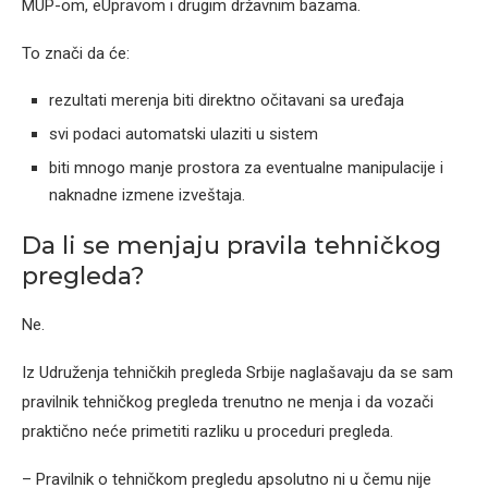
MUP-om, eUpravom i drugim državnim bazama.
To znači da će:
rezultati merenja biti direktno očitavani sa uređaja
svi podaci automatski ulaziti u sistem
biti mnogo manje prostora za eventualne manipulacije i
naknadne izmene izveštaja.
Da li se menjaju pravila tehničkog
pregleda?
Ne.
Iz Udruženja tehničkih pregleda Srbije naglašavaju da se sam
pravilnik tehničkog pregleda trenutno ne menja i da vozači
praktično neće primetiti razliku u proceduri pregleda.
– Pravilnik o tehničkom pregledu apsolutno ni u čemu nije