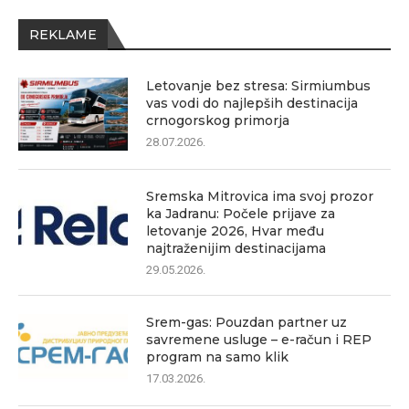
REKLAME
Letovanje bez stresa: Sirmiumbus
vas vodi do najlepših destinacija
crnogorskog primorja
28.07.2026.
Sremska Mitrovica ima svoj prozor
ka Jadranu: Počele prijave za
letovanje 2026, Hvar među
najtraženijim destinacijama
29.05.2026.
Srem-gas: Pouzdan partner uz
savremene usluge – e-račun i REP
program na samo klik
17.03.2026.