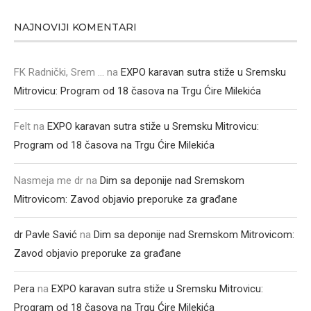
NAJNOVIJI KOMENTARI
FK Radnički, Srem ...
na
EXPO karavan sutra stiže u Sremsku
Mitrovicu: Program od 18 časova na Trgu Ćire Milekića
Felt
na
EXPO karavan sutra stiže u Sremsku Mitrovicu:
Program od 18 časova na Trgu Ćire Milekića
Nasmeja me dr
na
Dim sa deponije nad Sremskom
Mitrovicom: Zavod objavio preporuke za građane
dr Pavle Savić
na
Dim sa deponije nad Sremskom Mitrovicom:
Zavod objavio preporuke za građane
Pera
na
EXPO karavan sutra stiže u Sremsku Mitrovicu:
Program od 18 časova na Trgu Ćire Milekića