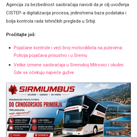
Agencija za bezbednost saobraćaja navodi da je cilj uvođenja
CISTEP-a digitalizacija procesa, jedinstvena baza podataka i
bolja kontrola rada tehničkih pregleda u Srbiji.
Pročitajte još:
Pojačane kontrole i veći broj motociklista na putevima:
Policija pojačava prisustvo i u Sremu
Velike izmene saobraćaja u Sremskoj Mitrovici i okolini:
Gde se očekuju najveće gužve