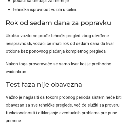
podaci sa uređaja za merenje
tehnička ispravnost vozila u celini.
Rok od sedam dana za popravku
Ukoliko vozilo ne prođe tehnički pregled zbog utvrđene
neispravnosti, vozači će imati rok od sedam dana da kvar
otklone bez ponovnog plaćanja kompletnog pregleda.
Nakon toga proveravaće se samo kvar koji je prethodno
evidentiran.
Test faza nije obavezna
Važno je naglasiti da tokom probnog perioda sistem neće biti
obavezan za sve tehničke preglede, već će služiti za proveru
funkcionalnosti i otklanjanje eventualnih problema pre pune
primene.