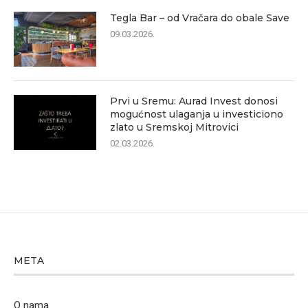
Tegla Bar – od Vračara do obale Save
09.03.2026.
Prvi u Sremu: Aurad Invest donosi
mogućnost ulaganja u investiciono
zlato u Sremskoj Mitrovici
02.03.2026.
META
O nama