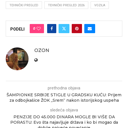
TEHNIČKI PREGLED
TEHNIČKI PREGLED 2026
VOZILA
0
PODELI
OZON
prethodna objava
ŠAMPIONKE SRBIJE STIGLE U GRADSKU KUĆU: Prijem
za odbojkašice ŽOK „Srem“ nakon istorijskog uspeha
sledeća objava
PENZIJE DO 45.000 DINARA MOGLE BI VIŠE DA
PORASTU: Evo šta najavljuje država i ko bi mogao da
dobije najveće povećanje