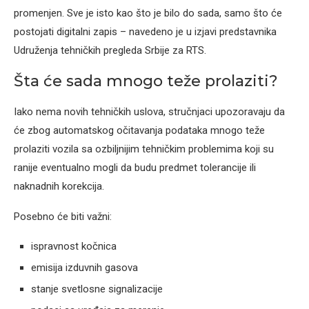
promenjen. Sve je isto kao što je bilo do sada, samo što će
postojati digitalni zapis – navedeno je u izjavi predstavnika
Udruženja tehničkih pregleda Srbije za RTS.
Šta će sada mnogo teže prolaziti?
Iako nema novih tehničkih uslova, stručnjaci upozoravaju da
će zbog automatskog očitavanja podataka mnogo teže
prolaziti vozila sa ozbiljnijim tehničkim problemima koji su
ranije eventualno mogli da budu predmet tolerancije ili
naknadnih korekcija.
Posebno će biti važni:
ispravnost kočnica
emisija izduvnih gasova
stanje svetlosne signalizacije