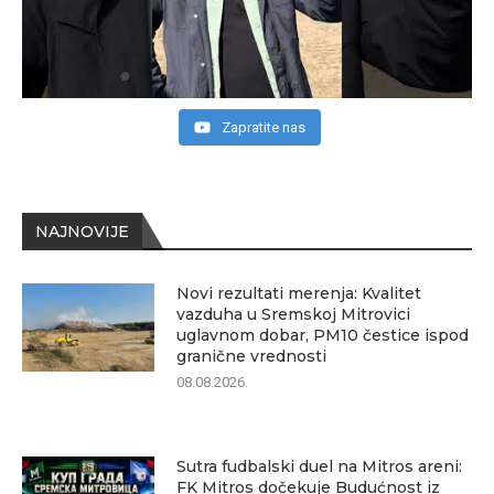
Zapratite nas
NAJNOVIJE
Novi rezultati merenja: Kvalitet
vazduha u Sremskoj Mitrovici
uglavnom dobar, PM10 čestice ispod
granične vrednosti
08.08.2026.
Sutra fudbalski duel na Mitros areni:
FK Mitros dočekuje Budućnost iz