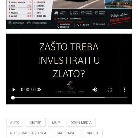
AUTO
CISTEP
MUP
OZON MEDIA
REGISTRACIJA VOZILA
SAOBRAĆAJ
SRBIJA