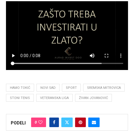
HAMO TOKIĆ
NOVI SAD
SPORT
SREMSKA MITROVICA
STONI TENIS
VETERANSKA LIGA
ŽIVAN JOVANOVIĆ
0
PODELI