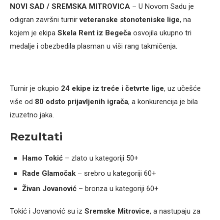
NOVI SAD / SREMSKA MITROVICA
– U Novom Sadu je
odigran završni turnir
veteranske stonoteniske lige
, na
kojem je ekipa
Skela Rent iz Begeča
osvojila ukupno tri
medalje i obezbedila plasman u viši rang takmičenja.
Turnir je okupio
24 ekipe iz treće i četvrte lige
, uz učešće
više od
80 odsto prijavljenih igrača
, a konkurencija je bila
izuzetno jaka.
Rezultati
Hamo Tokić
– zlato u kategoriji 50+
Rade Glamočak
– srebro u kategoriji 60+
Živan Jovanović
– bronza u kategoriji 60+
Tokić i Jovanović su iz
Sremske Mitrovice
, a nastupaju za