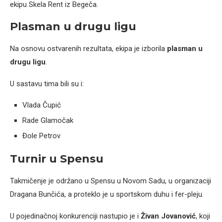
ekipu Skela Rent iz Begeča.
Plasman u drugu ligu
Na osnovu ostvarenih rezultata, ekipa je izborila
plasman u
drugu ligu
.
U sastavu tima bili su i:
Vlada Čupić
Rade Glamočak
Đole Petrov
Turnir u Spensu
Takmičenje je održano u Spensu u Novom Sadu, u organizaciji
Dragana Bunčića, a proteklo je u sportskom duhu i fer-pleju.
U pojedinačnoj konkurenciji nastupio je i
Živan Jovanović
, koji