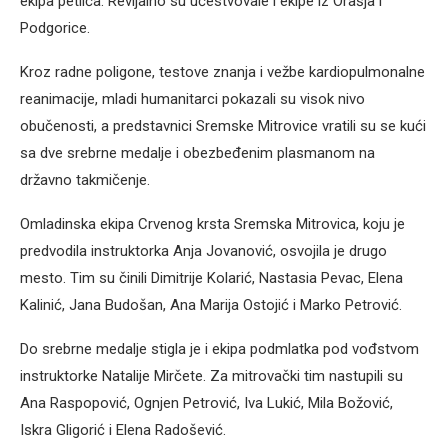
ekipa petlića. Revijalno su učestvovale i ekipe iz Orašja i
Podgorice.
Kroz radne poligone, testove znanja i vežbe kardiopulmonalne
reanimacije, mladi humanitarci pokazali su visok nivo
obučenosti, a predstavnici Sremske Mitrovice vratili su se kući
sa dve srebrne medalje i obezbeđenim plasmanom na
državno takmičenje.
Omladinska ekipa Crvenog krsta Sremska Mitrovica, koju je
predvodila instruktorka Anja Jovanović, osvojila je drugo
mesto. Tim su činili Dimitrije Kolarić, Nastasia Pevac, Elena
Kalinić, Jana Budošan, Ana Marija Ostojić i Marko Petrović.
Do srebrne medalje stigla je i ekipa podmlatka pod vođstvom
instruktorke Natalije Mirčete. Za mitrovački tim nastupili su
Ana Raspopović, Ognjen Petrović, Iva Lukić, Mila Božović,
Iskra Gligorić i Elena Radošević.