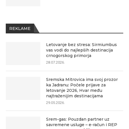
REKLAME
Letovanje bez stresa: Sirmiumbus
vas vodi do najlepših destinacija
crnogorskog primorja
28.07.2026.
Sremska Mitrovica ima svoj prozor
ka Jadranu: Počele prijave za
letovanje 2026, Hvar među
najtraženijim destinacijama
29.05.2026.
Srem-gas: Pouzdan partner uz
savremene usluge – e-račun i REP