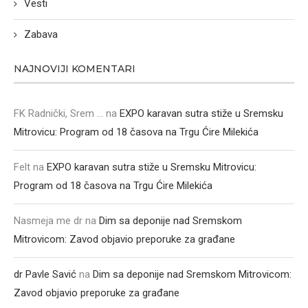
Vesti
Zabava
NAJNOVIJI KOMENTARI
FK Radnički, Srem ...
na
EXPO karavan sutra stiže u Sremsku
Mitrovicu: Program od 18 časova na Trgu Ćire Milekića
Felt
na
EXPO karavan sutra stiže u Sremsku Mitrovicu:
Program od 18 časova na Trgu Ćire Milekića
Nasmeja me dr
na
Dim sa deponije nad Sremskom
Mitrovicom: Zavod objavio preporuke za građane
dr Pavle Savić
na
Dim sa deponije nad Sremskom Mitrovicom:
Zavod objavio preporuke za građane