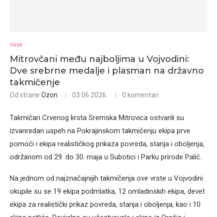
Vesti
Mitrovčani među najboljima u Vojvodini:
Dve srebrne medalje i plasman na državno
takmičenje
Od strane
Ozon
03.06.2026.
0 komentari
Takmičari Crvenog krsta Sremska Mitrovica ostvarili su
izvanredan uspeh na Pokrajinskom takmičenju ekipa prve
pomoći i ekipa realističkog prikaza povreda, stanja i oboljenja,
održanom od 29. do 30. maja u Subotici i Parku prirode Palić.
Na jednom od najznačajnijih takmičenja ove vrste u Vojvodini
okupile su se 19 ekipa podmlatka, 12 omladinskih ekipa, devet
ekipa za realistički prikaz povreda, stanja i oboljenja, kao i 10