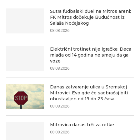
Sutra fudbalski duel na Mitros areni:
FK Mitros dočekuje Budućnost iz
Salaša Noćajskog
08.08.2026.
Električni trotinet nije igračka: Deca
mlađa od 14 godina ne smeju da ga
voze
08.08.2026.
Danas zatvaranje ulica u Sremskoj
Mitrovici: Evo gde će saobraćaj biti
obustavljen od 19 do 23 časa
08.08.2026.
Mitrovica danas trči za retke
08.08.2026.