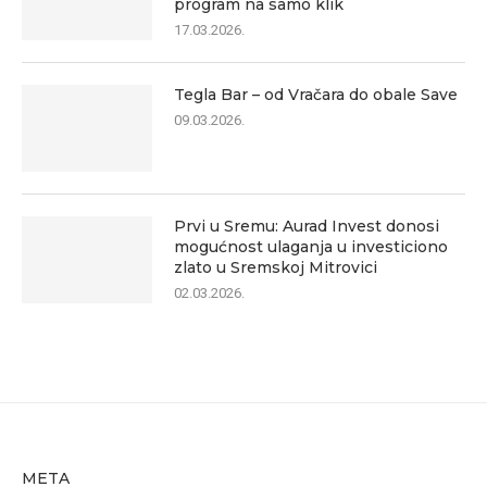
program na samo klik
17.03.2026.
Tegla Bar – od Vračara do obale Save
09.03.2026.
Prvi u Sremu: Aurad Invest donosi
mogućnost ulaganja u investiciono
zlato u Sremskoj Mitrovici
02.03.2026.
META