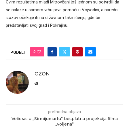
Ovim rezultatima mladi Mitrovčani još jednom su potvrdili da
se nalaze u samom vrhu prve pomoći u Vojvodini, a naredni
izazov očekuje ih na državnom takmičenju, gde će
predstavljati svoj grad i Pokrajinu.
0
PODELI
OZON
prethodna objava
Večeras u „Sirmijumartu“ besplatna projekcija filma
„Voljena“