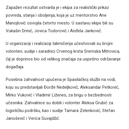
Zapažen rezultat ostvarila je i ekipa za realistički prikaz
povreda, stanja i oboljenja, koja je uz mentorstvo Ane
Manojlović osvojila četvrto mesto. U sastavu ekipe bili su
Vukašin Drinić, Jovica Todorović i Anđela Janković.
U organizaciji i realizaciji takmičenja učestvovali su brojni
volonteri, sudije i saradnici Crvenog krsta Sremska Mitrovica,
čiji je doprinos bio od velikog značaja za uspešno održavanje
događaja.
Posebna zahvalnost upućena je Spasilačkoj službi na vodi,
koju su predstavljali Đorđe Nedeljković, Aleksandar Petković,
Mirko Vuković i Vladimir Liženes, za brigu o bezbednosti
učesnika. Zahvalnice su dobili i volonter Aleksa Grubić za
logističku podršku, kao i sudije Tamara Zelenković, Stefan
Janošević i Verica Suvajdžić.