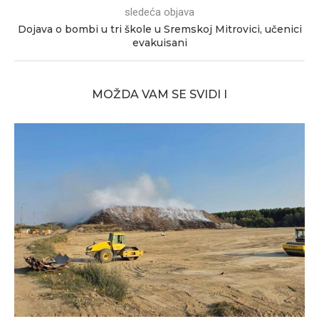
sledeća objava
Dojava o bombi u tri škole u Sremskoj Mitrovici, učenici
evakuisani
MOŽDA VAM SE SVIDI I