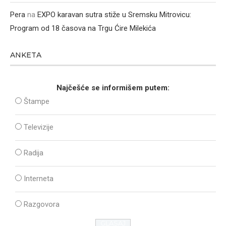
Pera
na
EXPO karavan sutra stiže u Sremsku Mitrovicu:
Program od 18 časova na Trgu Ćire Milekića
ANKETA
Najčešće se informišem putem:
Štampe
Televizije
Radija
Interneta
Razgovora