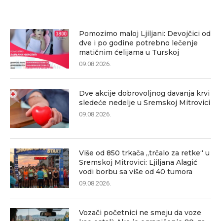
Pomozimo maloj Ljiljani: Devojčici od
dve i po godine potrebno lečenje
matičnim ćelijama u Turskoj
09.08.2026.
Dve akcije dobrovoljnog davanja krvi
sledeće nedelje u Sremskoj Mitrovici
09.08.2026.
Više od 850 trkača „trčalo za retke“ u
Sremskoj Mitrovici: Ljiljana Alagić
vodi borbu sa više od 40 tumora
09.08.2026.
Vozači početnici ne smeju da voze