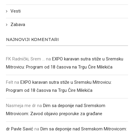
Vesti
Zabava
NAJNOVIJI KOMENTARI
FK Radnički, Srem ...
na
EXPO karavan sutra stiže u Sremsku
Mitrovicu: Program od 18 časova na Trgu Ćire Milekića
Felt
na
EXPO karavan sutra stiže u Sremsku Mitrovicu:
Program od 18 časova na Trgu Ćire Milekića
Nasmeja me dr
na
Dim sa deponije nad Sremskom
Mitrovicom: Zavod objavio preporuke za građane
dr Pavle Savić
na
Dim sa deponije nad Sremskom Mitrovicom: