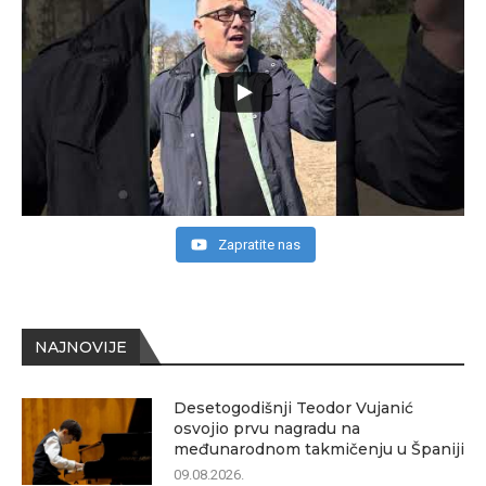
Zapratite nas
NAJNOVIJE
Desetogodišnji Teodor Vujanić
osvojio prvu nagradu na
međunarodnom takmičenju u Španiji
09.08.2026.