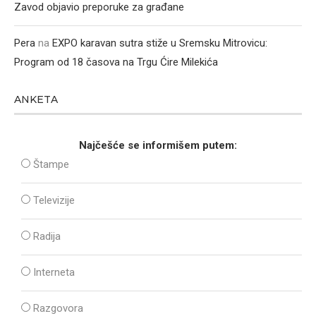
Zavod objavio preporuke za građane
Pera
na
EXPO karavan sutra stiže u Sremsku Mitrovicu:
Program od 18 časova na Trgu Ćire Milekića
ANKETA
Najčešće se informišem putem:
Štampe
Televizije
Radija
Interneta
Razgovora