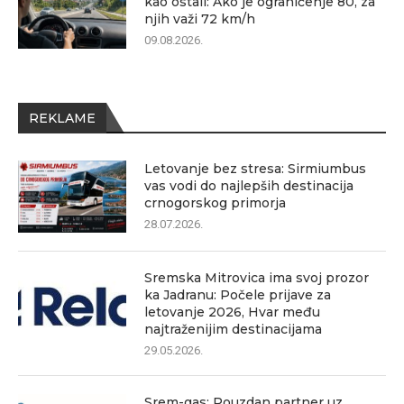
kao ostali: Ako je ograničenje 80, za
njih važi 72 km/h
09.08.2026.
REKLAME
Letovanje bez stresa: Sirmiumbus
vas vodi do najlepših destinacija
crnogorskog primorja
28.07.2026.
Sremska Mitrovica ima svoj prozor
ka Jadranu: Počele prijave za
letovanje 2026, Hvar među
najtraženijim destinacijama
29.05.2026.
Srem-gas: Pouzdan partner uz