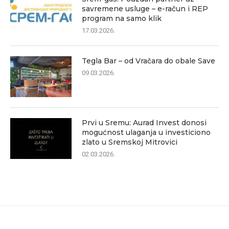
savremene usluge – e-račun i REP
program na samo klik
17.03.2026.
Tegla Bar – od Vračara do obale Save
09.03.2026.
Prvi u Sremu: Aurad Invest donosi
mogućnost ulaganja u investiciono
zlato u Sremskoj Mitrovici
02.03.2026.