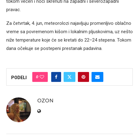
tokom večeri i noći skrenuti na zapadni i severozapadni
pravac.
Za četvrtak, 4. jun, meteorolozi najavljuju promenljivo oblačno
vreme sa povremenom kišom i lokalnim pljuskovima, uz nešto
niže temperature koje će se kretati do 22–24 stepena. Tokom
dana očekuje se postepeni prestanak padavina.
0
PODELI
OZON