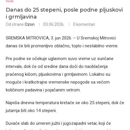
Vesti
Danas do 25 stepeni, posle podne pljuskovi
i grmljavina
Od strane
Ozon
03.06.2026.
0 komentari
SREMSKA MITROVICA, 3. jun 2026. – U Sremskoj Mitrovici
danas će biti promenljivo oblačno, toplo i nestabilno vreme.
Pre podne se očekuje uglavnom suvo vreme uz sunčane
intervale, dok će od sredine dana doći do naoblačenja
praćenog kišom, pljuskovima i grmljavinom. Lokalno su
moguće i kratkotrajne vremenske nepogode sa većom
količinom padavina i pojačanim vetrom.
Najviša dnevna temperatura kretaće se oko 25 stepeni, dok će
jutarnja biti oko 14 stepeni.
Duvaće slab do umeren južni i jugozapadni vetar, koji će