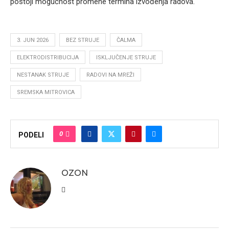
postoji mogućnost promene termina izvođenja radova.
3. JUN 2026
BEZ STRUJE
ČALMA
ELEKTRODISTRIBUCIJA
ISKLJUČENJE STRUJE
NESTANAK STRUJE
RADOVI NA MREŽI
SREMSKA MITROVICA
0
PODELI
OZON