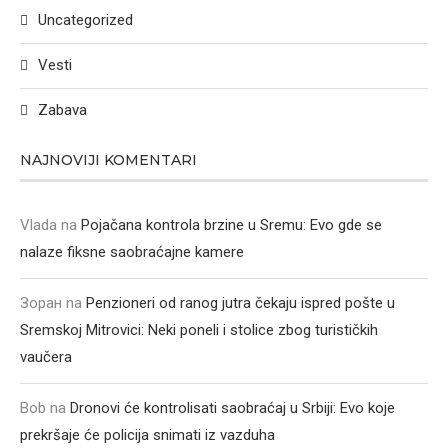
Uncategorized
Vesti
Zabava
NAJNOVIJI KOMENTARI
Vlada
na
Pojačana kontrola brzine u Sremu: Evo gde se
nalaze fiksne saobraćajne kamere
Зоран
na
Penzioneri od ranog jutra čekaju ispred pošte u
Sremskoj Mitrovici: Neki poneli i stolice zbog turističkih
vaučera
Bob
na
Dronovi će kontrolisati saobraćaj u Srbiji: Evo koje
prekršaje će policija snimati iz vazduha