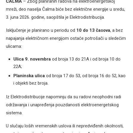
ČALMA
– Zbog planiranih radova na elektroenergetskoj
mreži, deo naselja Čalma biće bez električne energije u sredu,
3. juna 2026. godine, saopštila je Elektrodistribucija.
Isključenje je planirano u periodu od
10 do 13 časova
, a bez
napajanja električnom energijom ostaće potrošači u sledećim
ulicama:
Ulica 9. novembra
od broja 13 do 21A i od broja 10 do
22A;
Planinska ulica
od broja 17 do 53, od broja 16 do 52, kao
i objekti bez broja.
Iz Elektrodistribucije napominju da su radovi neophodni radi
održavanja i unapređenja pouzdanosti elektroenergetskog
sistema.
U slučaju loših vremenskih uslova ili nepredviđenih okolnosti,