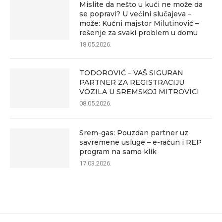
Mislite da nešto u kući ne može da
se popravi? U većini slučajeva –
može: Kućni majstor Milutinović –
rešenje za svaki problem u domu
18.05.2026.
TODOROVIĆ – VAŠ SIGURAN
PARTNER ZA REGISTRACIJU
VOZILA U SREMSKOJ MITROVICI
08.05.2026.
Srem-gas: Pouzdan partner uz
savremene usluge – e-račun i REP
program na samo klik
17.03.2026.