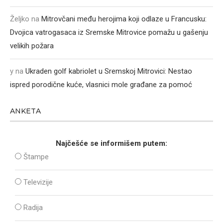
Željko
na
Mitrovčani među herojima koji odlaze u Francusku:
Dvojica vatrogasaca iz Sremske Mitrovice pomažu u gašenju
velikih požara
y
na
Ukraden golf kabriolet u Sremskoj Mitrovici: Nestao
ispred porodične kuće, vlasnici mole građane za pomoć
ANKETA
Najčešće se informišem putem:
Štampe
Televizije
Radija