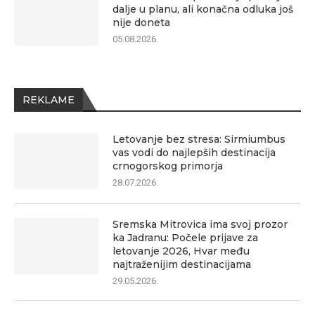
dalje u planu, ali konačna odluka još
nije doneta
05.08.2026.
REKLAME
Letovanje bez stresa: Sirmiumbus
vas vodi do najlepših destinacija
crnogorskog primorja
28.07.2026.
Sremska Mitrovica ima svoj prozor
ka Jadranu: Počele prijave za
letovanje 2026, Hvar među
najtraženijim destinacijama
29.05.2026.