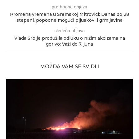
prethodna objava
Promena vremena u Sremskoj Mitrovici: Danas do 28
stepeni, popodne mogući pljuskovi i grmljavina
sledeća objava
Vlada Srbije produžila odluku o nižim akcizama na
gorivo: Važi do 7. juna
MOŽDA VAM SE SVIDI I