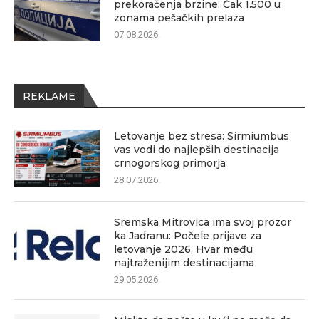
prekoračenja brzine: Čak 1.500 u
zonama pešačkih prelaza
07.08.2026.
REKLAME
Letovanje bez stresa: Sirmiumbus
vas vodi do najlepših destinacija
crnogorskog primorja
28.07.2026.
Sremska Mitrovica ima svoj prozor
ka Jadranu: Počele prijave za
letovanje 2026, Hvar među
najtraženijim destinacijama
29.05.2026.