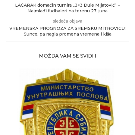
LAĆARAK domaćin turnira „3×3 Dule Mijatović“ –
Najmlađi fudbaleri na terenu 27. juna
sledeća objava
VREMENSKA PROGNOZA ZA SREMSKU MITROVICU:
Sunce, pa nagla promena vremena i kiša
MOŽDA VAM SE SVIDI I