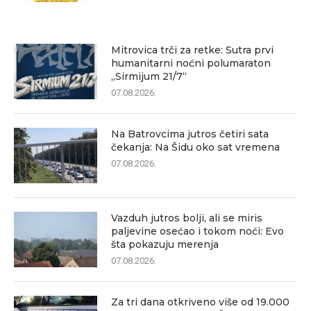
Mitrovica trči za retke: Sutra prvi
humanitarni noćni polumaraton
„Sirmijum 21/7“
07.08.2026.
Na Batrovcima jutros četiri sata
čekanja: Na Šidu oko sat vremena
07.08.2026.
Vazduh jutros bolji, ali se miris
paljevine osećao i tokom noći: Evo
šta pokazuju merenja
07.08.2026.
Za tri dana otkriveno više od 19.000