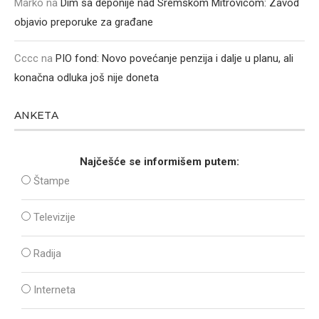
Marko
na
Dim sa deponije nad Sremskom Mitrovicom: Zavod
objavio preporuke za građane
Cccc
na
PIO fond: Novo povećanje penzija i dalje u planu, ali
konačna odluka još nije doneta
ANKETA
Najčešće se informišem putem:
Štampe
Televizije
Radija
Interneta