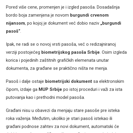
Pored više cene, promenjen je i izgled pasoša. Dosadašnja
bordo boja zamenjena je novom
burgundi crvenom
nijansom
, po kojoj je dokument već dobio naziv
„burgundi
pasoš“
.
Ipak, ne radi se o novoj vrsti pasoša, već o redizajniranoj
verziji postojećeg
biometrijskog pasoša Srbije
. Osim izgleda
korica i pojedinih zaštitnih grafičkih elemenata unutar
dokumenta, za građane se praktično ništa ne menja.
Pasoš i dalje ostaje
biometrijski dokument
sa elektronskim
čipom, izdaje ga
MUP Srbije
po istoj proceduri i važi za ista
putovanja kao i prethodni model pasoša.
Građani nisu u obavezi da menjaju stare pasoše pre isteka
roka važenja. Međutim, ukoliko je stari pasoš istekao ili
građani podnose zahtev za novi dokument, automatski će