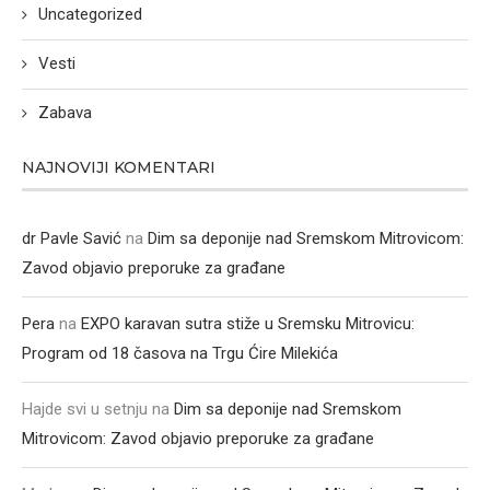
Uncategorized
Vesti
Zabava
NAJNOVIJI KOMENTARI
dr Pavle Savić
na
Dim sa deponije nad Sremskom Mitrovicom:
Zavod objavio preporuke za građane
Pera
na
EXPO karavan sutra stiže u Sremsku Mitrovicu:
Program od 18 časova na Trgu Ćire Milekića
Hajde svi u setnju
na
Dim sa deponije nad Sremskom
Mitrovicom: Zavod objavio preporuke za građane