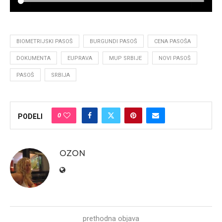
BIOMETRIJSKI PASOŠ
BURGUNDI PASOŠ
CENA PASOŠA
DOKUMENTA
EUPRAVA
MUP SRBIJE
NOVI PASOŠ
PASOŠ
SRBIJA
0
PODELI
OZON
prethodna objava