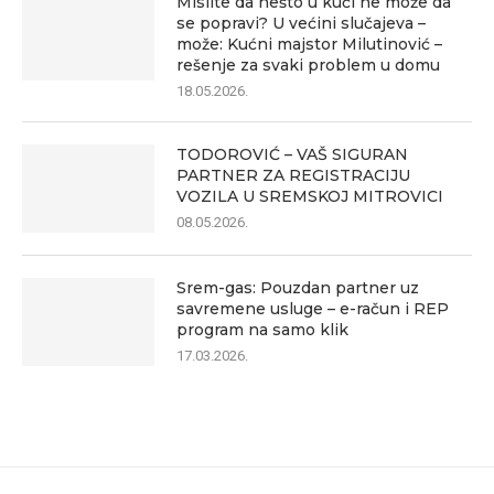
Mislite da nešto u kući ne može da
se popravi? U većini slučajeva –
može: Kućni majstor Milutinović –
rešenje za svaki problem u domu
18.05.2026.
TODOROVIĆ – VAŠ SIGURAN
PARTNER ZA REGISTRACIJU
VOZILA U SREMSKOJ MITROVICI
08.05.2026.
Srem-gas: Pouzdan partner uz
savremene usluge – e-račun i REP
program na samo klik
17.03.2026.