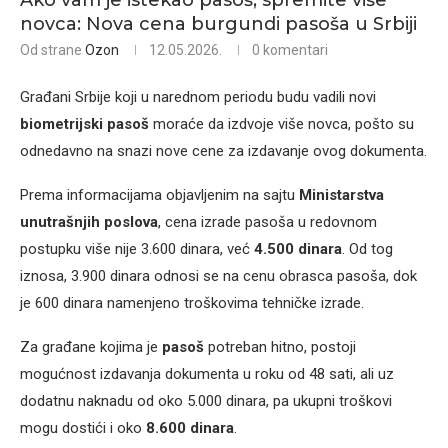
Ako vam je istekao pasoš, spremite više
novca: Nova cena burgundi pasoša u Srbiji
Od strane
Ozon
12.05.2026.
0 komentari
Građani Srbije koji u narednom periodu budu vadili novi
biometrijski pasoš
moraće da izdvoje više novca, pošto su
odnedavno na snazi nove cene za izdavanje ovog dokumenta.
Prema informacijama objavljenim na sajtu
Ministarstva
unutrašnjih poslova
, cena izrade pasoša u redovnom
postupku više nije 3.600 dinara, već
4.500 dinara
. Od tog
iznosa, 3.900 dinara odnosi se na cenu obrasca pasoša, dok
je 600 dinara namenjeno troškovima tehničke izrade.
Za građane kojima je
pasoš
potreban hitno, postoji
mogućnost izdavanja dokumenta u roku od 48 sati, ali uz
dodatnu naknadu od oko 5.000 dinara, pa ukupni troškovi
mogu dostići i oko
8.600 dinara
.