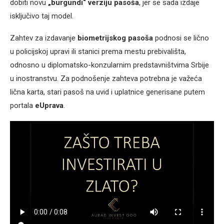
dobiti novu
„burgundi“ verziju pasoša
, jer se sada izdaje
isključivo taj model.
Zahtev za izdavanje
biometrijskog pasoša
podnosi se lično
u policijskoj upravi ili stanici prema mestu prebivališta,
odnosno u diplomatsko-konzularnim predstavništvima Srbije
u inostranstvu. Za podnošenje zahteva potrebna je važeća
lična karta, stari pasoš na uvid i uplatnice generisane putem
portala
eUprava
.