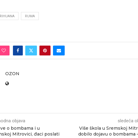
RIHUANA
RUMA
OZON
hodna objava
sledeća o
ve o bombama i u
Više škola u Sremskoj Mitr
skoj Mitrovici, đaci poslati
dobilo dojavu o bombama 