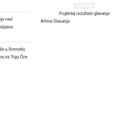
Pogledaj rezultate glasanja
ije nad
Arhiva Glasanja
objavio
iže u Sremsku
va na Trgu Ćire