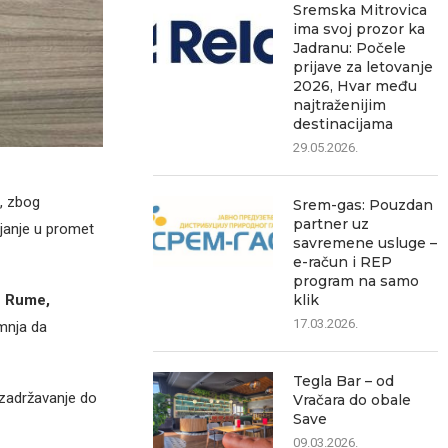
Sremska Mitrovica
ima svoj prozor ka
Jadranu: Počele
prijave za letovanje
2026, Hvar među
najtraženijim
destinacijama
29.05.2026.
), zbog
Srem-gas: Pouzdan
partner uz
ljanje u promet
savremene usluge –
e-račun i REP
program na samo
klik
u Rume,
17.03.2026.
umnja da
Tegla Bar – od
 zadržavanje do
Vračara do obale
Save
09.03.2026.