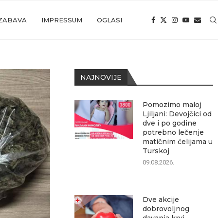
ZABAVA
IMPRESSUM
OGLASI
NAJNOVIJE
Pomozimo maloj
Ljiljani: Devojčici od
dve i po godine
potrebno lečenje
matičnim ćelijama u
Turskoj
09.08.2026.
Dve akcije
dobrovoljnog