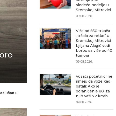
davanja krvi
sledeće nedelje u
Sremskoj Mitrovici
09.08.2026.
Više od 850 trkača
„trčalo za retke“ u
Sremskoj Mitrovici:
Ljiljana Alagić vodi
borbu sa više od 40
koro
tumora
09.08.2026.
Vozači početnici ne
smeju da voze kao
ostali: Ako je
ograničenje 80, za
saslušan u
njih važi 72 km/h
09.08.2026.