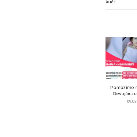
kući!
Pomozimo mal
Devojčici od
09.08