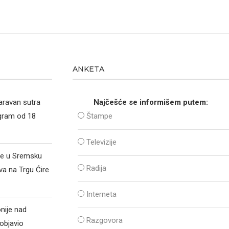
ANKETA
aravan sutra
Najčešće se informišem putem:
ogram od 18
Štampe
Televizije
že u Sremsku
Radija
va na Trgu Ćire
Interneta
nije nad
Razgovora
objavio