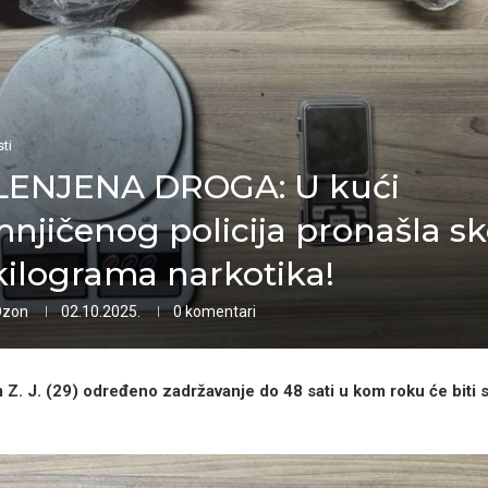
ti
ENJENA DROGA: U kući
njičenog policija pronašla s
kilograma narkotika!
Ozon
02.10.2025.
0 komentari
. J. (29) određeno zadržavanje do 48 sati u kom roku će biti 