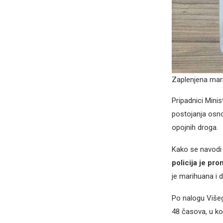
Zaplenjena mar
Pripadnici Minis
postojanja osno
opojnih droga.
Kako se navodi 
policija je pro
je marihuana i d
Po nalogu Višeg
48 časova, u kom