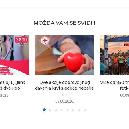
MOŽDA VAM SE SVIDI I
oj Ljiljani:
Dve akcije dobrovoljnog
Više od 850 tr
 dve i po...
davanja krvi sledeće nedelje
retke
u...
.2026.
09.08
09.08.2026.