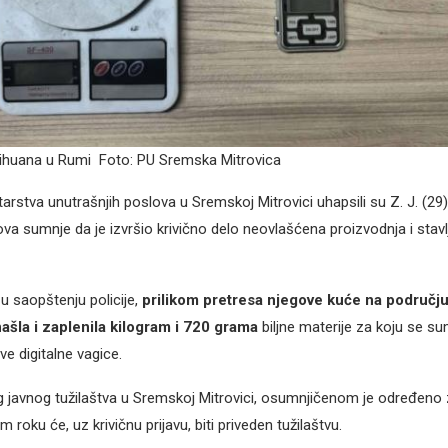
ihuana u Rumi Foto: PU Sremska Mitrovica
tarstva unutrašnjih poslova u Sremskoj Mitrovici uhapsili su Z. J. (29
va sumnje da je izvršio krivično delo neovlašćena proizvodnja i stav
u saopštenju policije,
prilikom pretresa njegove kuće na područj
našla i zaplenila kilogram i 720 grama
biljne materije za koju se s
ve digitalne vagice.
 javnog tužilaštva u Sremskoj Mitrovici, osumnjičenom je određeno
 roku će, uz krivičnu prijavu, biti priveden tužilaštvu.