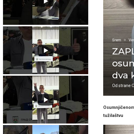
Srem
Ves
ZAPL
osum
dva 
Od strane
Osumnjičenom Z
tužilaštvu