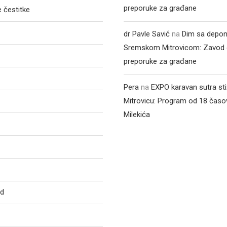
preporuke za građane
 čestitke
dr Pavle Savić
na
Dim sa depon
Sremskom Mitrovicom: Zavod 
preporuke za građane
Pera
na
EXPO karavan sutra st
Mitrovicu: Program od 18 časo
Milekića
ed