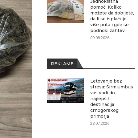
Jednokratna
pomoć: Koliko
možete da dobijete,
da li se isplaćuje
više puta i gde se
podnosi zahtev
09.08.2026.
REKLAME
Letovanje bez
stresa: Sirmiumbus
vas vodi do
najlepših
destinacija
crnogorskog
primorja
28.07.2026.