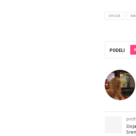
DROGA
MA
0
PODELI
pret
Doja
Srem