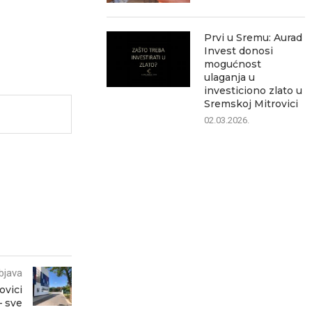
Prvi u Sremu: Aurad
Invest donosi
mogućnost
ulaganja u
investiciono zlato u
Sremskoj Mitrovici
02.03.2026.
bjava
ovici
– sve