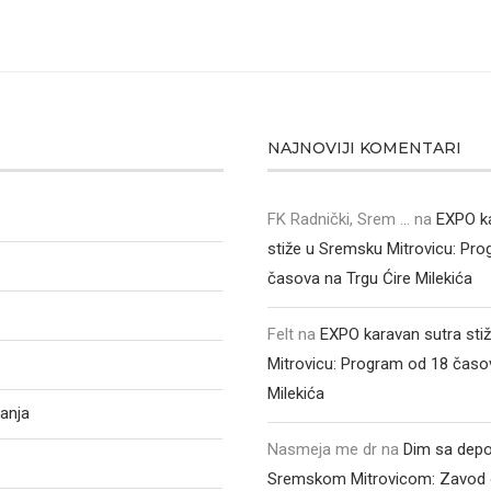
NAJNOVIJI KOMENTARI
FK Radnički, Srem ...
na
EXPO k
stiže u Sremsku Mitrovicu: Pr
časova na Trgu Ćire Milekića
Felt
na
EXPO karavan sutra sti
Mitrovicu: Program od 18 časo
Milekića
anja
Nasmeja me dr
na
Dim sa depo
Sremskom Mitrovicom: Zavod 