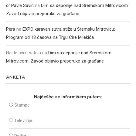
dr Pavle Savić
na
Dim sa deponije nad Sremskom Mitrovicom:
Zavod objavio preporuke za građane
Pera
na
EXPO karavan sutra stiže u Sremsku Mitrovicu:
Program od 18 časova na Trgu Ćire Milekića
Hajde svi u setnju
na
Dim sa deponije nad Sremskom
Mitrovicom: Zavod objavio preporuke za građane
ANKETA
Najčešće se informišem putem:
Štampe
Televizije