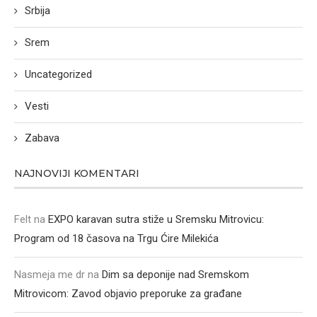
Srbija
Srem
Uncategorized
Vesti
Zabava
NAJNOVIJI KOMENTARI
Felt
na
EXPO karavan sutra stiže u Sremsku Mitrovicu:
Program od 18 časova na Trgu Ćire Milekića
Nasmeja me dr
na
Dim sa deponije nad Sremskom
Mitrovicom: Zavod objavio preporuke za građane