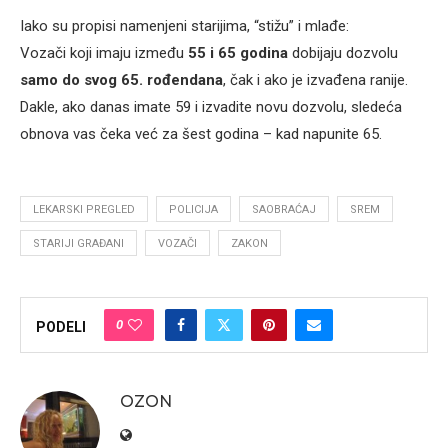
Iako su propisi namenjeni starijima, “stižu” i mlađe:
Vozači koji imaju između
55 i 65 godina
dobijaju dozvolu
samo do svog 65. rođendana
, čak i ako je izvađena ranije.
Dakle, ako danas imate 59 i izvadite novu dozvolu, sledeća
obnova vas čeka već za šest godina – kad napunite 65.
LEKARSKI PREGLED
POLICIJA
SAOBRAĆAJ
SREM
STARIJI GRAĐANI
VOZAČI
ZAKON
0
PODELI
OZON