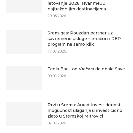
letovanje 2026, Hvar među
najtraženijim destinacijama
29.05.2026.
Srem-gas: Pouzdan partner uz
savremene usluge – e-račun i REP
program na samo klik
17.03.2026.
Tegla Bar – od Vračara do obale Save
09.03.2026.
Prvi u Sremu: Aurad Invest donosi
mogućnost ulaganja u investiciono
zlato u Sremskoj Mitrovici
02.03.2026.