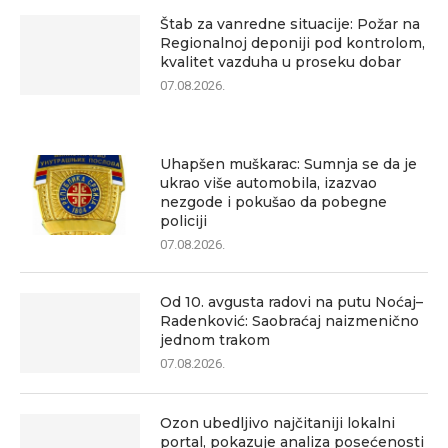
Štab za vanredne situacije: Požar na
Regionalnoj deponiji pod kontrolom,
kvalitet vazduha u proseku dobar
07.08.2026.
Uhapšen muškarac: Sumnja se da je
ukrao više automobila, izazvao
nezgode i pokušao da pobegne
policiji
07.08.2026.
Od 10. avgusta radovi na putu Noćaj–
Radenković: Saobraćaj naizmenično
jednom trakom
07.08.2026.
Ozon ubedljivo najčitaniji lokalni
portal, pokazuje analiza posećenosti