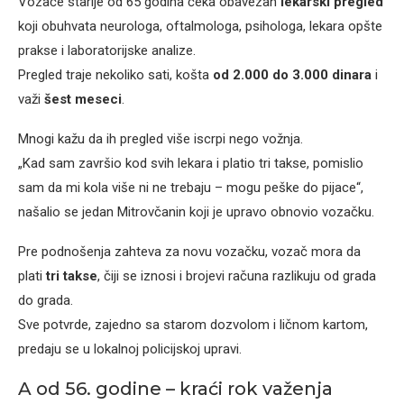
Vozače starije od 65 godina čeka obavezan
lekarski pregled
koji obuhvata neurologa, oftalmologa, psihologa, lekara opšte
prakse i laboratorijske analize.
Pregled traje nekoliko sati, košta
od 2.000 do 3.000 dinara
i
važi
šest meseci
.
Mnogi kažu da ih pregled više iscrpi nego vožnja.
„Kad sam završio kod svih lekara i platio tri takse, pomislio
sam da mi kola više ni ne trebaju – mogu peške do pijace“,
našalio se jedan Mitrovčanin koji je upravo obnovio vozačku.
Pre podnošenja zahteva za novu vozačku, vozač mora da
plati
tri takse
, čiji se iznosi i brojevi računa razlikuju od grada
do grada.
Sve potvrde, zajedno sa starom dozvolom i ličnom kartom,
predaju se u lokalnoj policijskoj upravi.
A od 56. godine – kraći rok važenja