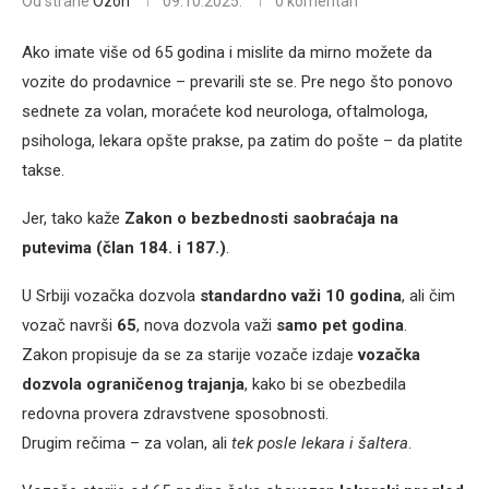
Od strane
Ozon
09.10.2025.
0 komentari
Ako imate više od 65 godina i mislite da mirno možete da
vozite do prodavnice – prevarili ste se. Pre nego što ponovo
sednete za volan, moraćete kod neurologa, oftalmologa,
psihologa, lekara opšte prakse, pa zatim do pošte – da platite
takse.
Jer, tako kaže
Zakon o bezbednosti saobraćaja na
putevima (član 184. i 187.)
.
U Srbiji vozačka dozvola
standardno važi 10 godina
, ali čim
vozač navrši
65
, nova dozvola važi
samo pet godina
.
Zakon propisuje da se za starije vozače izdaje
vozačka
dozvola ograničenog trajanja
, kako bi se obezbedila
redovna provera zdravstvene sposobnosti.
Drugim rečima – za volan, ali
tek posle lekara i šaltera
.