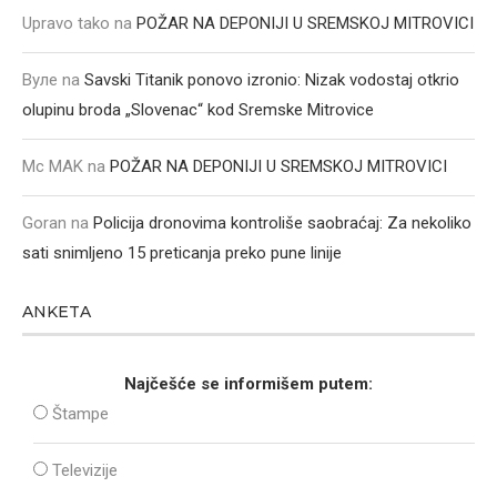
Upravo tako
na
POŽAR NA DEPONIJI U SREMSKOJ MITROVICI
Вуле
na
Savski Titanik ponovo izronio: Nizak vodostaj otkrio
olupinu broda „Slovenac“ kod Sremske Mitrovice
Mc MAK
na
POŽAR NA DEPONIJI U SREMSKOJ MITROVICI
Goran
na
Policija dronovima kontroliše saobraćaj: Za nekoliko
sati snimljeno 15 preticanja preko pune linije
ANKETA
Najčešće se informišem putem:
Štampe
Televizije