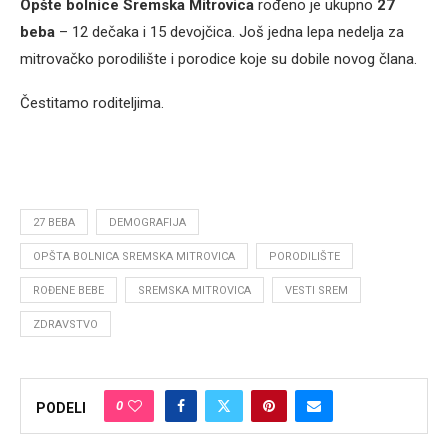
Opšte bolnice Sremska Mitrovica
rođeno je ukupno
27
beba
– 12 dečaka i 15 devojčica. Još jedna lepa nedelja za
mitrovačko porodilište i porodice koje su dobile novog člana.
Čestitamo roditeljima.
27 BEBA
DEMOGRAFIJA
OPŠTA BOLNICA SREMSKA MITROVICA
PORODILIŠTE
ROĐENE BEBE
SREMSKA MITROVICA
VESTI SREM
ZDRAVSTVO
0
PODELI