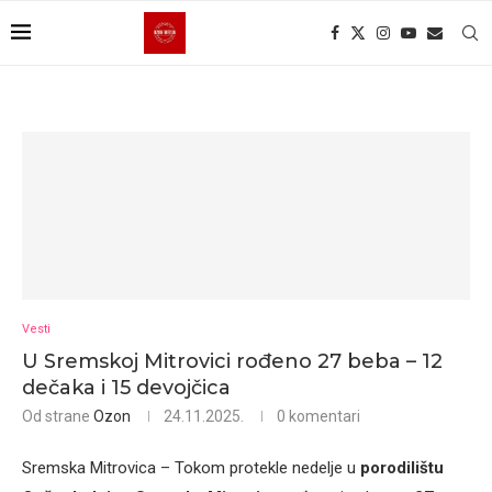
Vesti
U Sremskoj Mitrovici rođeno 27 beba – 12
dečaka i 15 devojčica
Od strane
Ozon
24.11.2025.
0 komentari
Sremska Mitrovica – Tokom protekle nedelje u
porodilištu