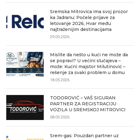
Sremska Mitrovica ima svoj prozor
ka Jadranu: Počele prijave za
letovanje 2026, Hvar među
najtraženijim destinacijama
29.05.2026.
Mislite da nešto u kući ne može da
se popravi? U većini slučajeva –
može: Kućni majstor Milutinović –
rešenje za svaki problem u domu
18.05.2026.
TODOROVIĆ – VAŠ SIGURAN
PARTNER ZA REGISTRACIJU
VOZILA U SREMSKOJ MITROVICI
08.05.2026.
Srem-gas: Pouzdan partner uz