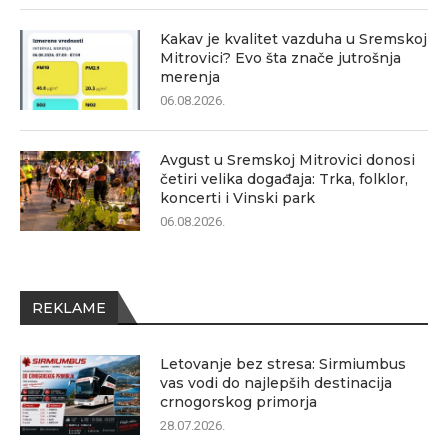
Kakav je kvalitet vazduha u Sremskoj
Mitrovici? Evo šta znače jutrošnja
merenja
06.08.2026.
Avgust u Sremskoj Mitrovici donosi
četiri velika događaja: Trka, folklor,
koncerti i Vinski park
06.08.2026.
REKLAME
Letovanje bez stresa: Sirmiumbus
vas vodi do najlepših destinacija
crnogorskog primorja
28.07.2026.