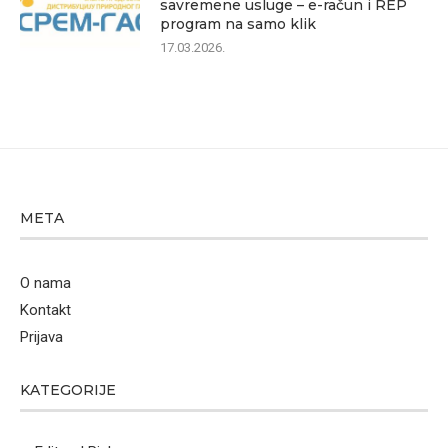
savremene usluge – e-račun i REP
program na samo klik
17.03.2026.
META
O nama
Kontakt
Prijava
KATEGORIJE