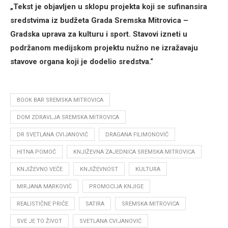
„Tekst je objavljen u sklopu projekta koji se sufinansira
sredstvima iz budžeta Grada Sremska Mitrovica –
Gradska uprava za kulturu i sport. Stavovi izneti u
podržanom medijskom projektu nužno ne izražavaju
stavove organa koji je dodelio sredstva.“
BOOK BAR SREMSKA MITROVICA
DOM ZDRAVLJA SREMSKA MITROVICA
DR SVETLANA CVIJANOVIĆ
DRAGANA FILIMONOVIĆ
HITNA POMOĆ
KNJIŽEVNA ZAJEDNICA SREMSKA MITROVICA
KNJIŽEVNO VEČE
KNJIŽEVNOST
KULTURA
MIRJANA MARKOVIĆ
PROMOCIJA KNJIGE
REALISTIČNE PRIČE
SATIRA
SREMSKA MITROVICA
SVE JE TO ŽIVOT
SVETLANA CVIJANOVIĆ