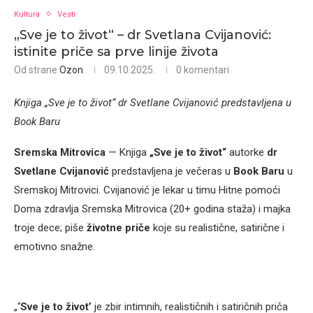
Kultura
Vesti
„Sve je to život“ – dr Svetlana Cvijanović:
istinite priče sa prve linije života
Od strane
Ozon
09.10.2025.
0 komentari
Knjiga „Sve je to život“ dr Svetlane Cvijanović predstavljena u
Book Baru
Sremska Mitrovica
— Knjiga
„Sve je to život“
autorke
dr
Svetlane Cvijanović
predstavljena je večeras u
Book Baru
u
Sremskoj Mitrovici. Cvijanović je lekar u timu Hitne pomoći
Doma zdravlja Sremska Mitrovica (20+ godina staža) i majka
troje dece; piše
životne priče
koje su realistične, satirične i
emotivno snažne.
„
‘Sve je to život’
je zbir intimnih, realističnih i satiričnih priča