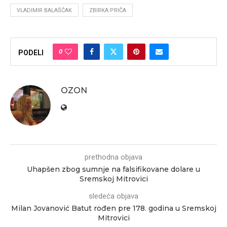
VLADIMIR BALAŠČAK
ZBIRKA PRIČA
0
PODELI
OZON
prethodna objava
Uhapšen zbog sumnje na falsifikovane dolare u
Sremskoj Mitrovici
sledeća objava
Milan Jovanović Batut rođen pre 178. godina u Sremskoj
Mitrovici