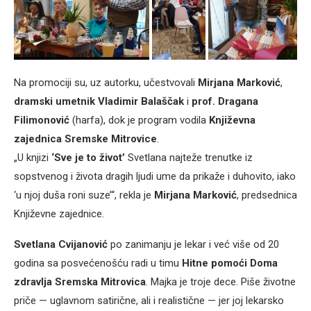
Na promociji su, uz autorku, učestvovali
Mirjana Marković
,
dramski umetnik Vladimir Balaščak
i
prof. Dragana
Filimonović
(harfa), dok je program vodila
Književna
zajednica Sremske Mitrovice
.
„U knjizi
‘Sve je to život’
Svetlana najteže trenutke iz
sopstvenog i života dragih ljudi ume da prikaže i duhovito, iako
‘u njoj duša roni suze’“, rekla je
Mirjana Marković
, predsednica
Književne zajednice.
Svetlana Cvijanović
po zanimanju je lekar i već više od 20
godina sa posvećenošću radi u timu
Hitne pomoći Doma
zdravlja Sremska Mitrovica
. Majka je troje dece. Piše životne
priče — uglavnom satirične, ali i realistične — jer joj lekarsko