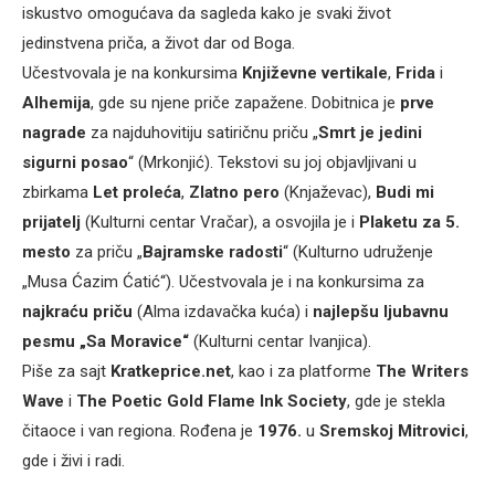
iskustvo omogućava da sagleda kako je svaki život
jedinstvena priča, a život dar od Boga.
Učestvovala je na konkursima
Književne vertikale
,
Frida
i
Alhemija
, gde su njene priče zapažene. Dobitnica je
prve
nagrade
za najduhovitiju satiričnu priču „
Smrt je jedini
sigurni posao
“ (Mrkonjić). Tekstovi su joj objavljivani u
zbirkama
Let proleća
,
Zlatno pero
(Knjaževac),
Budi mi
prijatelj
(Kulturni centar Vračar), a osvojila je i
Plaketu za 5.
mesto
za priču „
Bajramske radosti
“ (Kulturno udruženje
„Musa Ćazim Ćatić“). Učestvovala je i na konkursima za
najkraću priču
(Alma izdavačka kuća) i
najlepšu ljubavnu
pesmu „Sa Moravice“
(Kulturni centar Ivanjica).
Piše za sajt
Kratkeprice.net
, kao i za platforme
The Writers
Wave
i
The Poetic Gold Flame Ink Society
, gde je stekla
čitaoce i van regiona. Rođena je
1976.
u
Sremskoj Mitrovici
,
gde i živi i radi.