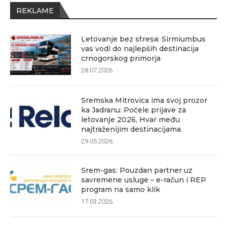
REKLAME
Letovanje bez stresa: Sirmiumbus
vas vodi do najlepših destinacija
crnogorskog primorja
28.07.2026.
Sremska Mitrovica ima svoj prozor
ka Jadranu: Počele prijave za
letovanje 2026, Hvar među
najtraženijim destinacijama
29.05.2026.
Srem-gas: Pouzdan partner uz
savremene usluge – e-račun i REP
program na samo klik
17.03.2026.