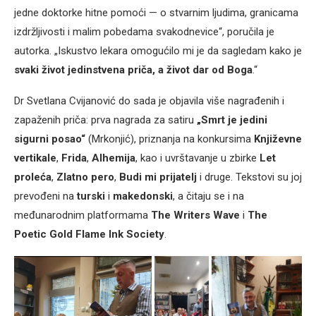
jedne doktorke hitne pomoći — o stvarnim ljudima, granicama
izdržljivosti i malim pobedama svakodnevice“, poručila je
autorka. „Iskustvo lekara omogućilo mi je da sagledam kako je
svaki život jedinstvena priča, a život dar od Boga
.“
Dr Svetlana Cvijanović do sada je objavila više nagrađenih i
zapaženih priča: prva nagrada za satiru
„Smrt je jedini
sigurni posao“
(Mrkonjić), priznanja na konkursima
Književne
vertikale
,
Frida
,
Alhemija
, kao i uvrštavanje u zbirke
Let
proleća
,
Zlatno pero
,
Budi mi prijatelj
i druge. Tekstovi su joj
prevođeni na
turski
i
makedonski
, a čitaju se i na
međunarodnim platformama
The Writers Wave
i
The
Poetic Gold Flame Ink Society
.