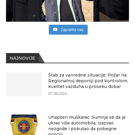
Zapratite nas
NAJNOVIJE
Štab za vanredne situacije: Požar na
Regionalnoj deponiji pod kontrolom,
kvalitet vazduha u proseku dobar
07.08.2026.
Uhapšen muškarac: Sumnja se da je
ukrao više automobila, izazvao
nezgode i pokušao da pobegne
policiji