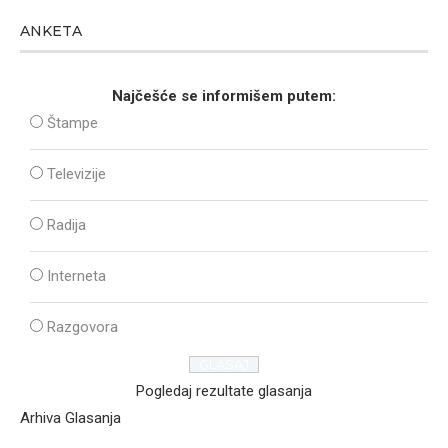
ANKETA
Najčešće se informišem putem:
Štampe
Televizije
Radija
Interneta
Razgovora
Pogledaj rezultate glasanja
Arhiva Glasanja