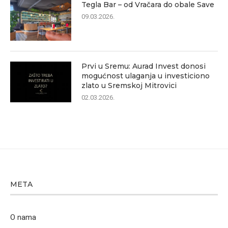
Tegla Bar – od Vračara do obale Save
09.03.2026.
Prvi u Sremu: Aurad Invest donosi
mogućnost ulaganja u investiciono
zlato u Sremskoj Mitrovici
02.03.2026.
META
O nama