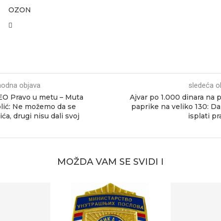
OZON
hodna objava
sledeća o
O Pravo u metu – Muta
Ajvar po 1.000 dinara na pi
lić: Ne možemo da se
paprike na veliko 130: Da 
ća, drugi nisu dali svoj
isplati p
MOŽDA VAM SE SVIDI I