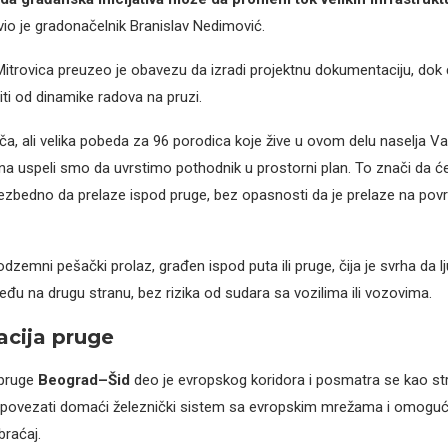
javio je gradonačelnik Branislav Nedimović.
trovica preuzeo je obavezu da izradi projektnu dokumentaciju, dok
siti od dinamike radova na pruzi.
iča, ali velika pobeda za 96 porodica koje žive u ovom delu naselja V
đana uspeli smo da uvrstimo pothodnik u prostorni plan. To znači da će
 bezbedno da prelaze ispod pruge, bez opasnosti da je prelaze na površ
odzemni pešački prolaz, građen ispod puta ili pruge, čija je svrha da 
đu na drugu stranu, bez rizika od sudara sa vozilima ili vozovima.
cija pruge
 pruge
Beograd–Šid
deo je evropskog koridora i posmatra se kao str
će povezati domaći železnički sistem sa evropskim mrežama i omogućiti 
braćaj.