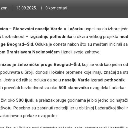
Ozon
13.09.2025.
0 komentari
vica
–
Stanovnici naselja Varde u Laćarku
uspeli su da izbore jedn
ju bezbednost –
izgradnju pothodnika
u okviru velikog projekta
mod
uge Beograd–Šid
. Odluka je doneta nakon što su meštani inicirali s
kom Branislavom Nedimovićem
i izneli svoje zahteve.
nizacije železničke pruge Beograd–Šid
, koji se vodi kao jedan o
h poduhvata u Srbiji, donosi i lokalne promene koje imaju značaj za s
a. Jedna od njih je odluka da se u
naselju Varde
izgradi
pothodnik
–
ot i povećati bezbednost za oko
500 stanovnika
ovog dela Laćarka.
 živi oko
500 ljudi
, a prelazak pruge godinama je bio jedno od najteži
votu. Posebno su zabrinuti roditelji, jer u obližnjoj Laćaračkoj škol
vakodnevno prelaze ovaj potez.