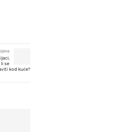
bjava
jaci,
li se
raviti kod kuće?