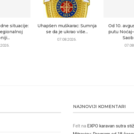
dne situacije:
Uhapšen muškarac: Sumnja
Od 10. avgu
egionalnoj
se da je ukrao više...
putu Noćaj
iji...
Saobr
07.08.2026.
.2026.
07.08
NAJNOVIJI KOMENTARI
Felt
na
EXPO karavan sutra sti
Mitrovicu: Program od 18 časo