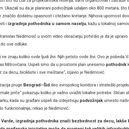
n što su čuli za projektantska rešenja, sami organizovali i zatražili
. Ukazali su da je planirani podvožnjak udaljen oko 800 metara, što 
rije značilo dodatnu opasnost i otežano kretanje. Njihova upornost dov
sti i
izgradnja pothodnika u samom naselju
, kažu u lokalnoj samou
ranislav Nedimović u svom video obraćanju potvrdio je da je upravo in
 do ove odluke.
ci ne znaju koliko ovde ljudi živi. Njih petsto ovde živi. Ovo je pobeda
nas Mitrovčana. Uspeli smo da u prostorni plan unesemo
pothodnik
k
za decu, bicikliste i sve meštane“, izjavio je Nedimović.
zacija pruge
Beograd–Šid
deo evropskog koridora i strateški projeka
male priče“ pokazuju koliko je važno uvažiti lokalne potrebe. Sličan 
ćarku, kada su građani uspeli da izdejstvuju
podvožnjak
umesto nadvož
lo funkcionalnije, rekao je Nedimović.
 Varde, izgradnja pothodnika znači bezbednost za decu, lakše 
 da građanska inicijativa može da promeni tok velikih infrastrukt