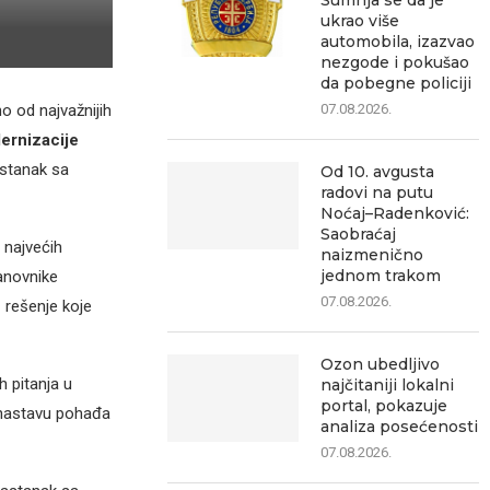
Sumnja se da je
ukrao više
automobila, izazvao
nezgode i pokušao
da pobegne policiji
07.08.2026.
o od najvažnijih
ernizacije
astanak sa
Od 10. avgusta
radovi na putu
Noćaj–Radenković:
Saobraćaj
d najvećih
naizmenično
jednom trakom
tanovnike
07.08.2026.
 rešenje koje
Ozon ubedljivo
h pitanja u
najčitaniji lokalni
portal, pokazuje
i nastavu pohađa
analiza posećenosti
07.08.2026.