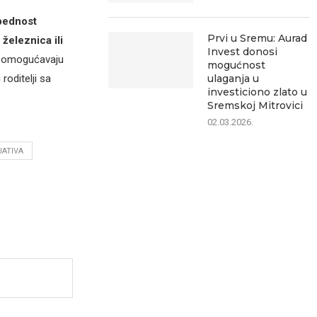
bednost
Prvi u Sremu: Aurad
e
železnica ili
Invest donosi
ci omogućavaju
mogućnost
ulaganja u
roditelji sa
investiciono zlato u
Sremskoj Mitrovici
02.03.2026.
JATIVA