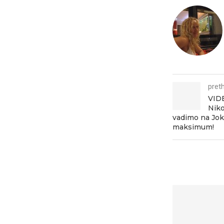
pret
VIDE
Niko
vadimo na Joki
maksimum!