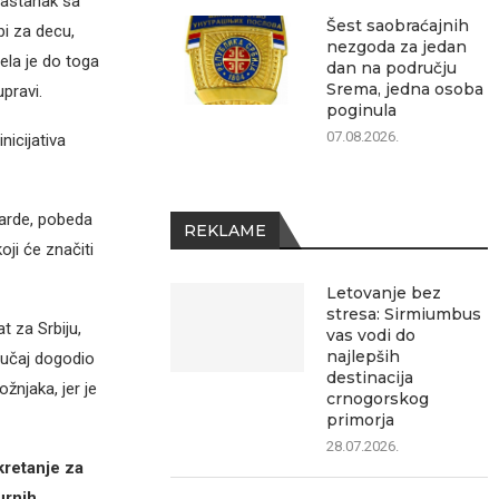
 sastanak sa
Šest saobraćajnih
bi za decu,
nezgoda za jedan
ela je do toga
dan na području
Srema, jedna osoba
pravi.
poginula
07.08.2026.
icijativa
 Varde, pobeda
REKLAME
oji će značiti
Letovanje bez
stresa: Sirmiumbus
t za Srbiju,
vas vodi do
najlepših
slučaj dogodio
destinacija
njaka, jer je
crnogorskog
primorja
28.07.2026.
kretanje za
urnih