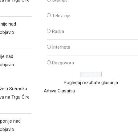
Televizije
nije nad
Radija
objavio
Interneta
ije nad
Razgovora
objavio
Pogledaj rezultate glasanja
iže u Sremsku
Arhiva Glasanja
va na Trgu Ćire
ponije nad
objavio