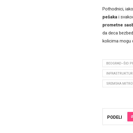
Pothodnici, iak
pešaka
i svako
prometne saob
da deca bezbedno
kolicima mogu d
BEOGRAD–ŠID P
INFRASTRUKTUR
SREMSKA MITRO
0
PODELI