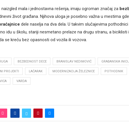
o naizgled mala i jednostavna rešenja, imaju ogroman značaj za
bez
dnevni život građana. Njihova uloga je posebno važna u mestima gd
raćajnice
dele naselja na dva dela. U takvim slučajevima pothodni
 idu u školu, stariji nesmetano prelaze na drugu stranu, a biciklisti i 
a se kreću bez opasnosti od vozila ili vozova.
RUGA
BEZBEDNOST DECE
BRANISLAV NEDIMOVIĆ
GRAĐANSKA INICI
NI PROJEKTI
LAĆARAK
MODERNIZACIJA ŽELEZNICE
POTHODNIK
VICA
VARDA