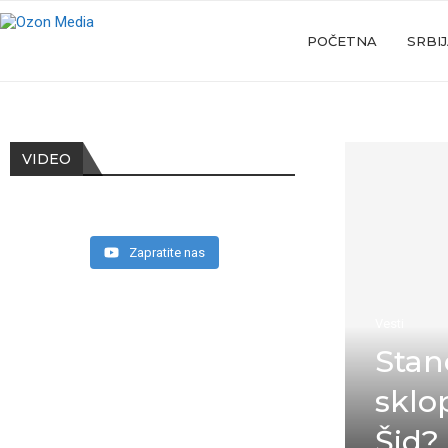
POČETNA
SRBI
VIDEO
Zapratite nas
Vesti
Stan
sklo
Šid?