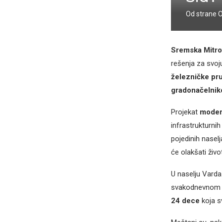
Od strane
Sremska Mitro
rešenja za svo
železničke pr
gradonačelni
Projekat
moder
infrastrukturni
pojedinih naselj
će olakšati živ
U naselju Varda
svakodnevnom ži
24 dece
koja s