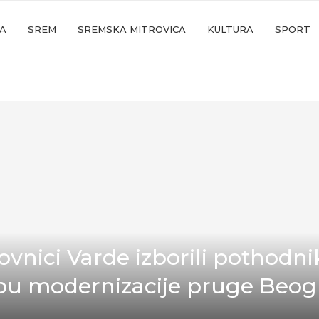
JA
SREM
SREMSKA MITROVICA
KULTURA
SPORT
ovnici Varde izborili pothodni
pu modernizacije pruge Beog