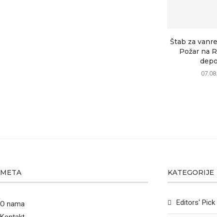
Štab za vanre
Požar na R
depon
07.08
META
KATEGORIJE
Editors' Pick
O nama
Kontakt