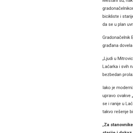
Meštani su, nako
gradonačelnikom
bicikliste i sta
da se u plan uvr
Gradonačelnik B
građana dovela
„Ljudi u Mitrovi
Laćarka i svih 
bezbedan prolaz 
Iako je moderni
upravo ovakve „
se i ranije u La
takvo rešenje bi
„
Za stanovnike
starije i dokaz