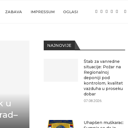
ZABAVA
IMPRESSUM
OGLASI
NAJNOVIJE
Štab za vanredne
situacije: Požar na
Regionalnoj
deponiji pod
kontrolom, kvalitet
vazduha u proseku
dobar
k u
07.08.2026.
rad–
Uhapšen muškarac: