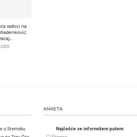
sta radovi na
–Radenković:
aćaj...
.2026.
ANKETA
že u Sremsku
Najčešće se informišem putem:
va na Trgu Ćire
Štampe