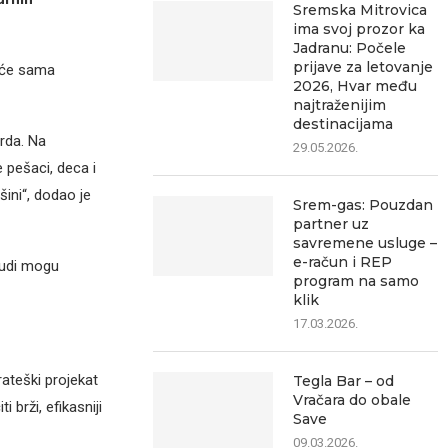
Sremska Mitrovica
ima svoj prozor ka
Jadranu: Počele
prijave za letovanje
 će sama
2026, Hvar među
najtraženijim
destinacijama
arda. Na
29.05.2026.
 pešaci, deca i
ini“, dodao je
Srem-gas: Pouzdan
partner uz
savremene usluge –
e-račun i REP
ljudi mogu
program na samo
klik
17.03.2026.
ateški projekat
Tegla Bar – od
Vračara do obale
brži, efikasniji
Save
09.03.2026.