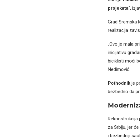
projekata
“, iz
Grad Sremska Mi
realizacija zavi
„Ovo je mala pr
inicijativu gra
biciklisti moći
Nedimović.
Pothodnik
je p
bezbedno da pre
Moderniza
Rekonstrukcija
za Srbiju, jer 
i bezbedniji sao