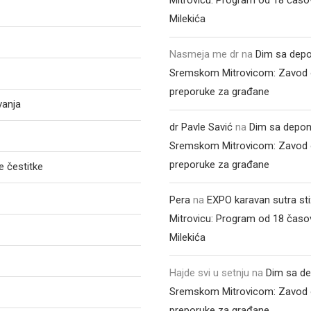
Milekića
Nasmeja me dr
na
Dim sa depo
Sremskom Mitrovicom: Zavod 
preporuke za građane
vanja
dr Pavle Savić
na
Dim sa depon
Sremskom Mitrovicom: Zavod 
preporuke za građane
 čestitke
Pera
na
EXPO karavan sutra st
Mitrovicu: Program od 18 časo
Milekića
Hajde svi u setnju
na
Dim sa de
Sremskom Mitrovicom: Zavod 
preporuke za građane