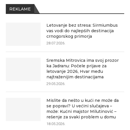
REKLAME
Letovanje bez stresa: Sirmiumbus
vas vodi do najlepših destinacija
crnogorskog primorja
28.07.2026.
Sremska Mitrovica ima svoj prozor
ka Jadranu: Počele prijave za
letovanje 2026, Hvar među
najtraženijim destinacijama
29.05.2026.
Mislite da nešto u kući ne može da
se popravi? U većini slučajeva –
može: Kućni majstor Milutinović –
rešenje za svaki problem u domu
18.05.2026.