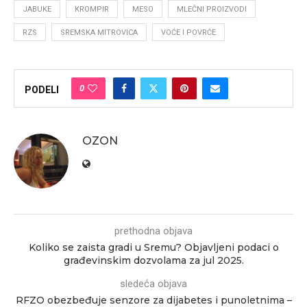
JABUKE
KROMPIR
MESO
MLEČNI PROIZVODI
RZS
SREMSKA MITROVICA
VOĆE I POVRĆE
0
PODELI
OZON
prethodna objava
Koliko se zaista gradi u Sremu? Objavljeni podaci o
građevinskim dozvolama za jul 2025.
sledeća objava
RFZO obezbeđuje senzore za dijabetes i punoletnima –