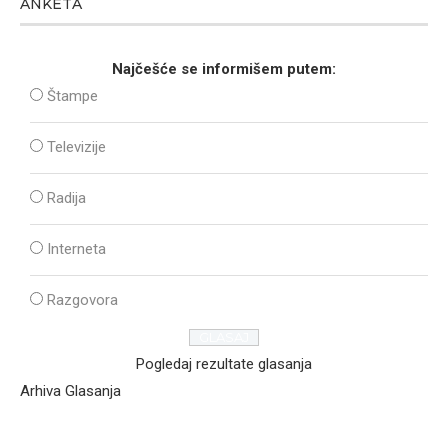
ANKETA
Najčešće se informišem putem:
Štampe
Televizije
Radija
Interneta
Razgovora
Pogledaj rezultate glasanja
Arhiva Glasanja