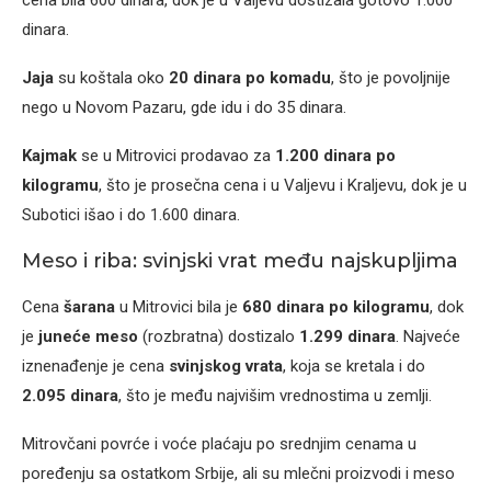
dinara.
Jaja
su koštala oko
20 dinara po komadu
, što je povoljnije
nego u Novom Pazaru, gde idu i do 35 dinara.
Kajmak
se u Mitrovici prodavao za
1.200 dinara po
kilogramu
, što je prosečna cena i u Valjevu i Kraljevu, dok je u
Subotici išao i do 1.600 dinara.
Meso i riba: svinjski vrat među najskupljima
Cena
šarana
u Mitrovici bila je
680 dinara po kilogramu
, dok
je
juneće meso
(rozbratna) dostizalo
1.299 dinara
. Najveće
iznenađenje je cena
svinjskog vrata
, koja se kretala i do
2.095 dinara
, što je među najvišim vrednostima u zemlji.
Mitrovčani povrće i voće plaćaju po srednjim cenama u
poređenju sa ostatkom Srbije, ali su mlečni proizvodi i meso