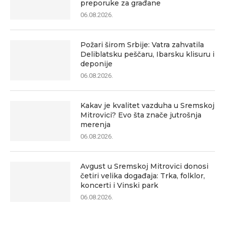
preporuke za građane
06.08.2026.
Požari širom Srbije: Vatra zahvatila
Deliblatsku peščaru, Ibarsku klisuru i
deponije
06.08.2026.
Kakav je kvalitet vazduha u Sremskoj
Mitrovici? Evo šta znače jutrošnja
merenja
06.08.2026.
Avgust u Sremskoj Mitrovici donosi
četiri velika događaja: Trka, folklor,
koncerti i Vinski park
06.08.2026.