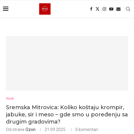
Vesti
Sremska Mitrovica: Koliko koštaju krompir,
jabuke, sir i meso – gde smo u poređenju sa
drugim gradovima?
Od strane
Ozon
21.09.2025.
0 komentari