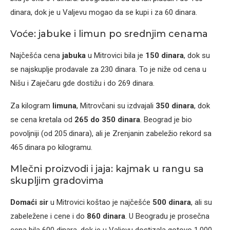
dinara, dok je u Valjevu mogao da se kupi i za 60 dinara.
Voće: jabuke i limun po srednjim cenama
Najčešća cena
jabuka
u Mitrovici bila je
150 dinara
, dok su
se najskuplje prodavale za 230 dinara. To je niže od cena u
Nišu i Zaječaru gde dostižu i do 269 dinara.
Za kilogram
limuna
, Mitrovčani su izdvajali
350 dinara
, dok
se cena kretala od
265 do 350 dinara
. Beograd je bio
povoljniji (od 205 dinara), ali je Zrenjanin zabeležio rekord sa
465 dinara po kilogramu.
Mlečni proizvodi i jaja: kajmak u rangu sa
skupljim gradovima
Domaći sir
u Mitrovici koštao je najčešće
500 dinara
, ali su
zabeležene i cene i do
860 dinara
. U Beogradu je prosečna
cena bila 600 dinara, dok je u Valjevu dostizala gotovo 1.000