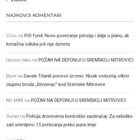
NAJNOVIJI KOMENTARI
Cccc
na
PIO fond: Novo povećanje penzija i dalje u planu, ali
konačna odluka još nije doneta
Upravo tako
na
POŽAR NA DEPONIJI U SREMSKOJ MITROVICI
Вуле
na
Savski Titanik ponovo izronio: Nizak vodostaj otkrio
olupinu broda „Slovenac“ kod Sremske Mitrovice
Mc MAK
na
POŽAR NA DEPONIJI U SREMSKOJ MITROVICI
Goran
na
Policija dronovima kontroliše saobraćaj: Za nekoliko
sati snimljeno 15 preticanja preko pune linije