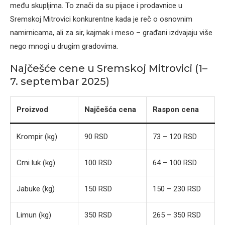
među skupljima. To znači da su pijace i prodavnice u
Sremskoj Mitrovici konkurentne kada je reč o osnovnim
namirnicama, ali za sir, kajmak i meso – građani izdvajaju više
nego mnogi u drugim gradovima.
Najčešće cene u Sremskoj Mitrovici (1–
7. septembar 2025)
Proizvod
Najčešća cena
Raspon cena
Krompir (kg)
90 RSD
73 – 120 RSD
Crni luk (kg)
100 RSD
64 – 100 RSD
Jabuke (kg)
150 RSD
150 – 230 RSD
Limun (kg)
350 RSD
265 – 350 RSD