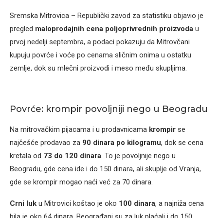
Sremska Mitrovica – Republički zavod za statistiku objavio je
pregled
maloprodajnih cena poljoprivrednih proizvoda
u
prvoj nedelji septembra, a podaci pokazuju da Mitrovčani
kupuju povrće i voće po cenama sličnim onima u ostatku
zemlje, dok su mlečni proizvodi i meso među skupljima.
Povrće: krompir povoljniji nego u Beogradu
Na mitrovačkim pijacama i u prodavnicama
krompir
se
najčešće prodavao za
90 dinara po kilogramu
, dok se cena
kretala od
73 do 120 dinara
. To je povoljnije nego u
Beogradu, gde cena ide i do 150 dinara, ali skuplje od Vranja,
gde se krompir mogao naći već za 70 dinara.
Crni luk
u Mitrovici koštao je oko
100 dinara
, a najniža cena
bila je oko 64 dinara. Beograđani su za luk plaćali i do 150