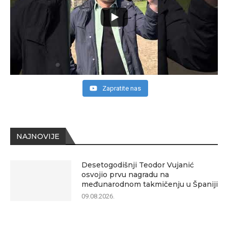
Zapratite nas
NAJNOVIJE
Desetogodišnji Teodor Vujanić
osvojio prvu nagradu na
međunarodnom takmičenju u Španiji
09.08.2026.