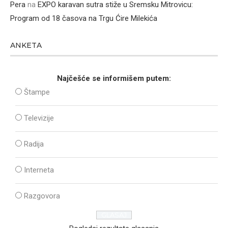
Pera
na
EXPO karavan sutra stiže u Sremsku Mitrovicu:
Program od 18 časova na Trgu Ćire Milekića
ANKETA
Najčešće se informišem putem:
Štampe
Televizije
Radija
Interneta
Razgovora