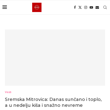
Vesti
Sremska Mitrovica: Danas sunčano i toplo,
a u nedelju kiša i snažno nevreme