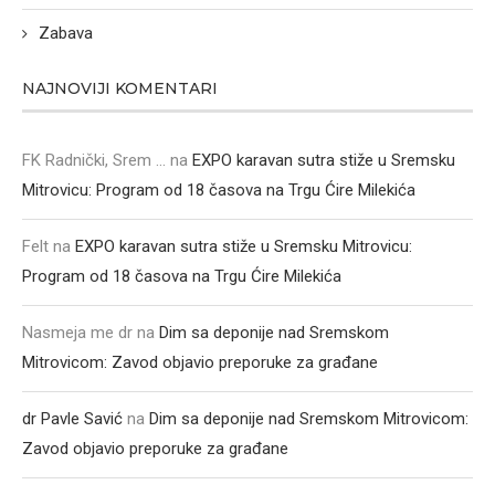
Zabava
NAJNOVIJI KOMENTARI
FK Radnički, Srem ...
na
EXPO karavan sutra stiže u Sremsku
Mitrovicu: Program od 18 časova na Trgu Ćire Milekića
Felt
na
EXPO karavan sutra stiže u Sremsku Mitrovicu:
Program od 18 časova na Trgu Ćire Milekića
Nasmeja me dr
na
Dim sa deponije nad Sremskom
Mitrovicom: Zavod objavio preporuke za građane
dr Pavle Savić
na
Dim sa deponije nad Sremskom Mitrovicom:
Zavod objavio preporuke za građane