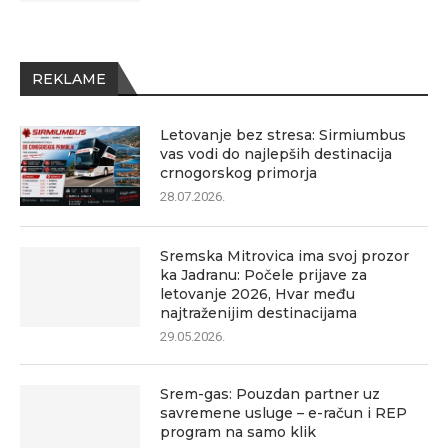
REKLAME
Letovanje bez stresa: Sirmiumbus
vas vodi do najlepših destinacija
crnogorskog primorja
28.07.2026.
Sremska Mitrovica ima svoj prozor
ka Jadranu: Počele prijave za
letovanje 2026, Hvar među
najtraženijim destinacijama
29.05.2026.
Srem-gas: Pouzdan partner uz
savremene usluge – e-račun i REP
program na samo klik