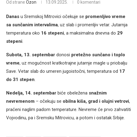
Od strane
Ozon
13.09.2025.
0 komentari
Danas
u Sremskoj Mitrovici očekuje se
promenljivo vreme
sa sunčanim intervalima
, uz slab i promenljiv vetar. Jutarnja
temperatura oko
16 stepeni
, a maksimalna dnevna do
29
stepeni
.
Subota, 13. septembar
donosi
pretežno sunčano i toplo
vreme
, uz mogućnost kratkotrajne jutarnje magle u priobalju
Save. Vetar slab do umeren jugoistočni, temperatura od
17
do 31 stepen
.
Nedelja, 14. septembar
biće obeležena
snažnim
nevremenom
– očekuju se
obilna kiša, grad i olujni vetrovi
,
praćeni naglim padom temperature. Nevreme će prvo zahvatiti
Vojvodinu, pa i Sremsku Mitrovicu, a potom i ostatak Srbije.