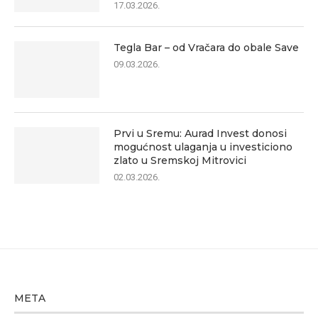
17.03.2026.
Tegla Bar – od Vračara do obale Save
09.03.2026.
Prvi u Sremu: Aurad Invest donosi
mogućnost ulaganja u investiciono
zlato u Sremskoj Mitrovici
02.03.2026.
META