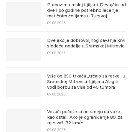
Pomozimo maloj Ljiljani: Devojčici od
dve i po godine potrebno lečenje
matičnim ćelijama u Turskoj
09.08.2026.
Dve akcije dobrovoljnog davanja krvi
sledeće nedelje u Sremskoj Mitrovici
09.08.2026.
Više od 850 trkača „trčalo za retke“ u
Sremskoj Mitrovici: Ljiljana Alagić
vodi borbu sa više od 40 tumora
09.08.2026.
Vozači početnici ne smeju da voze
kao ostali: Ako je ograničenje 80, za
njih važi 72 km/h
09.08.2026.