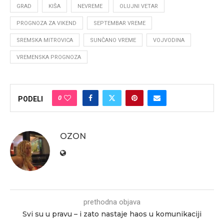
GRAD
KIŠA
NEVREME
OLUJNI VETAR
PROGNOZA ZA VIKEND
SEPTEMBAR VREME
SREMSKA MITROVICA
SUNČANO VREME
VOJVODINA
VREMENSKA PROGNOZA
0
PODELI
OZON
prethodna objava
Svi su u pravu – i zato nastaje haos u komunikaciji