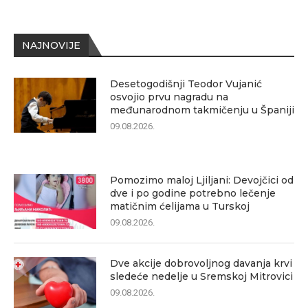
NAJNOVIJE
Desetogodišnji Teodor Vujanić
osvojio prvu nagradu na
međunarodnom takmičenju u Španiji
09.08.2026.
Pomozimo maloj Ljiljani: Devojčici od
dve i po godine potrebno lečenje
matičnim ćelijama u Turskoj
09.08.2026.
Dve akcije dobrovoljnog davanja krvi
sledeće nedelje u Sremskoj Mitrovici
09.08.2026.