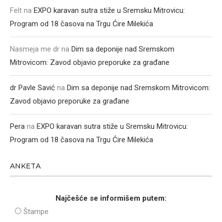
Felt
na
EXPO karavan sutra stiže u Sremsku Mitrovicu:
Program od 18 časova na Trgu Ćire Milekića
Nasmeja me dr
na
Dim sa deponije nad Sremskom
Mitrovicom: Zavod objavio preporuke za građane
dr Pavle Savić
na
Dim sa deponije nad Sremskom Mitrovicom:
Zavod objavio preporuke za građane
Pera
na
EXPO karavan sutra stiže u Sremsku Mitrovicu:
Program od 18 časova na Trgu Ćire Milekića
ANKETA
Najčešće se informišem putem:
Štampe