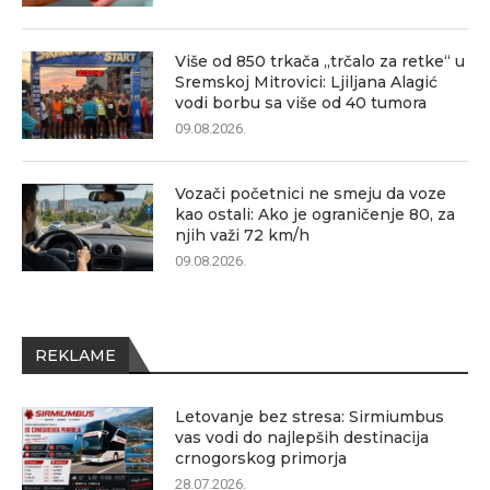
Više od 850 trkača „trčalo za retke“ u
Sremskoj Mitrovici: Ljiljana Alagić
vodi borbu sa više od 40 tumora
09.08.2026.
Vozači početnici ne smeju da voze
kao ostali: Ako je ograničenje 80, za
njih važi 72 km/h
09.08.2026.
REKLAME
Letovanje bez stresa: Sirmiumbus
vas vodi do najlepših destinacija
crnogorskog primorja
28.07.2026.