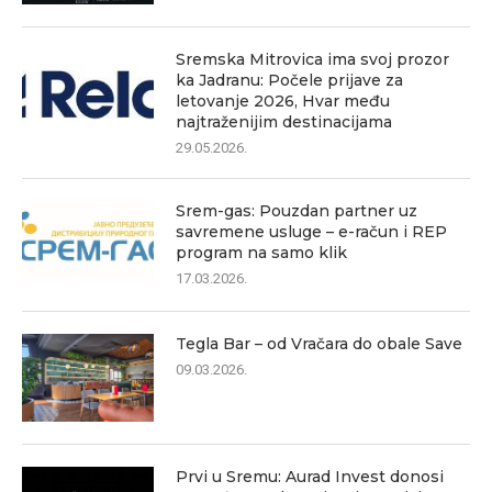
Sremska Mitrovica ima svoj prozor
ka Jadranu: Počele prijave za
letovanje 2026, Hvar među
najtraženijim destinacijama
29.05.2026.
Srem-gas: Pouzdan partner uz
savremene usluge – e-račun i REP
program na samo klik
17.03.2026.
Tegla Bar – od Vračara do obale Save
09.03.2026.
Prvi u Sremu: Aurad Invest donosi