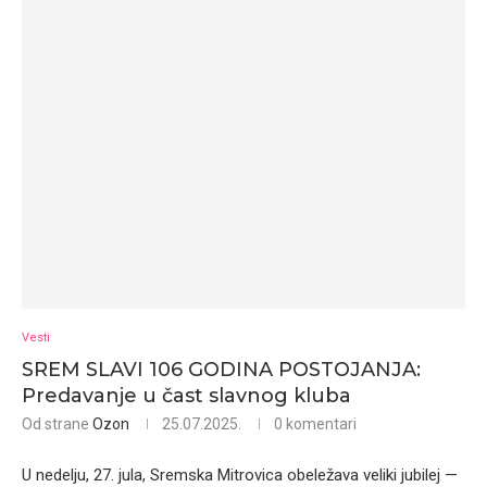
Vesti
SREM SLAVI 106 GODINA POSTOJANJA:
Predavanje u čast slavnog kluba
Od strane
Ozon
25.07.2025.
0 komentari
U nedelju, 27. jula, Sremska Mitrovica obeležava veliki jubilej —