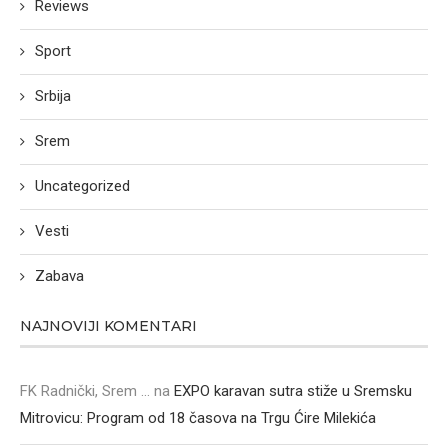
Reviews
Sport
Srbija
Srem
Uncategorized
Vesti
Zabava
NAJNOVIJI KOMENTARI
FK Radnički, Srem ...
na
EXPO karavan sutra stiže u Sremsku
Mitrovicu: Program od 18 časova na Trgu Ćire Milekića