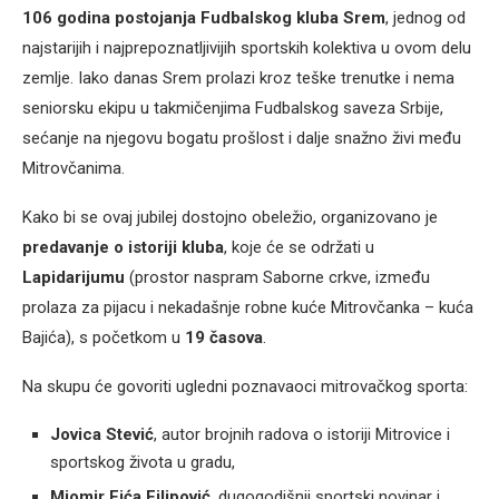
106 godina postojanja Fudbalskog kluba Srem
, jednog od
najstarijih i najprepoznatljivijih sportskih kolektiva u ovom delu
zemlje. Iako danas Srem prolazi kroz teške trenutke i nema
seniorsku ekipu u takmičenjima Fudbalskog saveza Srbije,
sećanje na njegovu bogatu prošlost i dalje snažno živi među
Mitrovčanima.
Kako bi se ovaj jubilej dostojno obeležio, organizovano je
predavanje o istoriji kluba
, koje će se održati u
Lapidarijumu
(prostor naspram Saborne crkve, između
prolaza za pijacu i nekadašnje robne kuće Mitrovčanka – kuća
Bajića), s početkom u
19 časova
.
Na skupu će govoriti ugledni poznavaoci mitrovačkog sporta:
Jovica Stević
, autor brojnih radova o istoriji Mitrovice i
sportskog života u gradu,
Miomir Fića Filipović
, dugogodišnji sportski novinar i