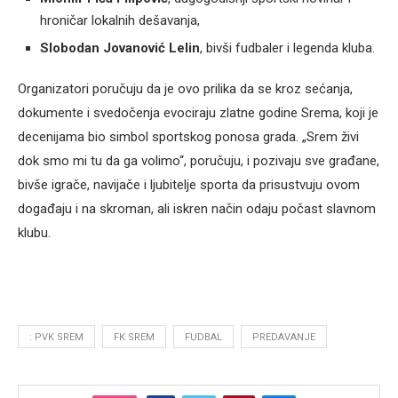
hroničar lokalnih dešavanja,
Slobodan Jovanović Lelin
, bivši fudbaler i legenda kluba.
Organizatori poručuju da je ovo prilika da se kroz sećanja,
dokumente i svedočenja evociraju zlatne godine Srema, koji je
decenijama bio simbol sportskog ponosa grada. „Srem živi
dok smo mi tu da ga volimo“, poručuju, i pozivaju sve građane,
bivše igrače, navijače i ljubitelje sporta da prisustvuju ovom
događaju i na skroman, ali iskren način odaju počast slavnom
klubu.
: PVK SREM
FK SREM
FUDBAL
PREDAVANJE