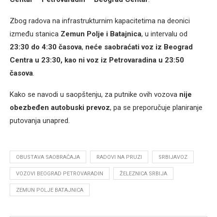
Zbog radova na infrastrukturnim kapacitetima na deonici
između stanica
Zemun Polje i Batajnica
, u intervalu od
23:30 do 4:30 časova
,
neće saobraćati voz iz Beograd
Centra u 23:30, kao ni voz iz Petrovaradina u 23:50
časova
.
Kako se navodi u saopštenju, za putnike ovih vozova
nije
obezbeđen autobuski prevoz
, pa se preporučuje planiranje
putovanja unapred.
OBUSTAVA SAOBRAĆAJA
RADOVI NA PRUZI
SRBIJAVOZ
VOZOVI BEOGRAD PETROVARADIN
ŽELEZNICA SRBIJA
ZEMUN POLJE BATAJNICA