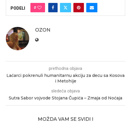
0
PODELI
OZON
prethodna objava
Laćarci pokrenuli humanitarnu akciju za decu sa Kosova
i Metohije
sledeća objava
Sutra Sabor vojvode Stojana Čupića – Zmaja od Noćaja
MOŽDA VAM SE SVIDI I