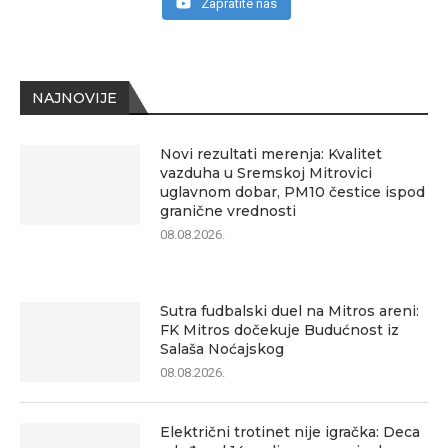
Zapratite nas
NAJNOVIJE
Novi rezultati merenja: Kvalitet
vazduha u Sremskoj Mitrovici
uglavnom dobar, PM10 čestice ispod
granične vrednosti
08.08.2026.
Sutra fudbalski duel na Mitros areni:
FK Mitros dočekuje Budućnost iz
Salaša Noćajskog
08.08.2026.
Električni trotinet nije igračka: Deca