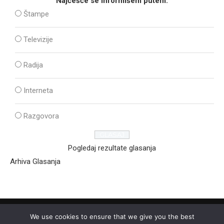
Najčešće se informišem putem:
Štampe
Televizije
Radija
Interneta
Razgovora
Pogledaj rezultate glasanja
Arhiva Glasanja
We use cookies to ensure that we give you the best