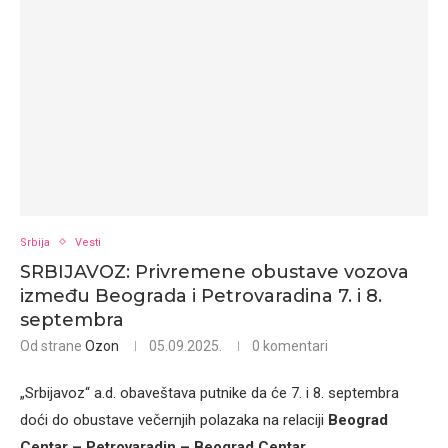
Srbija
Vesti
SRBIJAVOZ: Privremene obustave vozova
između Beograda i Petrovaradina 7. i 8.
septembra
Od strane
Ozon
05.09.2025.
0 komentari
„Srbijavoz“ a.d. obaveštava putnike da će 7. i 8. septembra
doći do obustave večernjih polazaka na relaciji
Beograd
Centar – Petrovaradin – Beograd Centar
.