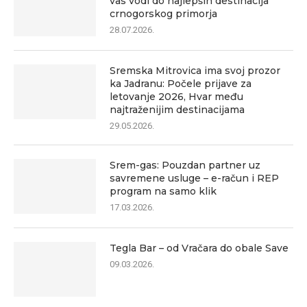
vas vodi do najlepših destinacija
crnogorskog primorja
28.07.2026.
Sremska Mitrovica ima svoj prozor
ka Jadranu: Počele prijave za
letovanje 2026, Hvar među
najtraženijim destinacijama
29.05.2026.
Srem-gas: Pouzdan partner uz
savremene usluge – e-račun i REP
program na samo klik
17.03.2026.
Tegla Bar – od Vračara do obale Save
09.03.2026.