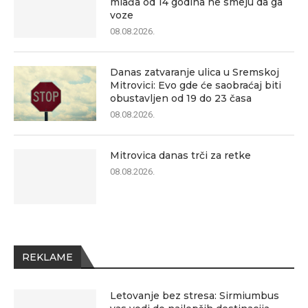
mlađa od 14 godina ne smeju da ga
voze
08.08.2026.
Danas zatvaranje ulica u Sremskoj
Mitrovici: Evo gde će saobraćaj biti
obustavljen od 19 do 23 časa
08.08.2026.
Mitrovica danas trči za retke
08.08.2026.
REKLAME
Letovanje bez stresa: Sirmiumbus