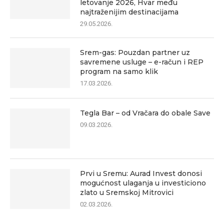
letovanje 2026, Hvar među
najtraženijim destinacijama
29.05.2026.
Srem-gas: Pouzdan partner uz
savremene usluge – e-račun i REP
program na samo klik
17.03.2026.
Tegla Bar – od Vračara do obale Save
09.03.2026.
Prvi u Sremu: Aurad Invest donosi
mogućnost ulaganja u investiciono
zlato u Sremskoj Mitrovici
02.03.2026.