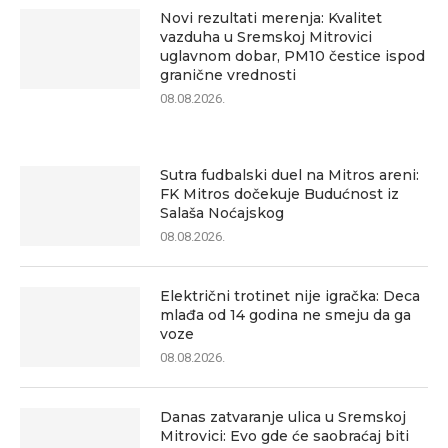
Novi rezultati merenja: Kvalitet
vazduha u Sremskoj Mitrovici
uglavnom dobar, PM10 čestice ispod
granične vrednosti
08.08.2026.
Sutra fudbalski duel na Mitros areni:
FK Mitros dočekuje Budućnost iz
Salaša Noćajskog
08.08.2026.
Električni trotinet nije igračka: Deca
mlađa od 14 godina ne smeju da ga
voze
08.08.2026.
Danas zatvaranje ulica u Sremskoj
Mitrovici: Evo gde će saobraćaj biti