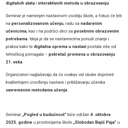
digitalnih alata
i
interaktivnih metoda u obrazovanju
.
Seminar je namenjen nastavnom osoblju škole, a fokus će biti
na
personalizovanom učenju
, radu sa
nadarenim
učenicima
, kao i na podršci deci sa
posebnim obrazovnim
potrebama
. Ideja je da se nastavnicima ponudi znanje i
praksa kako bi
digitalna oprema u nastavi
postala više od
tehničkog pomagala –
pokretač promena u obrazovanju
21. veka
.
Organizatori naglašavaju da će ovakav vid obuke doprineti
kvalitetnijem izvođenju nastave i približavanju učenika
savremenim metodama učenja
.
Seminar
„Pogled u budućnost”
biće održan
4. oktobra
2025. godine
u prostorijama škole
„Slobodan Bajić Paja”
u