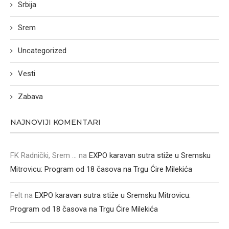
Srbija
Srem
Uncategorized
Vesti
Zabava
NAJNOVIJI KOMENTARI
FK Radnički, Srem ...
na
EXPO karavan sutra stiže u Sremsku
Mitrovicu: Program od 18 časova na Trgu Ćire Milekića
Felt
na
EXPO karavan sutra stiže u Sremsku Mitrovicu:
Program od 18 časova na Trgu Ćire Milekića