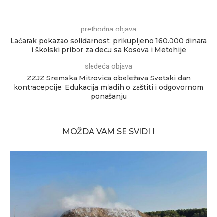
prethodna objava
Laćarak pokazao solidarnost: prikupljeno 160.000 dinara
i školski pribor za decu sa Kosova i Metohije
sledeća objava
ZZJZ Sremska Mitrovica obeležava Svetski dan
kontracepcije: Edukacija mladih o zaštiti i odgovornom
ponašanju
MOŽDA VAM SE SVIDI I