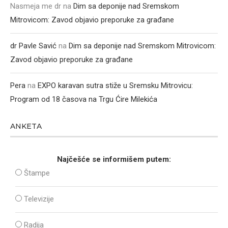
Nasmeja me dr
na
Dim sa deponije nad Sremskom
Mitrovicom: Zavod objavio preporuke za građane
dr Pavle Savić
na
Dim sa deponije nad Sremskom Mitrovicom:
Zavod objavio preporuke za građane
Pera
na
EXPO karavan sutra stiže u Sremsku Mitrovicu:
Program od 18 časova na Trgu Ćire Milekića
ANKETA
Najčešće se informišem putem:
Štampe
Televizije
Radija