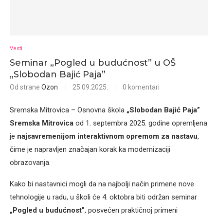
Vesti
Seminar „Pogled u budućnost” u OŠ
„Slobodan Bajić Paja”
Od strane
Ozon
25.09.2025.
0 komentari
Sremska Mitrovica – Osnovna škola
„Slobodan Bajić Paja”
Sremska Mitrovica
od 1. septembra 2025. godine opremljena
je
najsavremenijom interaktivnom opremom za nastavu
,
čime je napravljen značajan korak ka modernizaciji
obrazovanja.
Kako bi nastavnici mogli da na najbolji način primene nove
tehnologije u radu, u školi će 4. oktobra biti održan seminar
„Pogled u budućnost”
, posvećen praktičnoj primeni