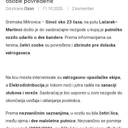
osobe povređene
Od strane
Ozon
11.10.2025.
2 komentari
Sremska Mitrovica –
Sinoć oko 23 časa
, na putu
Laćarak–
Martinci
došlo je do saobraćajne nezgode u kojoj je
putničko
vozilo udarilo u dve bandere
. Prema informacijama sa
terena,
četiri osobe
su povređene i
zbrinute pre dolaska
vatrogasaca
.
Na licu mesta intervenisale su
vatrogasno-spasilačke ekipe
,
a
Elekrodistribucija
je tokom noći i jutra radila na
sanaciji
stubova i mreže
. Saobraćaj je bio usporen u zoni nezgode do
okončanja uviđaja i uklanjanja posledica.
Prema
nezvaničnim saznanjima
, u vozilu su bila
četiri lica
,
među njima i
dve maloletne putnice
. Nezvanično se pominje