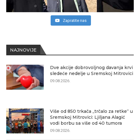
Zapratite nas
NAJNOVIJE
Dve akcije dobrovoljnog davanja krvi
sledeće nedelje u Sremskoj Mitrovici
09.08.2026.
Više od 850 trkača „trčalo za retke“ u
Sremskoj Mitrovici: Ljiljana Alagić
vodi borbu sa više od 40 tumora
09.08.2026.