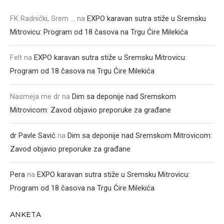
FK Radnički, Srem ...
na
EXPO karavan sutra stiže u Sremsku
Mitrovicu: Program od 18 časova na Trgu Ćire Milekića
Felt
na
EXPO karavan sutra stiže u Sremsku Mitrovicu:
Program od 18 časova na Trgu Ćire Milekića
Nasmeja me dr
na
Dim sa deponije nad Sremskom
Mitrovicom: Zavod objavio preporuke za građane
dr Pavle Savić
na
Dim sa deponije nad Sremskom Mitrovicom:
Zavod objavio preporuke za građane
Pera
na
EXPO karavan sutra stiže u Sremsku Mitrovicu:
Program od 18 časova na Trgu Ćire Milekića
ANKETA