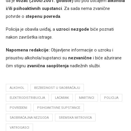
da je
vozač (2000/2001. godište)
bio pod uticajem
alkohola
i/ili psihoaktivnih supstanci
. Za sada nema zvanične
potvrde o
stepenu povreda
.
Policija je obavila uviđaj, a
uzroci nezgode
biće poznati
nakon završetka istrage.
Napomena redakcije:
Objavljene informacije o uzroku i
prisustvu alkohola/supstanci su
nezvanične
i biće ažurirane
čim stignu
zvanična saopštenja
nadležnih službi.
ALKOHOL
BEZBEDNOST U SAOBRAĆAJU
ELEKTRODISTRIBUCIJA
LAĆARAK
MARTINCI
POLICIJA
POVREĐENI
PSIHOAKTIVNE SUPSTANCE
SAOBRAĆAJNA NEZGODA
SREMSKA MITROVICA
VATROGASCI