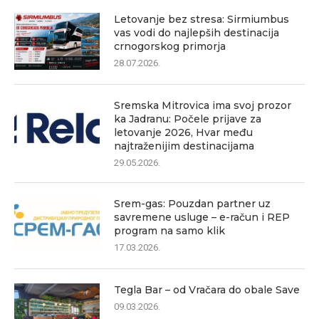
Letovanje bez stresa: Sirmiumbus
vas vodi do najlepših destinacija
crnogorskog primorja
28.07.2026.
Sremska Mitrovica ima svoj prozor
ka Jadranu: Počele prijave za
letovanje 2026, Hvar među
najtraženijim destinacijama
29.05.2026.
Srem-gas: Pouzdan partner uz
savremene usluge – e-račun i REP
program na samo klik
17.03.2026.
Tegla Bar – od Vračara do obale Save
09.03.2026.