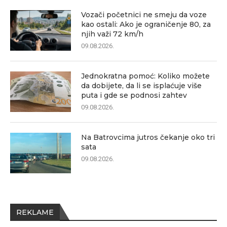
Vozači početnici ne smeju da voze
kao ostali: Ako je ograničenje 80, za
njih važi 72 km/h
09.08.2026.
Jednokratna pomoć: Koliko možete
da dobijete, da li se isplaćuje više
puta i gde se podnosi zahtev
09.08.2026.
Na Batrovcima jutros čekanje oko tri
sata
09.08.2026.
REKLAME