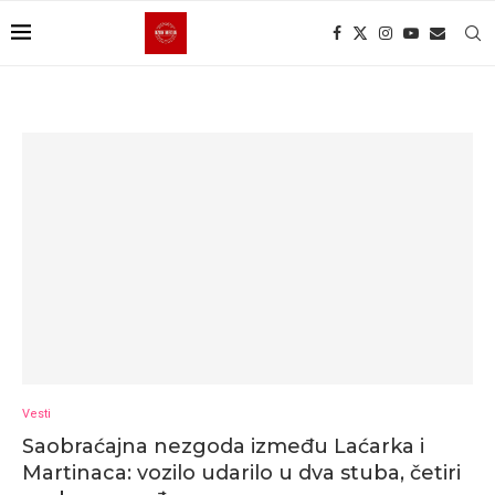
Vesti
Saobraćajna nezgoda između Laćarka i
Martinaca: vozilo udarilo u dva stuba, četiri