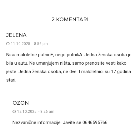
2 KOMENTARI
JELENA
11.10.2025. - 8:56 pm
Nisu maloletne putnicE, nego putnikA. Jedna ženska osoba je
bila u autu. Ne umanjujem ništa, samo prenosite vesti kako
jeste. Jedna ženska osoba, ne dve. I maloletnici su 17 godina
stari.
OZON
12.10.2025. - 8:26 am
Nezvanične informacije. Javite se 0646595766