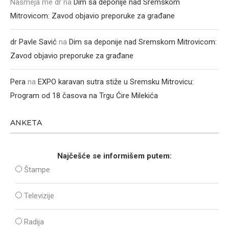
Nasmeja me dr
na
Dim sa deponije nad Sremskom
Mitrovicom: Zavod objavio preporuke za građane
dr Pavle Savić
na
Dim sa deponije nad Sremskom Mitrovicom:
Zavod objavio preporuke za građane
Pera
na
EXPO karavan sutra stiže u Sremsku Mitrovicu:
Program od 18 časova na Trgu Ćire Milekića
ANKETA
Najčešće se informišem putem:
Štampe
Televizije
Radija