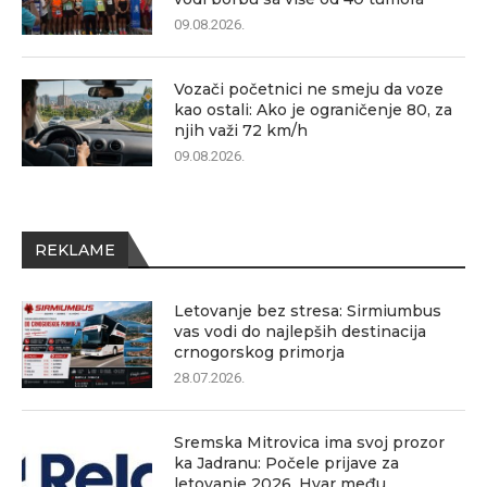
09.08.2026.
Vozači početnici ne smeju da voze
kao ostali: Ako je ograničenje 80, za
njih važi 72 km/h
09.08.2026.
REKLAME
Letovanje bez stresa: Sirmiumbus
vas vodi do najlepših destinacija
crnogorskog primorja
28.07.2026.
Sremska Mitrovica ima svoj prozor
ka Jadranu: Počele prijave za
letovanje 2026, Hvar među