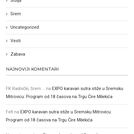
Srbija
Srem
Uncategorized
Vesti
Zabava
NAJNOVIJI KOMENTARI
FK Radnički, Srem ...
na
EXPO karavan sutra stiže u Sremsku
Mitrovicu: Program od 18 časova na Trgu Ćire Milekića
Felt
na
EXPO karavan sutra stiže u Sremsku Mitrovicu:
Program od 18 časova na Trgu Ćire Milekića