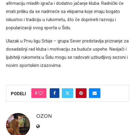
afirmaciju mladih igrača i dodatno jačanje kluba. Radnički će
imati priliku da se nadmeće sa ekipama koje imaju bogato
iskustvo i tradiciju u rukometu, što će doprineti razvoju i
popularizaciji ovog sporta u Šidu.
Ulazak u Prvu ligu Srbije – grupa Sever predstavlja priznanje za
dosadašnji rad kluba i motivaciju za buduće uspehe. Navijači i
ljubitelji rukometa u Šidu mogu se radovati uzbudljivoj sezoni i
novim sportskim izazovima.
0
PODELI
OZON