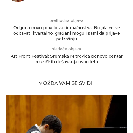
prethodna objava
Od juna novo pravilo za domaćinstva: Brojila će se
očitavati kvartalno, građani mogu i sami da prijave
potrošnju
sledeća objava
Art Front Festival: Sremska Mitrovica ponovo centar
muzičkih dešavanja ovog leta
MOŽDA VAM SE SVIDI I