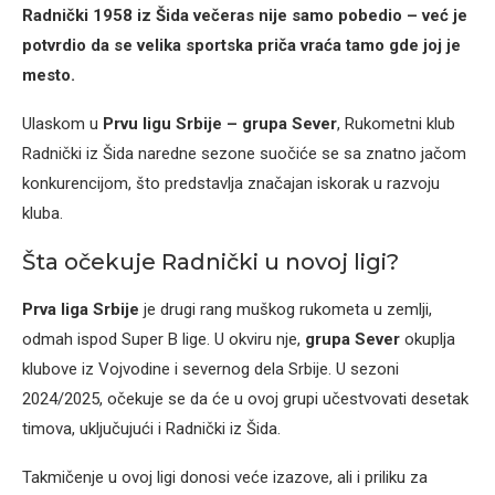
Radnički 1958 iz Šida večeras nije samo pobedio – već je
potvrdio da se velika sportska priča vraća tamo gde joj je
mesto.
Ulaskom u
Prvu ligu Srbije – grupa Sever
, Rukometni klub
Radnički iz Šida naredne sezone suočiće se sa znatno jačom
konkurencijom, što predstavlja značajan iskorak u razvoju
kluba.
Šta očekuje Radnički u novoj ligi?
Prva liga Srbije
je drugi rang muškog rukometa u zemlji,
odmah ispod Super B lige. U okviru nje,
grupa Sever
okuplja
klubove iz Vojvodine i severnog dela Srbije. U sezoni
2024/2025, očekuje se da će u ovoj grupi učestvovati desetak
timova, uključujući i Radnički iz Šida.
Takmičenje u ovoj ligi donosi veće izazove, ali i priliku za