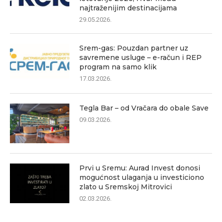
najtraženijim destinacijama
29.05.2026.
Srem-gas: Pouzdan partner uz
savremene usluge – e-račun i REP
program na samo klik
17.03.2026.
Tegla Bar – od Vračara do obale Save
09.03.2026.
Prvi u Sremu: Aurad Invest donosi
mogućnost ulaganja u investiciono
zlato u Sremskoj Mitrovici
02.03.2026.