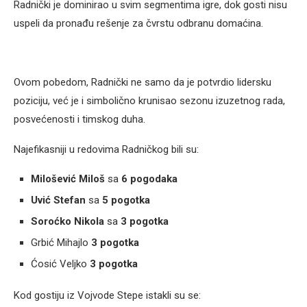
Radnički je dominirao u svim segmentima igre, dok gosti nisu
uspeli da pronađu rešenje za čvrstu odbranu domaćina.
Ovom pobedom, Radnički ne samo da je potvrdio lidersku
poziciju, već je i simbolično krunisao sezonu izuzetnog rada,
posvećenosti i timskog duha.
Najefikasniji u redovima Radničkog bili su:
Milošević Miloš
sa
6 pogodaka
Uvić Stefan
sa
5 pogotka
Soroćko Nikola
sa
3 pogotka
Grbić Mihajlo
3 pogotka
Ćosić Veljko
3 pogotka
Kod gostiju iz Vojvode Stepe istakli su se: