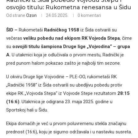
Radnički iz Šida pobedio Vojvodu Stepu i
osvojio titulu: Rukometna renesansa u Šidu
Od strane
Ozon
24.05.2025.
0 komentari
ŠID –
Rukometaši
Radničkog 1958
iz Šida ostvarili su
večeras
veliku pobedu nad ekipom RK Vojvoda Stepa
, čime
su
osvojili titulu šampiona Druge lige „Vojvodina“ – grupa
A
. U utakmici koja je odlučivala o prvom mestu, Radnički je
pred punom halom pokazao zašto je najbolji tim sezone.
U okviru Druge lige Vojvodine – PLE-OO, rukometaši RK
„Radnički 1958“ iz Šida ostvarili su ubedljivu pobedu protiv
ekipe RK „Vojvoda Stepa“ iz Vojvode Stepe rezultatom
28:15
(16:6)
. Utakmica je odigrana 23. maja 2025. godine u
Sportskoj hali u Šidu.
Ekipa domaćih je već u prvom poluvremenu stekla značajnu
prednost (16:6), koju je sigurno održavala i u nastavku susreta.