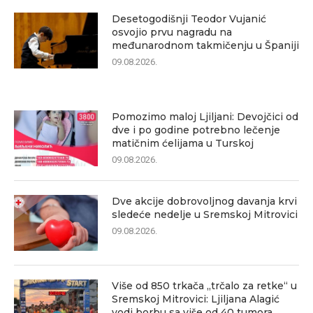
Desetogodišnji Teodor Vujanić
osvojio prvu nagradu na
međunarodnom takmičenju u Španiji
09.08.2026.
Pomozimo maloj Ljiljani: Devojčici od
dve i po godine potrebno lečenje
matičnim ćelijama u Turskoj
09.08.2026.
Dve akcije dobrovoljnog davanja krvi
sledeće nedelje u Sremskoj Mitrovici
09.08.2026.
Više od 850 trkača „trčalo za retke“ u
Sremskoj Mitrovici: Ljiljana Alagić
vodi borbu sa više od 40 tumora