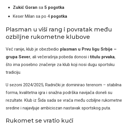
Zukić Goran
sa
5 pogotka
Keser Milan sa po 4
pogotka
Plasman u viši rang i povratak među
ozbiljne rukometne klubove
Već ranije, klub je obezbedio
plasman u Prvu ligu Srbije –
grupa Sever
, ali večerašnja pobeda donosi i
titulu prvaka
,
što ima posebno značenje za klub koji nosi dugu sportsku
tradiciju.
U sezoni 2024/2025, Radnički je dominirao terenom – stabilna
forma, kvalitetna igra i snažna podrška navijača doneli su
rezultate. Klub iz Šida sada se vraća među ozbiljne rukometne
sredine i najavljuje ambiciozan nastavak sportskog puta.
Rukomet se vratio kući