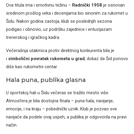
Ova titula ima i emotivnu težinu –
Radnički 1958
je osnovan
sredinom prošlog veka i decenijama bio sinonim za rukomet u
Šidu. Nakon godina zastoja, klub se poslednjih sezona
podigao i obnovio, uz podršku zajednice i entuzijazam
trenerskog i igračkog kadra.
Večerašnja utakmica protiv direktnog konkurenta bila je
i
simbolični povratak rukometa u grad
, dokaz da Šid ponovo
diše kao rukometni centar.
Hala puna, publika glasna
U sportskoj hali u Šidu večeras se tražilo mesto više.
Atmosfera je bila dostojna finala – puna hala, navijanje,
emocije, i na kraju – pobednički uzvik. Klub je pozvao sve
navijače da podele ovaj uspeh, a publika je odgovorila na pravi
način.