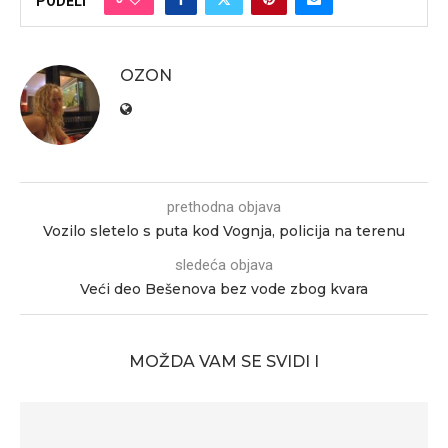
PODELI
OZON
prethodna objava
Vozilo sletelo s puta kod Vognja, policija na terenu
sledeća objava
Veći deo Bešenova bez vode zbog kvara
MOŽDA VAM SE SVIDI I