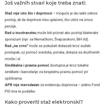
Još važnih stvari koje treba znati:
Staž nije isto što i doprinosi
– moguće je da radni odnos
postoji, ali da doprinosi nisu uplaćeni, što utiče na iznos
penzije.
Rad u inostranstvu
može biti priznat ako postoji bilateralni
sporazum (npr. sa Nemačkom, Švajcarskom, BiH itd).
Rad „na crno“
može se pokušati dokazati kroz sudski
postupak, uz pomoć svedoka, poruka, dokaza sa društvenih
mreža i sl.
Sindikalna i pravna pomoć
dostupna je kroz lokalne
sindikate i kancelarije za besplatnu pravnu pomoć pri
opštinama.
APR nije merodavan
za evidenciju doprinosa – jedino Fond
PIO ima te podatke.
Kako proveriti staž elektronski?