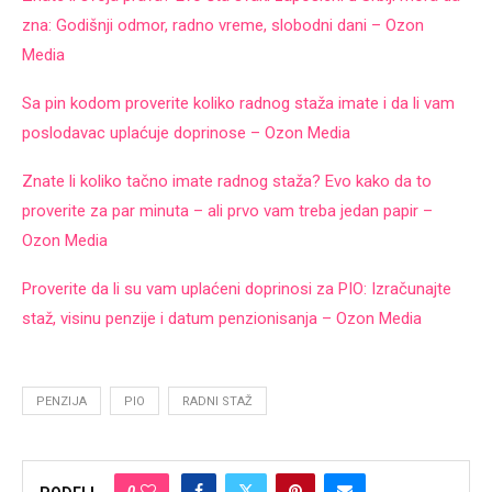
zna: Godišnji odmor, radno vreme, slobodni dani – Ozon
Media
Sa pin kodom proverite koliko radnog staža imate i da li vam
poslodavac uplaćuje doprinose – Ozon Media
Znate li koliko tačno imate radnog staža? Evo kako da to
proverite za par minuta – ali prvo vam treba jedan papir –
Ozon Media
Proverite da li su vam uplaćeni doprinosi za PIO: Izračunajte
staž, visinu penzije i datum penzionisanja – Ozon Media
PENZIJA
PIO
RADNI STAŽ
0