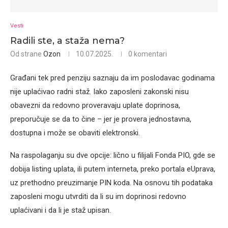
Vesti
Radili ste, a staža nema?
Od strane
Ozon
10.07.2025.
0 komentari
Građani tek pred penziju saznaju da im poslodavac godinama
nije uplaćivao radni staž. Iako zaposleni zakonski nisu
obavezni da redovno proveravaju uplate doprinosa,
preporučuje se da to čine – jer je provera jednostavna,
dostupna i može se obaviti elektronski.
Na raspolaganju su dve opcije: lično u filijali Fonda PIO, gde se
dobija listing uplata, ili putem interneta, preko portala eUprava,
uz prethodno preuzimanje PIN koda. Na osnovu tih podataka
zaposleni mogu utvrditi da li su im doprinosi redovno
uplaćivani i da li je staž upisan.