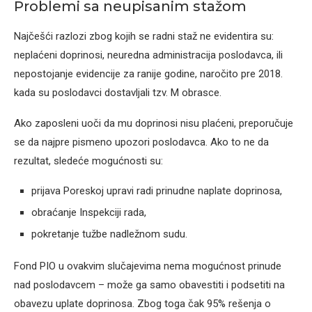
Problemi sa neupisanim stažom
Najčešći razlozi zbog kojih se radni staž ne evidentira su:
neplaćeni doprinosi, neuredna administracija poslodavca, ili
nepostojanje evidencije za ranije godine, naročito pre 2018.
kada su poslodavci dostavljali tzv. M obrasce.
Ako zaposleni uoči da mu doprinosi nisu plaćeni, preporučuje
se da najpre pismeno upozori poslodavca. Ako to ne da
rezultat, sledeće mogućnosti su:
prijava Poreskoj upravi radi prinudne naplate doprinosa,
obraćanje Inspekciji rada,
pokretanje tužbe nadležnom sudu.
Fond PIO u ovakvim slučajevima nema mogućnost prinude
nad poslodavcem – može ga samo obavestiti i podsetiti na
obavezu uplate doprinosa. Zbog toga čak 95% rešenja o