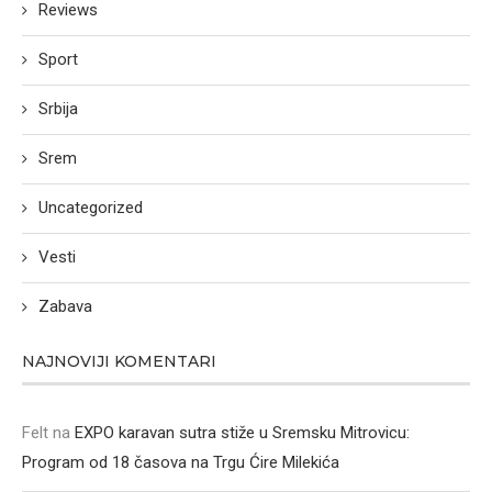
Reviews
Sport
Srbija
Srem
Uncategorized
Vesti
Zabava
NAJNOVIJI KOMENTARI
Felt
na
EXPO karavan sutra stiže u Sremsku Mitrovicu:
Program od 18 časova na Trgu Ćire Milekića