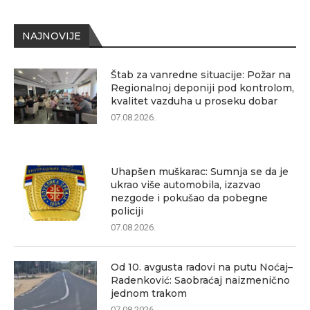
NAJNOVIJE
Štab za vanredne situacije: Požar na
Regionalnoj deponiji pod kontrolom,
kvalitet vazduha u proseku dobar
07.08.2026.
Uhapšen muškarac: Sumnja se da je
ukrao više automobila, izazvao
nezgode i pokušao da pobegne
policiji
07.08.2026.
Od 10. avgusta radovi na putu Noćaj–
Radenković: Saobraćaj naizmenično
jednom trakom
07.08.2026.