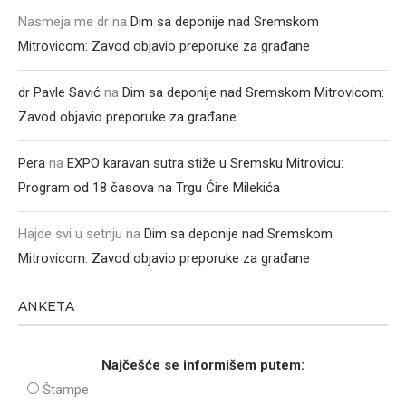
Nasmeja me dr
na
Dim sa deponije nad Sremskom
Mitrovicom: Zavod objavio preporuke za građane
dr Pavle Savić
na
Dim sa deponije nad Sremskom Mitrovicom:
Zavod objavio preporuke za građane
Pera
na
EXPO karavan sutra stiže u Sremsku Mitrovicu:
Program od 18 časova na Trgu Ćire Milekića
Hajde svi u setnju
na
Dim sa deponije nad Sremskom
Mitrovicom: Zavod objavio preporuke za građane
ANKETA
Najčešće se informišem putem:
Štampe