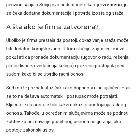
penzionisanju u Srbiji prvo bude doneto kao
privremeno
, jer
se čeka dodatna dokumentacija i potvrda izostalog staža.
A šta ako je firma zatvorena?
Ukoliko je firma prestala da postoji, dokazivanje staža može
biti dodatno komplikovano. U tom slučaju zaposleni može
pokušati da pronađe dokumentaciju (ugovor o radu, rešenja,
platne listiće, svedočenja kolega) i pokrene postupak pred
sudom kako bi se utvrdio radni odnos.
Sud može priznati staž čak i ako doprinosi nisu uplaćeni – ali
se to ne dešava automatski i postupak može potrajati.
Ključno je da postoje bilo kakvi dokazi o postojanju radnog
odnosa. Takođe, u određenim slučajevima može se podneti
zahtev za priznavanje posebnog perioda osiguranja, ako
postoje zakonski uslovi.