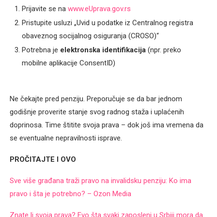
Prijavite se na
www.eUprava.gov.rs
Pristupite usluzi „Uvid u podatke iz Centralnog registra
obaveznog socijalnog osiguranja (CROSO)“
Potrebna je
elektronska identifikacija
(npr. preko
mobilne aplikacije ConsentID)
Ne čekajte pred penziju. Preporučuje se da bar jednom
godišnje proverite stanje svog radnog staža i uplaćenih
doprinosa. Time štitite svoja prava – dok još ima vremena da
se eventualne nepravilnosti isprave.
PROČITAJTE I OVO
Sve više građana traži pravo na invalidsku penziju: Ko ima
pravo i šta je potrebno? – Ozon Media
Znate li svoja prava? Evo šta svaki zaposleni u Srbiji mora da