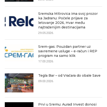
Sremska Mitrovica ima svoj prozor
ka Jadranu: Počele prijave za
letovanje 2026, Hvar među
najtraženijim destinacijama
29.05.2026.
Srem-gas: Pouzdan partner uz
savremene usluge – e-račun i REP
program na samo klik
17.03.2026.
Tegla Bar – od Vračara do obale Save
09.03.2026.
Prvi u Sremu: Aurad Invest donosi