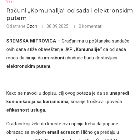
Vesti
Računi „Komunalija“ od sada i elektronskim
putem
Od strane
Ozon
08.09.2025.
0 komentari
SREMSKA MITROVICA
– Građanima u poštanska sanduče
ovih dana stiže obaveštenje JKP
„Komunalije“
da od sada
mogu da biraju da im
računi
ubuduće budu dostavljani
elektronskim putem
.
Kako se navodi u dopisu, cilj ovog poteza je da se
unapredi
komunikacija sa korisnicima
, smanje troškovi i poveća
efikasnost usluga
.
Građani koji žele da koriste ovu opciju treba da popune
obrazac sa svojom
email adresom
i lično ga predaju u