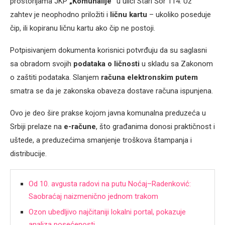
prostorijama JKP
„Komunalije“
u ulici Stari Šor 114. Uz
zahtev je neophodno priložiti i
ličnu kartu
– ukoliko poseduje
čip, ili kopiranu ličnu kartu ako čip ne postoji.
Potpisivanjem dokumenta korisnici potvrđuju da su saglasni
sa obradom svojih
podataka o ličnosti
u skladu sa Zakonom
o zaštiti podataka. Slanjem
računa elektronskim putem
smatra se da je zakonska obaveza dostave računa ispunjena.
Ovo je deo šire prakse kojom javna komunalna preduzeća u
Srbiji prelaze na
e-račune
, što građanima donosi praktičnost i
uštede, a preduzećima smanjenje troškova štampanja i
distribucije.
Od 10. avgusta radovi na putu Noćaj–Radenković:
Saobraćaj naizmenično jednom trakom
Ozon ubedljivo najčitaniji lokalni portal, pokazuje
analiza posećenosti