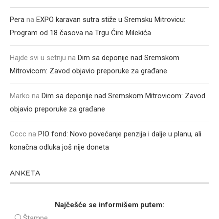
Pera
na
EXPO karavan sutra stiže u Sremsku Mitrovicu:
Program od 18 časova na Trgu Ćire Milekića
Hajde svi u setnju
na
Dim sa deponije nad Sremskom
Mitrovicom: Zavod objavio preporuke za građane
Marko
na
Dim sa deponije nad Sremskom Mitrovicom: Zavod
objavio preporuke za građane
Cccc
na
PIO fond: Novo povećanje penzija i dalje u planu, ali
konačna odluka još nije doneta
ANKETA
Najčešće se informišem putem:
Štampe