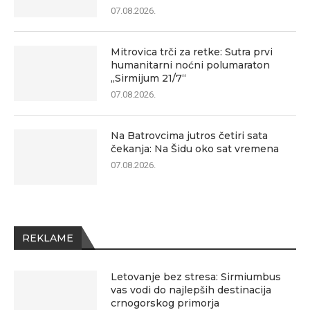
07.08.2026.
Mitrovica trči za retke: Sutra prvi
humanitarni noćni polumaraton
„Sirmijum 21/7“
07.08.2026.
Na Batrovcima jutros četiri sata
čekanja: Na Šidu oko sat vremena
07.08.2026.
REKLAME
Letovanje bez stresa: Sirmiumbus
vas vodi do najlepših destinacija
crnogorskog primorja