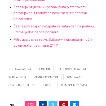
Žene u penziju sa 55 godina, puna plata tokom
porodiljskog: Predložene nove mere za podršku
porodicama
Šest saobraćajnih nezgoda za jedan dan na području
Srema, jedna osoba poginula
Mitrovica trči za retke: Sutra prvi humanitarni noćni
polumaraton „Sirmijum 21/7“
DOSTAVA RAČUNA
E-RAČUNI
ELEKTRONSKI RAČUNI
EMAIL ADRESA
JAVNA PREDUZEĆA
KOMUNALIJE
KOMUNALNE USLUGE
RAČUNI
SREMSKA MITROVICA
0
PODELI