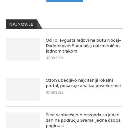
NAJNOVIJE
Od 10. avgusta radovi na putu Noćaj–
Radenković: Saobraćaj naizmenično
jednom trakom
07.08.2026.
Ozon ubedljivo najčitaniji lokalni
portal, pokazuje analiza posećenosti
07.08.2026.
Šest saobraćajnih nezgoda za jedan
dan na području Srema, jedna osoba
poginula