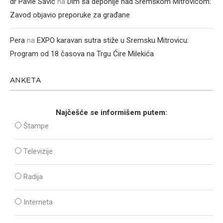
dr Pavle Savić
na
Dim sa deponije nad Sremskom Mitrovicom:
Zavod objavio preporuke za građane
Pera
na
EXPO karavan sutra stiže u Sremsku Mitrovicu:
Program od 18 časova na Trgu Ćire Milekića
ANKETA
Najčešće se informišem putem:
Štampe
Televizije
Radija
Interneta