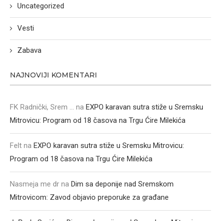
Uncategorized
Vesti
Zabava
NAJNOVIJI KOMENTARI
FK Radnički, Srem ...
na
EXPO karavan sutra stiže u Sremsku
Mitrovicu: Program od 18 časova na Trgu Ćire Milekića
Felt
na
EXPO karavan sutra stiže u Sremsku Mitrovicu:
Program od 18 časova na Trgu Ćire Milekića
Nasmeja me dr
na
Dim sa deponije nad Sremskom
Mitrovicom: Zavod objavio preporuke za građane