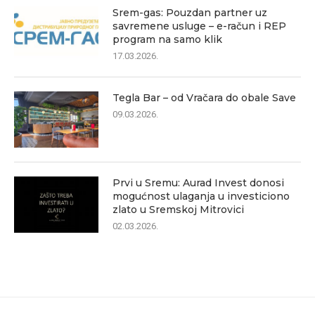
Srem-gas: Pouzdan partner uz
savremene usluge – e-račun i REP
program na samo klik
17.03.2026.
Tegla Bar – od Vračara do obale Save
09.03.2026.
Prvi u Sremu: Aurad Invest donosi
mogućnost ulaganja u investiciono
zlato u Sremskoj Mitrovici
02.03.2026.