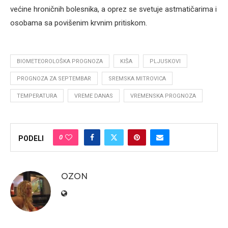
većine hroničnih bolesnika, a oprez se svetuje astmatičarima i
osobama sa povišenim krvnim pritiskom.
BIOMETEOROLOŠKA PROGNOZA
KIŠA
PLJUSKOVI
PROGNOZA ZA SEPTEMBAR
SREMSKA MITROVICA
TEMPERATURA
VREME DANAS
VREMENSKA PROGNOZA
0
PODELI
OZON