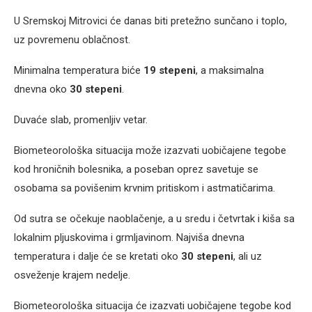
U Sremskoj Mitrovici će danas biti pretežno sunčano i toplo,
uz povremenu oblačnost.
Minimalna temperatura biće
19 stepeni
, a maksimalna
dnevna oko
30 stepeni
.
Duvaće slab, promenljiv vetar.
Biometeorološka situacija može izazvati uobičajene tegobe
kod hroničnih bolesnika, a poseban oprez savetuje se
osobama sa povišenim krvnim pritiskom i astmatičarima.
Od sutra se očekuje naoblačenje, a u sredu i četvrtak i kiša sa
lokalnim pljuskovima i grmljavinom. Najviša dnevna
temperatura i dalje će se kretati oko
30 stepeni
, ali uz
osveženje krajem nedelje.
Biometeorološka situacija će izazvati uobičajene tegobe kod