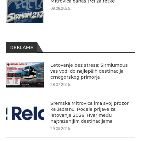
Mitrovica danas trči za retke
08.08.2026.
REKLAME
Letovanje bez stresa: Sirmiumbus
vas vodi do najlepših destinacija
crnogorskog primorja
28.07.2026.
Sremska Mitrovica ima svoj prozor
ka Jadranu: Počele prijave za
letovanje 2026, Hvar među
najtraženijim destinacijama
29.05.2026.