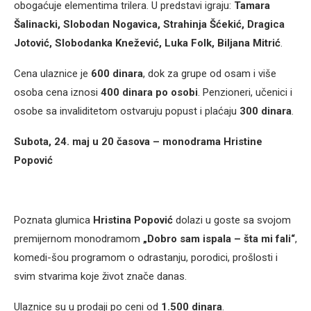
obogaćuje elementima trilera. U predstavi igraju:
Tamara
Šalinacki, Slobodan Nogavica, Strahinja Šćekić, Dragica
Jotović, Slobodanka Knežević, Luka Folk, Biljana Mitrić
.
Cena ulaznice je
600 dinara
, dok za grupe od osam i više
osoba cena iznosi
400 dinara po osobi
. Penzioneri, učenici i
osobe sa invaliditetom ostvaruju popust i plaćaju
300 dinara
.
Subota, 24. maj u 20 časova – monodrama Hristine
Popović
Poznata glumica
Hristina Popović
dolazi u goste sa svojom
premijernom monodramom
„Dobro sam ispala – šta mi fali“
,
komedi-šou programom o odrastanju, porodici, prošlosti i
svim stvarima koje život znače danas.
Ulaznice su u prodaji po ceni od
1.500 dinara
.