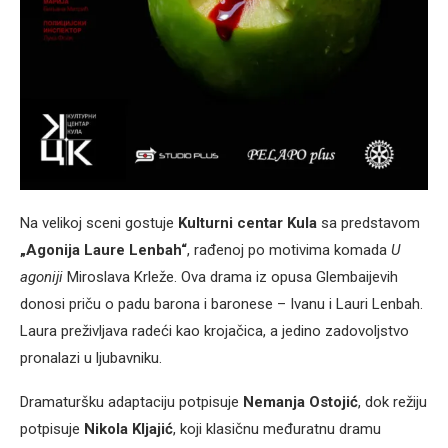
Na velikoj sceni gostuje
Kulturni centar Kula
sa predstavom
„Agonija Laure Lenbah“
, rađenoj po motivima komada
U
agoniji
Miroslava Krleže. Ova drama iz opusa Glembaijevih
donosi priču o padu barona i baronese – Ivanu i Lauri Lenbah.
Laura preživljava radeći kao krojačica, a jedino zadovoljstvo
pronalazi u ljubavniku.
Dramaturšku adaptaciju potpisuje
Nemanja Ostojić
, dok režiju
potpisuje
Nikola Kljajić
, koji klasičnu međuratnu dramu