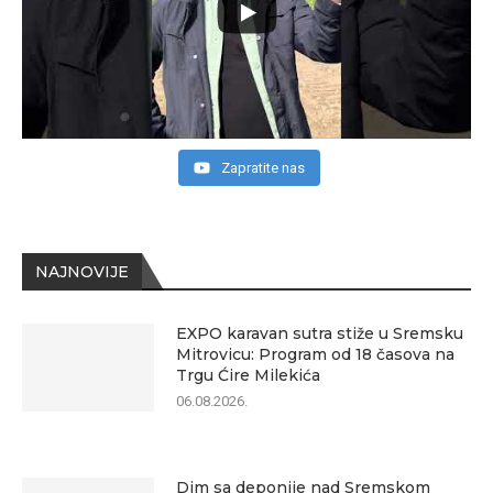
Zapratite nas
NAJNOVIJE
EXPO karavan sutra stiže u Sremsku
Mitrovicu: Program od 18 časova na
Trgu Ćire Milekića
06.08.2026.
Dim sa deponije nad Sremskom