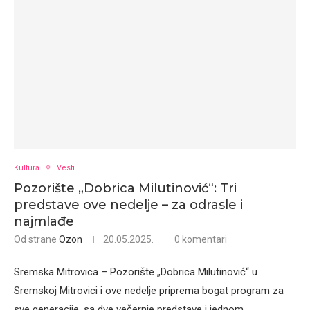
Kultura
Vesti
Pozorište „Dobrica Milutinović“: Tri
predstave ove nedelje – za odrasle i
najmlađe
Od strane
Ozon
20.05.2025.
0 komentari
Sremska Mitrovica – Pozorište „Dobrica Milutinović“ u
Sremskoj Mitrovici i ove nedelje priprema bogat program za
sve generacije, sa dve večernje predstave i jednom