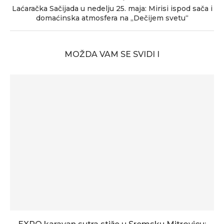
Laćaračka Sačijada u nedelju 25. maja: Mirisi ispod sača i
domaćinska atmosfera na „Dečijem svetu“
MOŽDA VAM SE SVIDI I