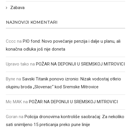
Zabava
NAJNOVIJI KOMENTARI
Cccc
na
PIO fond: Novo povećanje penzija i dalje u planu, ali
konačna odluka još nije doneta
Upravo tako
na
POŽAR NA DEPONIJI U SREMSKOJ MITROVICI
Вуле
na
Savski Titanik ponovo izronio: Nizak vodostaj otkrio
olupinu broda „Slovenac“ kod Sremske Mitrovice
Mc MAK
na
POŽAR NA DEPONIJI U SREMSKOJ MITROVICI
Goran
na
Policija dronovima kontroliše saobraćaj: Za nekoliko
sati snimljeno 15 preticanja preko pune linije