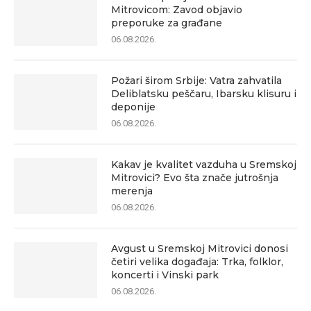
Mitrovicom: Zavod objavio
preporuke za građane
06.08.2026.
Požari širom Srbije: Vatra zahvatila
Deliblatsku peščaru, Ibarsku klisuru i
deponije
06.08.2026.
Kakav je kvalitet vazduha u Sremskoj
Mitrovici? Evo šta znače jutrošnja
merenja
06.08.2026.
Avgust u Sremskoj Mitrovici donosi
četiri velika događaja: Trka, folklor,
koncerti i Vinski park
06.08.2026.