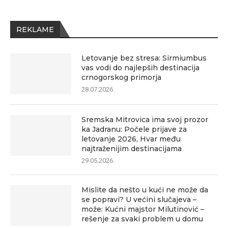
REKLAME
Letovanje bez stresa: Sirmiumbus
vas vodi do najlepših destinacija
crnogorskog primorja
28.07.2026.
Sremska Mitrovica ima svoj prozor
ka Jadranu: Počele prijave za
letovanje 2026, Hvar među
najtraženijim destinacijama
29.05.2026.
Mislite da nešto u kući ne može da
se popravi? U većini slučajeva –
može: Kućni majstor Milutinović –
rešenje za svaki problem u domu