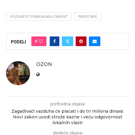
POZORIŠTE "DOBRICA MILUTINOVIĆ"
PREDSTAVE
0
PODELI
OZON
prethodna objava
Zagađivači vazduha će plaćati i do tri miliona dinara:
Novi zakon uvodi strože kazne i veću odgovornost
lokalnih vlasti
sledeća objava