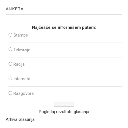
ANKETA
Najčešće se informišem putem:
Štampe
Televizije
Radija
Interneta
Razgovora
Pogledaj rezultate glasanja
Arhiva Glasanja