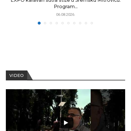
EXPO karavan sutra stiže u Sremsku Mitrovicu:
Program...
06.08.2026.
VIDEO