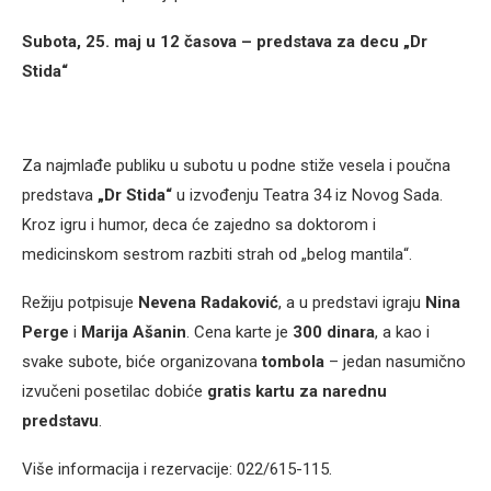
Subota, 25. maj u 12 časova – predstava za decu „Dr
Stida“
Za najmlađe publiku u subotu u podne stiže vesela i poučna
predstava
„Dr Stida“
u izvođenju Teatra 34 iz Novog Sada.
Kroz igru i humor, deca će zajedno sa doktorom i
medicinskom sestrom razbiti strah od „belog mantila“.
Režiju potpisuje
Nevena Radaković
, a u predstavi igraju
Nina
Perge
i
Marija Ašanin
. Cena karte je
300 dinara
, a kao i
svake subote, biće organizovana
tombola
– jedan nasumično
izvučeni posetilac dobiće
gratis kartu za narednu
predstavu
.
Više informacija i rezervacije: 022/615-115.