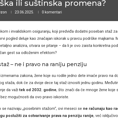
ška ili suštinska promena?
Ozon
23.06.2025.
0 komentari
kom i invalidskom osiguranju, koji predviđa dodatni poseban staž za
 prvi pogled deluje kao značajan iskorak u pravcu podrške majkama. 
etaljno analizira, otvara se pitanje – da li je ovo zaista konkretna p
ličan gest sa odloženim efektom?
až – ne i pravo na raniju penziju
izmenama zakona, žene koje su rodile jedno dete imaće pravo na do
 staža, dok će za dvoje dece taj staž iznositi jednu godinu. Međuti
nje da važi
tek od 2032. godine
, što znači da će mnoge žene koje 
i bez mogućnosti da ovo pravo iskoriste.
ko se nazivaju „posebnim stažom“, ovi meseci se
ne računaju kao ra
u poslužiti za ostvarivanje prava na penziju ranije
, već isključi