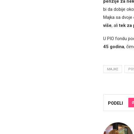
penzije za nek
bi da dobije ok
Majka sa dvoje 
više
, ali
tek za
U PIO fondu pods
45 godina
, či
MAJKE
PO
0
PODELI