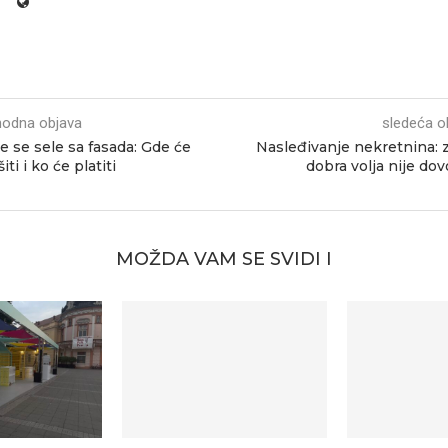
hodna objava
sledeća o
e se sele sa fasada: Gde će
Nasleđivanje nekretnina: 
iti i ko će platiti
dobra volja nije dov
MOŽDA VAM SE SVIDI I