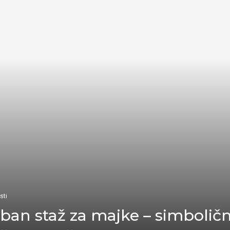
sti
ban staž za majke – simbolič