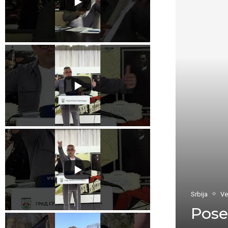
Srbija
Ve
Pose