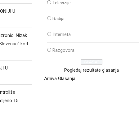
Televizije
ONIJI U
Radija
Interneta
izronio: Nizak
„Slovenac“ kod
Razgovora
JI U
Pogledaj rezultate glasanja
Arhiva Glasanja
ntroliše
mljeno 15