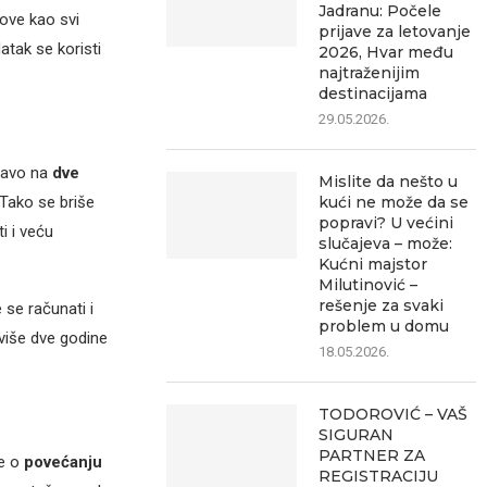
Jadranu: Počele
love kao svi
prijave za letovanje
atak se koristi
2026, Hvar među
najtraženijim
destinacijama
29.05.2026.
ravo na
dve
Mislite da nešto u
. Tako se briše
kući ne može da se
popravi? U većini
i i veću
slučajeva – može:
Kućni majstor
Milutinović –
rešenje za svaki
 se računati i
problem u domu
jviše dve godine
18.05.2026.
TODOROVIĆ – VAŠ
SIGURAN
PARTNER ZA
se o
povećanju
REGISTRACIJU