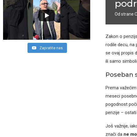
podr
Od strane
Zakon o penzijs
rodile decu, na
Zapratite nas
se ovaj propis d
ili samo simbo
Poseban st
Prema važećim 
meseci posebnog
pogodnost poči
penzije – ostat
Još važnije, ia
znači da
ne mog