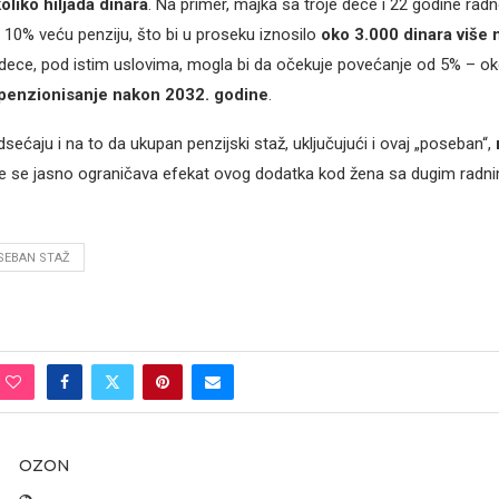
oliko hiljada dinara
. Na primer, majka sa troje dece i 22 godine ra
o 10% veću penziju, što bi u proseku iznosilo
oko 3.000 dinara više
dece, pod istim uslovima, mogla bi da očekuje povećanje od 5% – o
 penzionisanje nakon 2032. godine
.
ećaju i na to da ukupan penzijski staž, uključujući i ovaj „poseban“,
me se jasno ograničava efekat ovog dodatka kod žena sa dugim radn
SEBAN STAŽ
OZON