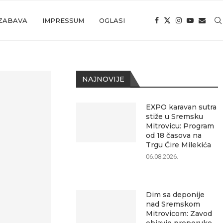
ZABAVA
IMPRESSUM
OGLASI
NAJNOVIJE
EXPO karavan sutra
stiže u Sremsku
Mitrovicu: Program
od 18 časova na
Trgu Ćire Milekića
06.08.2026.
Dim sa deponije
nad Sremskom
Mitrovicom: Zavod