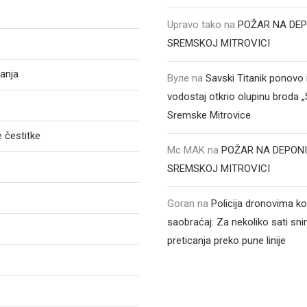
Upravo tako
na
POŽAR NA DEP
SREMSKOJ MITROVICI
anja
Вуле
na
Savski Titanik ponovo 
vodostaj otkrio olupinu broda 
Sremske Mitrovice
 čestitke
Mc MAK
na
POŽAR NA DEPONI
SREMSKOJ MITROVICI
Goran
na
Policija dronovima ko
saobraćaj: Za nekoliko sati sni
preticanja preko pune linije