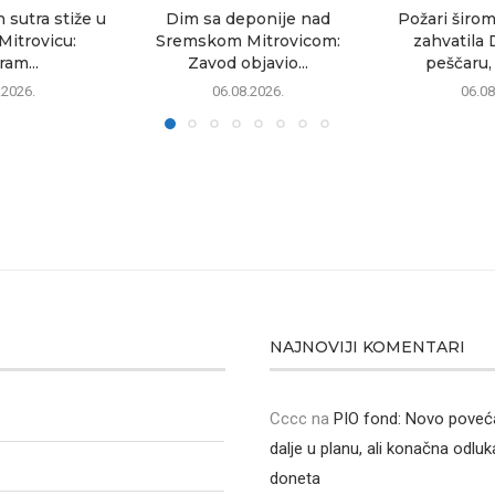
sutra stiže u
Dim sa deponije nad
Požari širom
itrovicu:
Sremskom Mitrovicom:
zahvatila 
am...
Zavod objavio...
peščaru, 
.2026.
06.08.2026.
06.08
NAJNOVIJI KOMENTARI
Cccc
na
PIO fond: Novo poveća
dalje u planu, ali konačna odluka
doneta