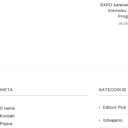
EXPO karavan 
Sremsku M
Progr
06.08
META
KATEGORIJE
Editors' Pick
O nama
Kontakt
Izdvajamo
Prijava