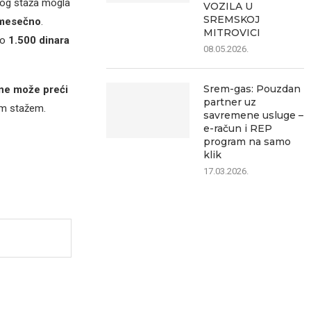
dnog staža mogla
VOZILA U
SREMSKOJ
 mesečno
.
MITROVICI
ko
1.500 dinara
08.05.2026.
Srem-gas: Pouzdan
ne može preći
partner uz
im stažem.
savremene usluge –
e-račun i REP
program na samo
klik
17.03.2026.