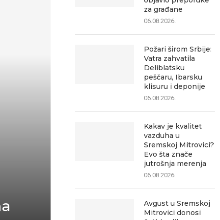
objavio preporuke
za građane
06.08.2026.
Požari širom Srbije:
Vatra zahvatila
Deliblatsku
peščaru, Ibarsku
klisuru i deponije
06.08.2026.
Kakav je kvalitet
vazduha u
Sremskoj Mitrovici?
Evo šta znače
jutrošnja merenja
06.08.2026.
na
Avgust u Sremskoj
Mitrovici donosi