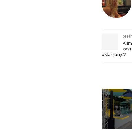
pret
Klim
završ
uklanjanje?