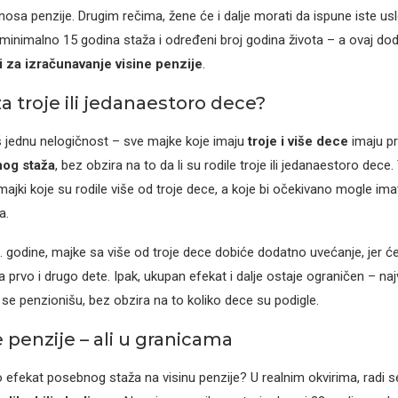
osa penzije. Drugim rečima, žene će i dalje morati da ispune iste us
 minimalno 15 godina staža i određeni broj godina života – a ovaj dod
 za izračunavanje visine penzije
.
 troje ili jedanaestoro dece?
 jednu nelogičnost – sve majke koje imaju
troje i više dece
imaju p
og staža
, bez obzira na to da li su rodile troje ili jedanaestoro dece
ajki koje su rodile više od troje dece, a koje bi očekivano mogle imat
a.
 godine, majke sa više od troje dece dobiće dodatno uvećanje, jer će
 prvo i drugo dete. Ipak, ukupan efekat i dalje ostaje ograničen – na
 se penzionišu, bez obzira na to koliko dece su podigle.
 penzije – ali u granicama
vo efekat posebnog staža na visinu penzije? U realnim okvirima, radi 