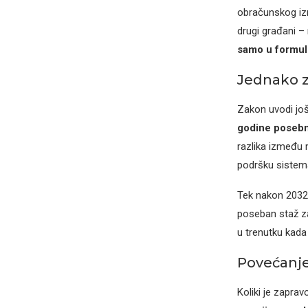
obračunskog izn
drugi građani –
samo u formuli
Jednako za
Zakon uvodi još
godine posebn
razlika između m
podršku sistem
Tek nakon 2032.
poseban staž za
u trenutku kada
Povećanje
Koliki je zapra