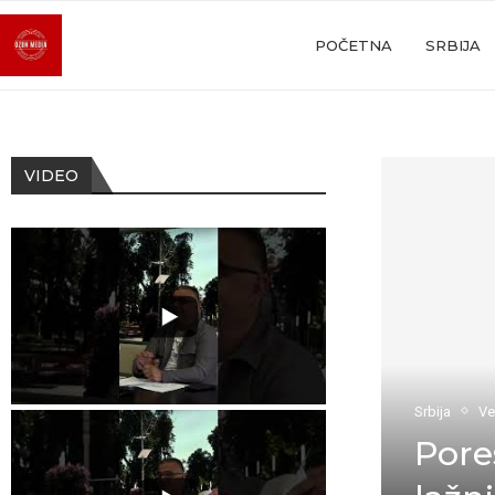
POČETNA
SRBIJA
VIDEO
Srbija
Ve
Pore