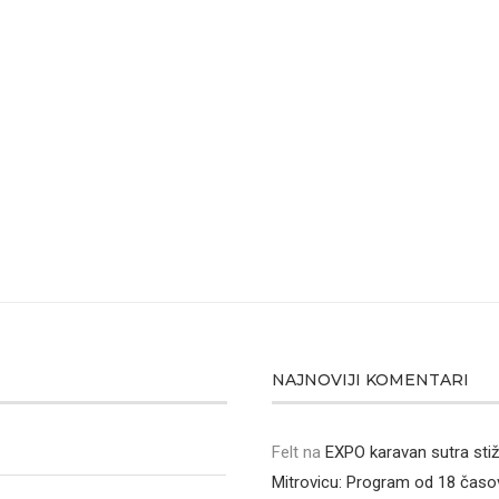
NAJNOVIJI KOMENTARI
Felt
na
EXPO karavan sutra sti
Mitrovicu: Program od 18 časo