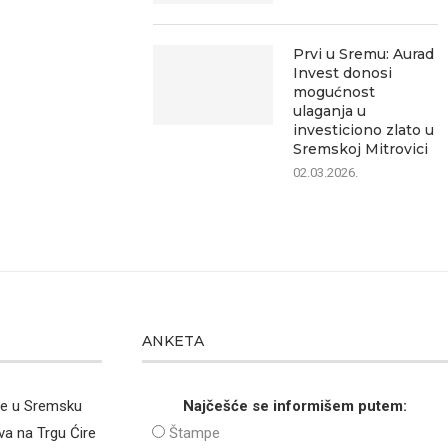
Prvi u Sremu: Aurad
Invest donosi
mogućnost
ulaganja u
investiciono zlato u
Sremskoj Mitrovici
02.03.2026.
ANKETA
že u Sremsku
Najčešće se informišem putem:
va na Trgu Ćire
Štampe