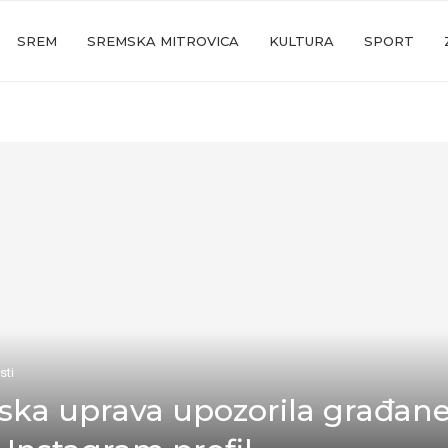
SREM
SREMSKA MITROVICA
KULTURA
SPORT
sti
ska uprava upozorila građan