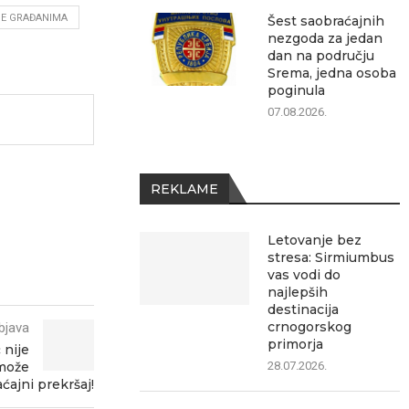
E GRAĐANIMA
Šest saobraćajnih
nezgoda za jedan
dan na području
Srema, jedna osoba
poginula
07.08.2026.
REKLAME
Letovanje bez
stresa: Sirmiumbus
vas vodi do
najlepših
destinacija
crnogorskog
bjava
primorja
 nije
 može
28.07.2026.
ćajni prekršaj!