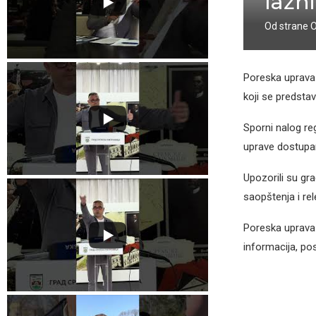
lažn
Od strane
Poreska uprava 
koji se predstav
Sporni nalog r
uprave dostup
Upozorili su gra
saopštenja i rel
Poreska uprava 
informacija, po