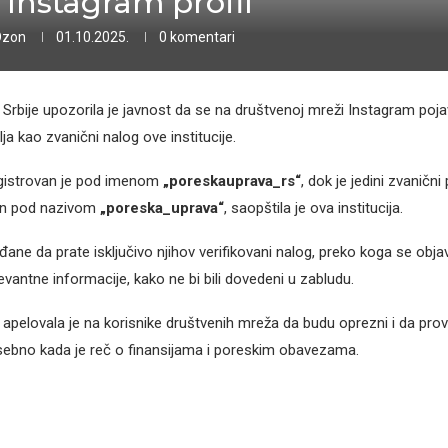
i Instagram profil
Ozon
01.10.2025.
0 komentari
Srbije upozorila je javnost da se na društvenoj mreži Instagram poj
lja kao zvanični nalog ove institucije.
egistrovan je pod imenom
„poreskauprava_rs“
, dok je jedini zvanični
an pod nazivom
„poreska_uprava“
, saopštila je ova institucija.
đane da prate isključivo njihov verifikovani nalog, preko koga se objav
evantne informacije, kako ne bi bili dovedeni u zabludu.
apelovala je na korisnike društvenih mreža da budu oprezni i da prov
sebno kada je reč o finansijama i poreskim obavezama.