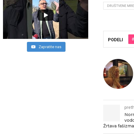
DRUŠTVENE MRE
0
PODELI
Zapratite nas
pret
Nor
vodo
Žrtava fašizma