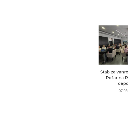
Štab za vanre
Požar na R
depon
07.08