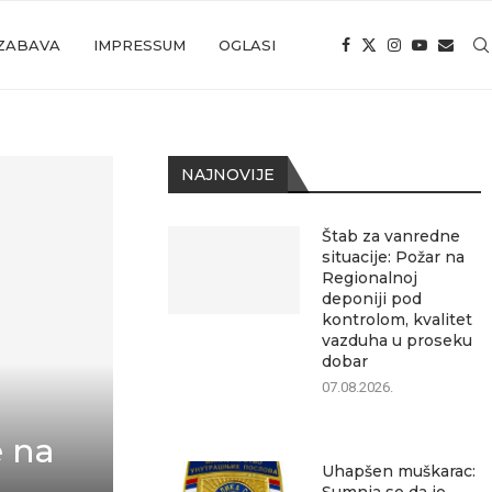
ZABAVA
IMPRESSUM
OGLASI
NAJNOVIJE
Štab za vanredne
situacije: Požar na
Regionalnoj
deponiji pod
kontrolom, kvalitet
vazduha u proseku
dobar
07.08.2026.
e na
Uhapšen muškarac: