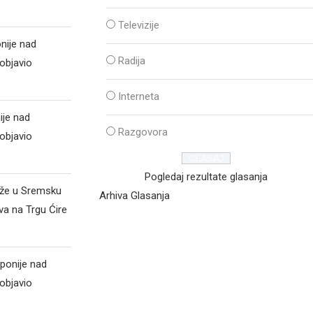
Televizije
nije nad
Radija
objavio
Interneta
ije nad
Razgovora
objavio
Pogledaj rezultate glasanja
iže u Sremsku
Arhiva Glasanja
va na Trgu Ćire
ponije nad
objavio