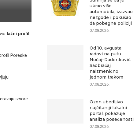
Sumnja se da je
ukrao više
automobila, izazvao
nezgode i pokušao
da pobegne policiji
07.08.2026.
avio
lažni profil
Od 10. avgusta
radovi na putu
 profil Poreske
Noćaj–Radenković:
Saobraćaj
naizmenično
ljuju
jednom trakom
07.08.2026.
eravaju izvore
Ozon ubedljivo
najčitaniji lokalni
portal, pokazuje
analiza posećenosti
07.08.2026.