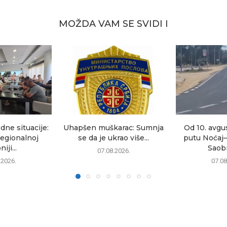
MOŽDA VAM SE SVIDI I
dne situacije:
Uhapšen muškarac: Sumnja
Od 10. avgu
egionalnoj
se da je ukrao više...
putu Noćaj
iji...
Saobr
07.08.2026.
.2026.
07.08