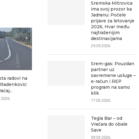
Sremska Mitrovica
ima svoj prozor ka
Jadranu: Počele
prijave za letovanje
2026, Hvar među
najtraženijim
destinacijama
29.05.2026.
Srem-gas: Pouzdan
partner uz
savremene usluge –
sta radovi na
Ozon ubedljivo najčitaniji
Žene u penzij
e-račun i REP
–Radenković:
lokalni portal, pokazuje
puna p
program na samo
aćaj...
analiza posećenosti
07.0
klik
.2026.
07.08.2026.
17.03.2026.
Tegla Bar – od
Vračara do obale
Save
09.03.2026.