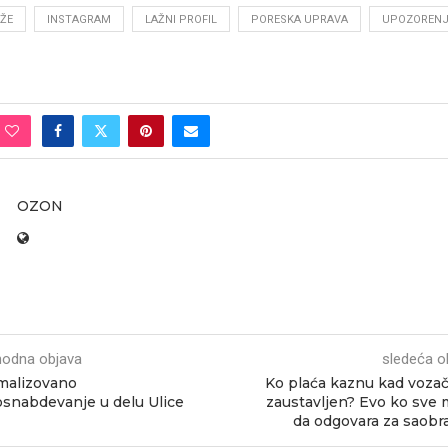
ŽE
INSTAGRAM
LAŽNI PROFIL
PORESKA UPRAVA
UPOZORENJ
OZON
hodna objava
sledeća o
malizovano
Ko plaća kaznu kad vozač
snabdevanje u delu Ulice
zaustavljen? Evo ko sve
da odgovara za saobra