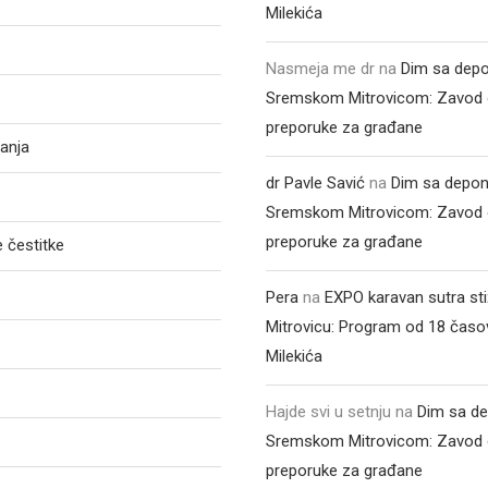
Milekića
Nasmeja me dr
na
Dim sa depo
Sremskom Mitrovicom: Zavod 
preporuke za građane
anja
dr Pavle Savić
na
Dim sa depon
Sremskom Mitrovicom: Zavod 
preporuke za građane
 čestitke
Pera
na
EXPO karavan sutra st
Mitrovicu: Program od 18 časo
Milekića
Hajde svi u setnju
na
Dim sa de
Sremskom Mitrovicom: Zavod 
preporuke za građane