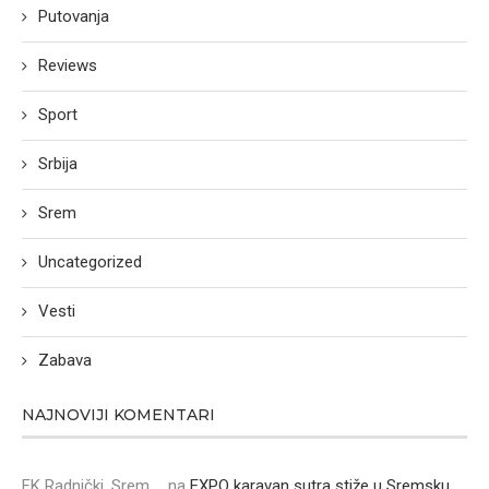
Putovanja
Reviews
Sport
Srbija
Srem
Uncategorized
Vesti
Zabava
NAJNOVIJI KOMENTARI
FK Radnički, Srem ...
na
EXPO karavan sutra stiže u Sremsku