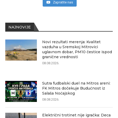
Zapratite nas
NAJNOVIJE
Novi rezultati merenja: Kvalitet
vazduha u Sremskoj Mitrovici
uglavnom dobar, PM10 čestice ispod
granične vrednosti
08.08.2026.
Sutra fudbalski duel na Mitros areni:
FK Mitros dočekuje Budućnost iz
Salaša Noćajskog
08.08.2026.
Električni trotinet nije igračka: Deca