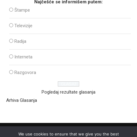
Najčešće se informišem putem:
Štampe
Televizije
Radija
Interneta
Razgovora
Pogledaj rezultate glasanja
Arhiva Glasanja
We use cookies to ensure that we give you the best