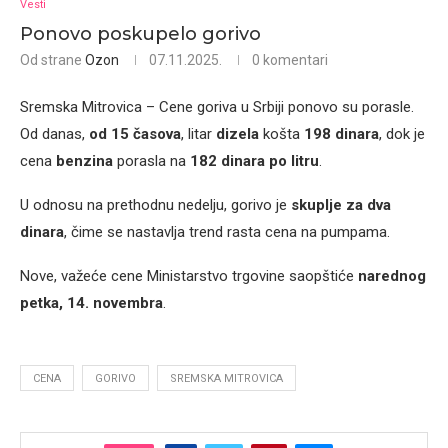
Vesti
Ponovo poskupelo gorivo
Od strane
Ozon
07.11.2025.
0 komentari
Sremska Mitrovica – Cene goriva u Srbiji ponovo su porasle.
Od danas,
od 15 časova
, litar
dizela
košta
198 dinara
, dok je
cena
benzina
porasla na
182 dinara po litru
.
U odnosu na prethodnu nedelju, gorivo je
skuplje za dva
dinara
, čime se nastavlja trend rasta cena na pumpama.
Nove, važeće cene Ministarstvo trgovine saopštiće
narednog
petka, 14. novembra
.
CENA
GORIVO
SREMSKA MITROVICA