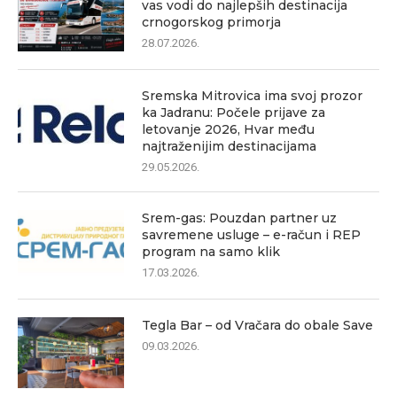
vas vodi do najlepših destinacija
crnogorskog primorja
28.07.2026.
Sremska Mitrovica ima svoj prozor
ka Jadranu: Počele prijave za
letovanje 2026, Hvar među
najtraženijim destinacijama
29.05.2026.
Srem-gas: Pouzdan partner uz
savremene usluge – e-račun i REP
program na samo klik
17.03.2026.
Tegla Bar – od Vračara do obale Save
09.03.2026.