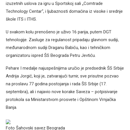
izuzetnih uslova za igru u Sportskoj sali „Comtrade
Technology Centar“, i ljubaznosti domaćina iz visoke i srednje
škole ITS i ITHS.
U svakom kolu prenošeno je uživo 16 parija, putem DGT
tehnologije. Zasluge za regulanost pripadaju glavnom sudiji,
međunarodnom sudiji Draganu Babiću, kao i tehničkom
organizatoru ispred ŠS Beograda Petru Jevtiću.
Pehare I medalje najuspešnijima uručio je predsednik ŠS Srbije
Andrija Jorgić, koji je, zatvarajući turnir, sve prisutne pozvao
na proslavu 77 godina postojanja i rada ŠS Srbije (17.
septembra), ali i najavio nove korake Saveza – potpisivanje
protokola sa Ministarstvom prosvete i Opštinom Vrnjačka
Banja.
Foto Šahovski savez Beograda