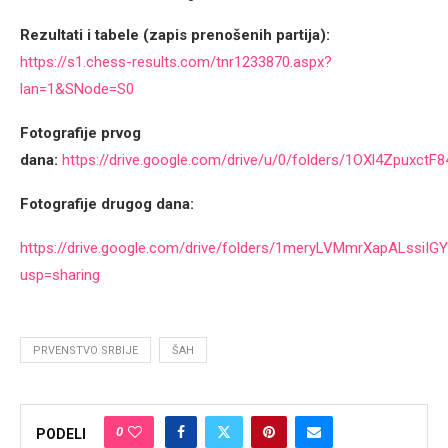
Rezultati i tabele (zapis prenošenih partija):
https://s1.chess-results.com/tnr1233870.aspx?
lan=1&SNode=S0
Fotografije prvog
dana:
https://drive.google.com/drive/u/0/folders/1OXl4Zpuxc
Fotografije drugog dana:
https://drive.google.com/drive/folders/1meryLVMmrXapALssi
usp=sharing
PRVENSTVO SRBIJE
ŠAH
0
PODELI