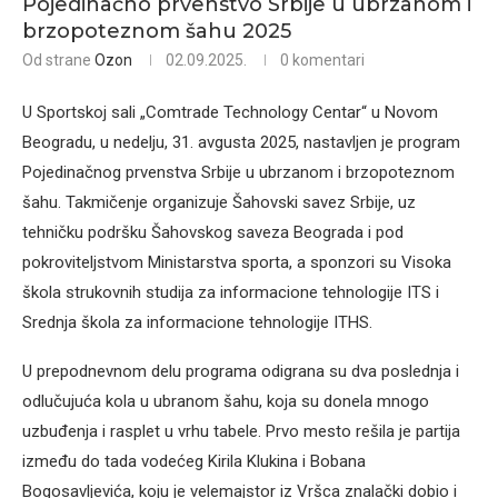
Pojedinačno prvenstvo Srbije u ubrzanom i
brzopoteznom šahu 2025
Od strane
Ozon
02.09.2025.
0 komentari
U Sportskoj sali „Comtrade Technology Centar“ u Novom
Beogradu, u nedelju, 31. avgusta 2025, nastavljen je program
Pojedinačnog prvenstva Srbije u ubrzanom i brzopoteznom
šahu. Takmičenje organizuje Šahovski savez Srbije, uz
tehničku podršku Šahovskog saveza Beograda i pod
pokroviteljstvom Ministarstva sporta, a sponzori su Visoka
škola strukovnih studija za informacione tehnologije ITS i
Srednja škola za informacione tehnologije ITHS.
U prepodnevnom delu programa odigrana su dva poslednja i
odlučujuća kola u ubranom šahu, koja su donela mnogo
uzbuđenja i rasplet u vrhu tabele. Prvo mesto rešila je partija
između do tada vodećeg Kirila Klukina i Bobana
Bogosavljevića, koju je velemajstor iz Vršca znalački dobio i