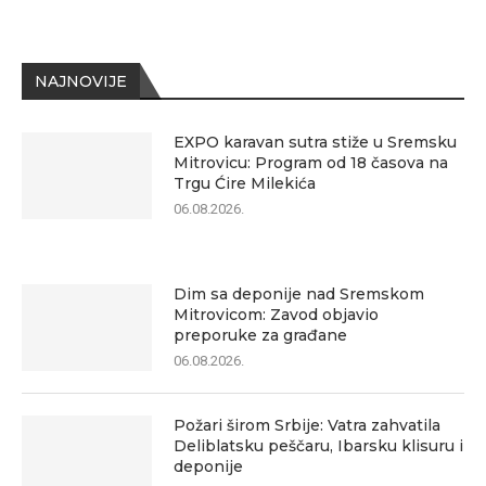
NAJNOVIJE
EXPO karavan sutra stiže u Sremsku
Mitrovicu: Program od 18 časova na
Trgu Ćire Milekića
06.08.2026.
Dim sa deponije nad Sremskom
Mitrovicom: Zavod objavio
preporuke za građane
06.08.2026.
Požari širom Srbije: Vatra zahvatila
Deliblatsku peščaru, Ibarsku klisuru i
deponije