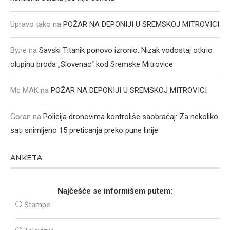
Upravo tako
na
POŽAR NA DEPONIJI U SREMSKOJ MITROVICI
Вуле
na
Savski Titanik ponovo izronio: Nizak vodostaj otkrio
olupinu broda „Slovenac“ kod Sremske Mitrovice
Mc MAK
na
POŽAR NA DEPONIJI U SREMSKOJ MITROVICI
Goran
na
Policija dronovima kontroliše saobraćaj: Za nekoliko
sati snimljeno 15 preticanja preko pune linije
ANKETA
Najčešće se informišem putem:
Štampe