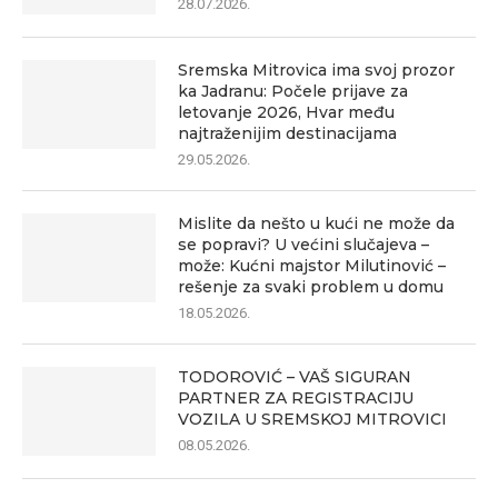
28.07.2026.
Sremska Mitrovica ima svoj prozor
ka Jadranu: Počele prijave za
letovanje 2026, Hvar među
najtraženijim destinacijama
29.05.2026.
Mislite da nešto u kući ne može da
se popravi? U većini slučajeva –
može: Kućni majstor Milutinović –
rešenje za svaki problem u domu
18.05.2026.
TODOROVIĆ – VAŠ SIGURAN
PARTNER ZA REGISTRACIJU
VOZILA U SREMSKOJ MITROVICI
08.05.2026.