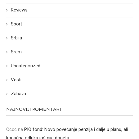
Reviews
Sport
Srbija
Srem
Uncategorized
Vesti
Zabava
NAJNOVIJI KOMENTARI
Cccc
na
PIO fond: Novo povećanje penzija i dalje u planu, ali
konačna odluka još nije doneta