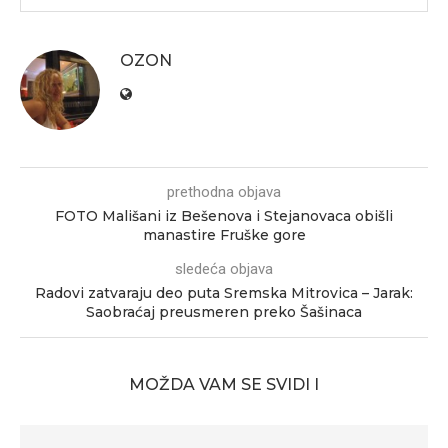
OZON
prethodna objava
FOTO Mališani iz Bešenova i Stejanovaca obišli
manastire Fruške gore
sledeća objava
Radovi zatvaraju deo puta Sremska Mitrovica – Jarak:
Saobraćaj preusmeren preko Šašinaca
MOŽDA VAM SE SVIDI I