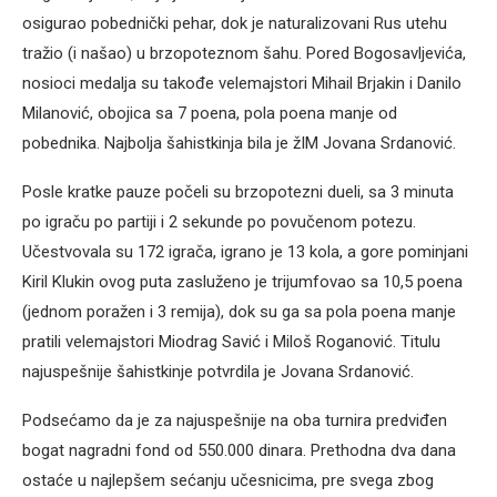
osigurao pobednički pehar, dok je naturalizovani Rus utehu
tražio (i našao) u brzopoteznom šahu. Pored Bogosavljevića,
nosioci medalja su takođe velemajstori Mihail Brjakin i Danilo
Milanović, obojica sa 7 poena, pola poena manje od
pobednika. Najbolja šahistkinja bila je žIM Jovana Srdanović.
Posle kratke pauze počeli su brzopotezni dueli, sa 3 minuta
po igraču po partiji i 2 sekunde po povučenom potezu.
Učestvovala su 172 igrača, igrano je 13 kola, a gore pominjani
Kiril Klukin ovog puta zasluženo je trijumfovao sa 10,5 poena
(jednom poražen i 3 remija), dok su ga sa pola poena manje
pratili velemajstori Miodrag Savić i Miloš Roganović. Titulu
najuspešnije šahistkinje potvrdila je Jovana Srdanović.
Podsećamo da je za najuspešnije na oba turnira predviđen
bogat nagradni fond od 550.000 dinara. Prethodna dva dana
ostaće u najlepšem sećanju učesnicima, pre svega zbog