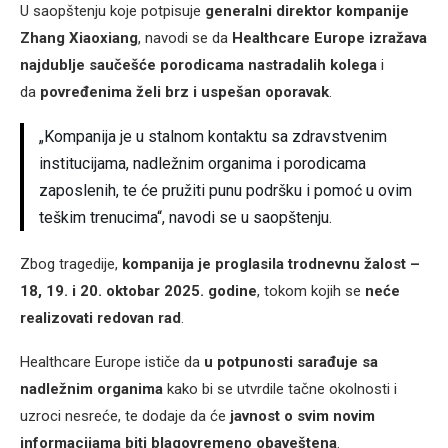
U saopštenju koje potpisuje
generalni direktor kompanije
Zhang Xiaoxiang
, navodi se da
Healthcare Europe izražava
najdublje saučešće porodicama nastradalih kolega
i
da
povređenima želi brz i uspešan oporavak
.
„Kompanija je u stalnom kontaktu sa zdravstvenim
institucijama, nadležnim organima i porodicama
zaposlenih, te će pružiti punu podršku i pomoć u ovim
teškim trenucima“, navodi se u saopštenju.
Zbog tragedije,
kompanija je proglasila trodnevnu žalost –
18, 19. i 20. oktobar 2025. godine
, tokom kojih se
neće
realizovati redovan rad
.
Healthcare Europe ističe da
u potpunosti sarađuje sa
nadležnim organima
kako bi se utvrdile tačne okolnosti i
uzroci nesreće, te dodaje da će
javnost o svim novim
informacijama biti blagovremeno obaveštena
.