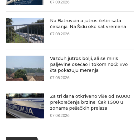
07.08.2026.
Na Batrovcima jutros četiri sata
čekanja: Na Šidu oko sat vremena
07.08.2026.
Vazduh jutros bolji, ali se miris
paljevine osećao i tokom noći: Evo
šta pokazuju merenja
07.08.2026.
Za tri dana otkriveno više od 19.000
prekoračenja brzine: Čak 1.500 u
zonama pešačkih prelaza
07.08.2026.