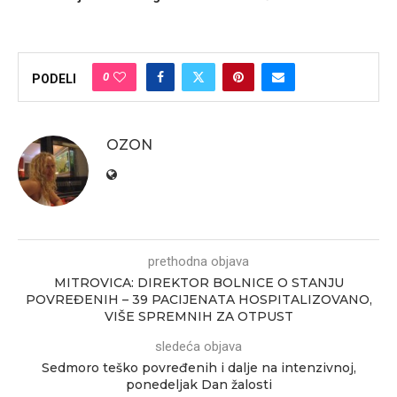
0
PODELI
OZON
prethodna objava
MITROVICA: DIREKTOR BOLNICE O STANJU
POVREĐENIH – 39 PACIJENATA HOSPITALIZOVANO,
VIŠE SPREMNIH ZA OTPUST
sledeća objava
Sedmoro teško povređenih i dalje na intenzivnoj,
ponedeljak Dan žalosti