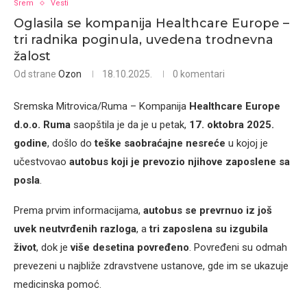
Srem
Vesti
Oglasila se kompanija Healthcare Europe –
tri radnika poginula, uvedena trodnevna
žalost
Od strane
Ozon
18.10.2025.
0 komentari
Sremska Mitrovica/Ruma – Kompanija
Healthcare Europe
d.o.o. Ruma
saopštila je da je u petak,
17. oktobra 2025.
godine
, došlo do
teške saobraćajne nesreće
u kojoj je
učestvovao
autobus koji je prevozio njihove zaposlene sa
posla
.
Prema prvim informacijama,
autobus se prevrnuo iz još
uvek neutvrđenih razloga
, a
tri zaposlena su izgubila
život
, dok je
više desetina povređeno
. Povređeni su odmah
prevezeni u najbliže zdravstvene ustanove, gde im se ukazuje
medicinska pomoć.