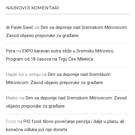
NAJNOVIJI KOMENTARI
dr Pavle Savić
na
Dim sa deponije nad Sremskom Mitrovicom:
Zavod objavio preporuke za građane
Pera
na
EXPO karavan sutra stiže u Sremsku Mitrovicu:
Program od 18 časova na Trgu Ćire Milekića
Hajde svi u setnju
na
Dim sa deponije nad Sremskom
Mitrovicom: Zavod objavio preporuke za građane
Marko
na
Dim sa deponije nad Sremskom Mitrovicom: Zavod
objavio preporuke za građane
Cccc
na
PIO fond: Novo povećanje penzija i dalje u planu, ali
konačna odluka još nije doneta