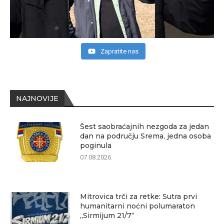
Zapratite nas
NAJNOVIJE
Šest saobraćajnih nezgoda za jedan
dan na području Srema, jedna osoba
poginula
07.08.2026.
Mitrovica trči za retke: Sutra prvi
humanitarni noćni polumaraton
„Sirmijum 21/7“