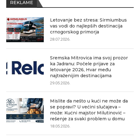
REKLAME
Letovanje bez stresa: Sirmiumbus
vas vodi do najlepših destinacija
crnogorskog primorja
28.07.2026.
Sremska Mitrovica ima svoj prozor
ka Jadranu: Počele prijave za
letovanje 2026, Hvar među
najtraženijim destinacijama
29.05.2026.
Mislite da nešto u kući ne može da
se popravi? U većini slučajeva –
može: Kućni majstor Milutinović –
rešenje za svaki problem u domu
18.05.2026.