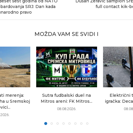
eset šest godina od NATO
Dušan Žeravić šampion Srb
bardovanja SRJ: Dan kada
full contact kik-
unarodno pravo
MOŽDA VAM SE SVIDI I
ati merenja:
Sutra fudbalski duel na
Električni 
uha u Sremskoj
Mitros areni: FK Mitros...
igračka: Deca
ici...
08.08.2026.
08.08
.2026.