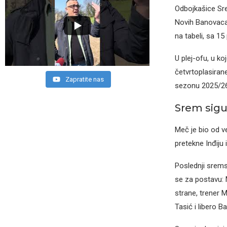
Odbojkašice Sre
Novih Banovaca
na tabeli, sa 1
U plej-ofu, u ko
četvrtoplasiran
Zapratite nas
sezonu 2025/26,
Srem sigu
Meč je bio od v
pretekne Inđiju
Poslednji srems
se za postavu: 
strane, trener M
Tasić i libero Ba