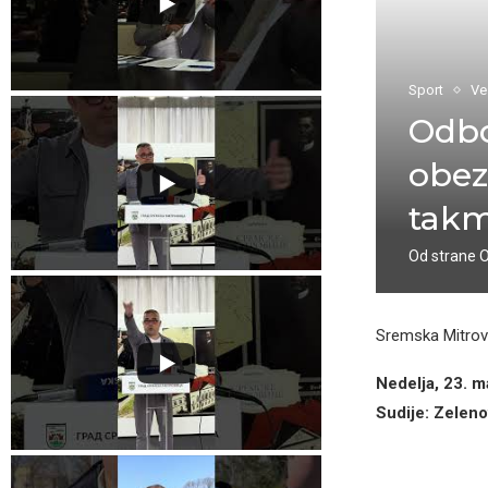
Sport
Ve
Odbo
obez
takm
Od strane
Sremska Mitrov
Nedelja, 23. m
Sudije: Zeleno