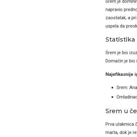
Srem je dominira
napravio predno
zaostatak, a pri
uspela da preokr
Statistik
Srem je bio izu
Domaćin je bio n
Najefikasnije i
Srem: Ana
Omladinac
Srem u če
Prva utakmica č
marta, dok je r