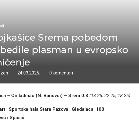
sti
jkašice Srema pobedom
bedile plasman u evropsko
ičenje
Ozon
24.03.2025.
0 komentari
ica –
Omladinac (N. Banovci) – Srem 0:3
(13:25, 22:25, 18:25)
art | Sportska hala Stara Pazova | Gledalaca: 100
vić i Spasić