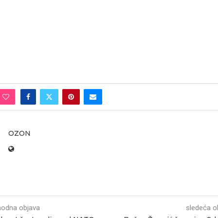
OZON
hodna objava
sledeća o