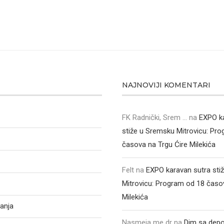
NAJNOVIJI KOMENTARI
FK Radnički, Srem ...
na
EXPO k
stiže u Sremsku Mitrovicu: Pr
časova na Trgu Ćire Milekića
Felt
na
EXPO karavan sutra sti
Mitrovicu: Program od 18 časo
Milekića
anja
Nasmeja me dr
na
Dim sa depo