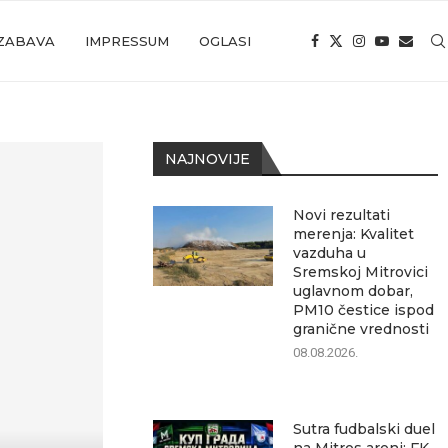
ZABAVA
IMPRESSUM
OGLASI
NAJNOVIJE
Novi rezultati
merenja: Kvalitet
vazduha u
Sremskoj Mitrovici
uglavnom dobar,
PM10 čestice ispod
granične vrednosti
08.08.2026.
Sutra fudbalski duel