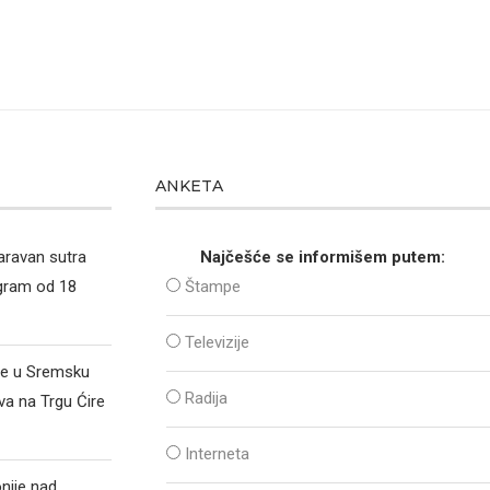
ANKETA
aravan sutra
Najčešće se informišem putem:
ogram od 18
Štampe
Televizije
že u Sremsku
Radija
va na Trgu Ćire
Interneta
nije nad