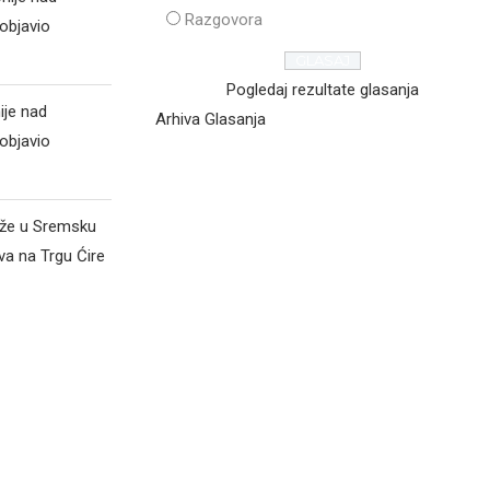
Razgovora
objavio
Pogledaj rezultate glasanja
ije nad
Arhiva Glasanja
objavio
iže u Sremsku
va na Trgu Ćire