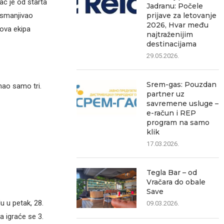
ac je od starta
Jadranu: Počele
prijave za letovanje
 smanjivao
2026, Hvar među
gova ekipa
najtraženijim
destinacijama
29.05.2026.
Srem-gas: Pouzdan
mao samo tri.
partner uz
savremene usluge –
e-račun i REP
program na samo
klik
17.03.2026.
Tegla Bar – od
Vračara do obale
Save
u u petak, 28.
09.03.2026.
a igraće se 3.