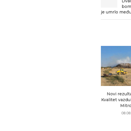
Dvad
bom
je umrlo međ
Novi rezult
Kvalitet vazd
Mitrov
08.08