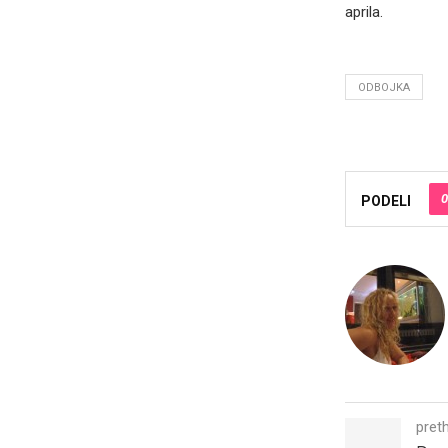
aprila.
ODBOJKA
0
PODELI
pret