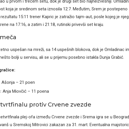
o u prvom i trećem setu, dok je drugi set bio najneizvesniji. Omladin
st koja je sredinom seta iznosila 12:7. Međutim, Srem je postepeno
 rezultatu 15:11 trener Kapric je zatražio tajm-aut, posle kojeg je nje
ene na 17:16, a zatim i 21:18, rutinski privevši set kraju.
a meča
zetno uspešan na mreži, sa 14 uspešnih blokova, dok je Omladinac i
ešto bolji u servisu, ali se u prijemu posebno istakla Dunja Grabić.
gračice:
 Ašonja – 21 poen
: Anja Miovčić – 11 poena
tvrtfinalu protiv Crvene zvezde
etvrtfinala plej-ofa između Crvene zvezde i Srema igra se u Beograd
evanš u Sremskoj Mitrovici zakazan za 31. mart. Eventualna majstoric