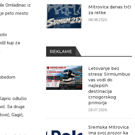
ile Omladinac iz
Mitrovica danas trči
za retke
je peto mesto
08.08.2026.
otiv
ndž kup za
.
REKLAME
Letovanje bez
stresa: Sirmiumbus
 pobedom
vas vodi do
najlepših
destinacija
crnogorskog
Kapric odlučio
primorja
vić. Sa druge
28.07.2026.
tović, Gagić,
Sremska Mitrovica
ima svoj prozor ka