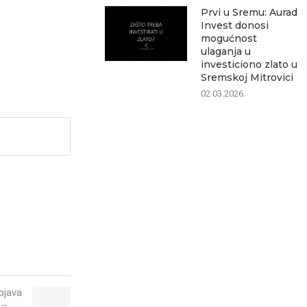
Prvi u Sremu: Aurad
Invest donosi
mogućnost
ulaganja u
investiciono zlato u
Sremskoj Mitrovici
02.03.2026.
bjava