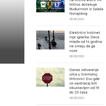
na Mitros areni: FK
Mitros dočekuje
Budućnost iz Salaša
Noćajskog
08.08.2026.
Električni trotinet
nije igračka: Deca
mlađa od 14 godina
ne smeju da ga
voze
08.08.2026.
Danas zatvaranje
ulica u Sremskoj
Mitrovici: Evo gde
će saobraćaj biti
obustavljen od 19
do 23 časa
08.08.2026.