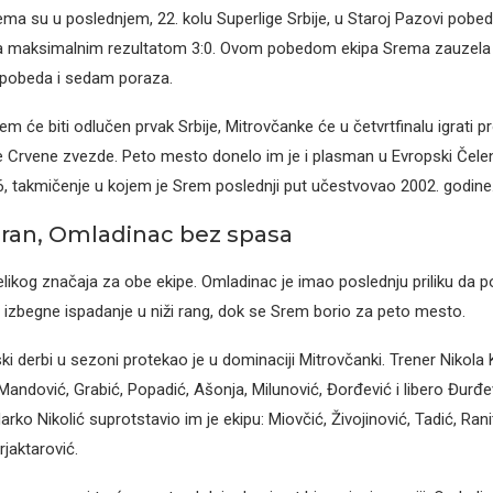
ma su u poslednjem, 22. kolu Superlige Srbije, u Staroj Pazovi pobed
 maksimalnim rezultatom 3:0. Ovom pobedom ekipa Srema zauzela 
5 pobeda i sedam poraza.
jem će biti odlučen prvak Srbije, Mitrovčanke će u četvrtfinalu igrati pr
e Crvene zvezde. Peto mesto donelo im je i plasman u Evropski Čele
 takmičenje u kojem je Srem poslednji put učestvovao 2002. godine
ran, Omladinac bez spasa
elikog značaja za obe ekipe. Omladinac je imao poslednju priliku da
 i izbegne ispadanje u niži rang, dok se Srem borio za peto mesto.
ki derbi u sezoni protekao je u dominaciji Mitrovčanki. Trener Nikola 
Mandović, Grabić, Popadić, Ašonja, Milunović, Đorđević i libero Đurđe
arko Nikolić suprotstavio im je ekipu: Miovčić, Živojinović, Tadić, Rani
rjaktarović.