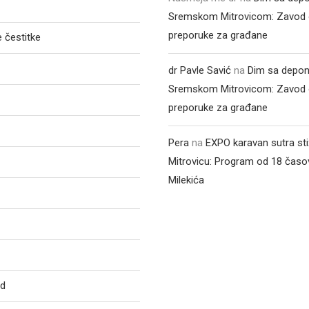
Sremskom Mitrovicom: Zavod 
preporuke za građane
 čestitke
dr Pavle Savić
na
Dim sa depon
Sremskom Mitrovicom: Zavod 
preporuke za građane
Pera
na
EXPO karavan sutra st
Mitrovicu: Program od 18 časo
Milekića
ed