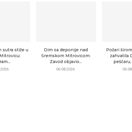
sutra stiže u
Dim sa deponije nad
Požari širom
itrovicu:
Sremskom Mitrovicom:
zahvatila 
am...
Zavod objavio...
peščaru, 
.2026.
06.08.2026.
06.08