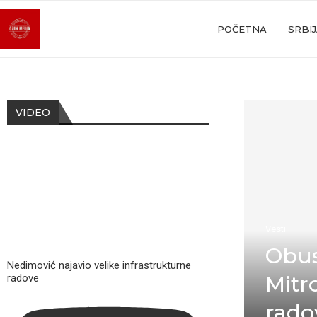
POČETNA
SRBI
VIDEO
Vesti
Obus
Nedimović najavio velike infrastrukturne
Mitr
radove
rado