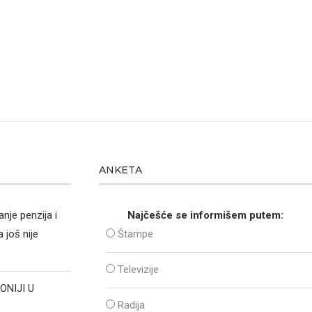
ANKETA
nje penzija i
Najčešće se informišem putem:
 još nije
Štampe
Televizije
ONIJI U
Radija