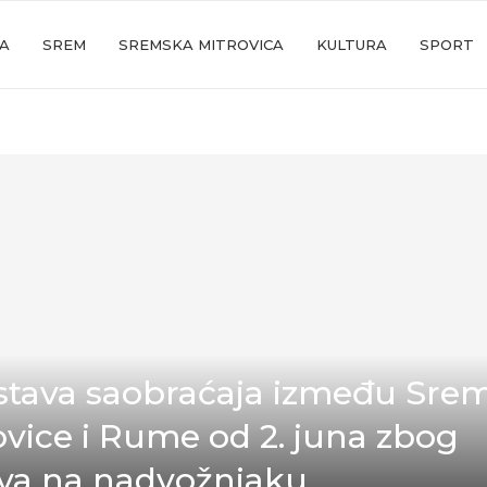
JA
SREM
SREMSKA MITROVICA
KULTURA
SPORT
tava saobraćaja između Sre
ovice i Rume od 2. juna zbog
va na nadvožnjaku