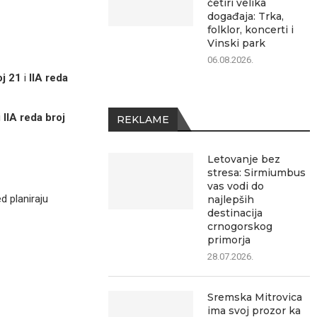
četiri velika
događaja: Trka,
folklor, koncerti i
Vinski park
06.08.2026.
oj 21
i
IIA reda
i
IIA reda broj
REKLAME
Letovanje bez
stresa: Sirmiumbus
vas vodi do
d planiraju
najlepših
destinacija
crnogorskog
primorja
28.07.2026.
Sremska Mitrovica
ima svoj prozor ka