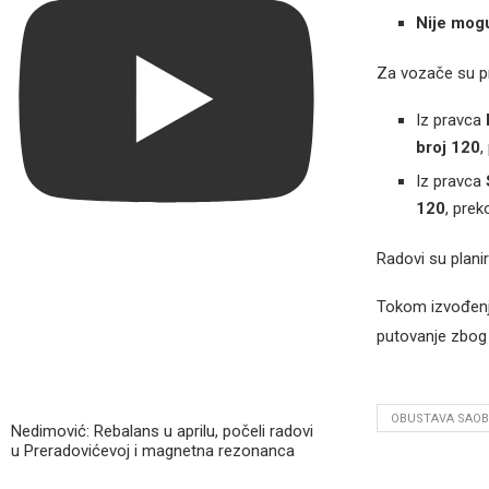
Nije mog
Za vozače su p
Iz pravca
broj 120
,
Iz pravca
120
, pre
Radovi su planir
Tokom izvođenj
putovanje zbo
OBUSTAVA SAOB
Nedimović: Rebalans u aprilu, počeli radovi
u Preradovićevoj i magnetna rezonanca