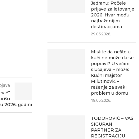
Jadranu: Počele
prijave za letovanje
2026, Hvar među
najtraženijim
destinacijama
29.05.2026.
Mislite da nešto u
kući ne može da se
popravi? U većini
slučajeva – može:
Kućni majstor
Milutinović –
bjava
rešenje za svaki
ević”
problem u domu
urišu
18.05.2026.
 u 2026. godini
TODOROVIĆ – VAŠ
SIGURAN
PARTNER ZA
REGISTRACIJU