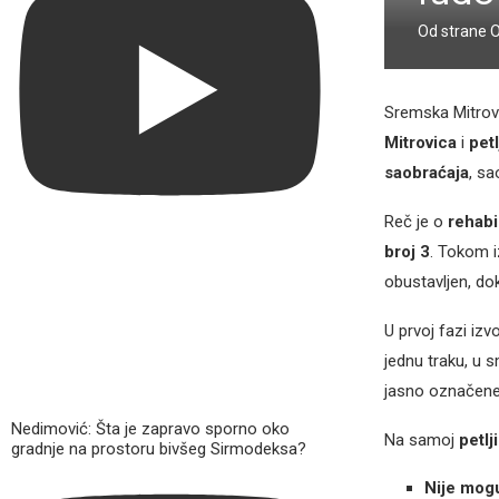
Od strane
Sremska Mitrov
Mitrovica
i
pet
saobraćaja
, sa
Reč je o
rehabi
broj 3
. Tokom i
obustavljen, do
U prvoj fazi iz
jednu traku, u 
jasno označen
Nedimović: Šta je zapravo sporno oko
Na samoj
petlj
gradnje na prostoru bivšeg Sirmodeksa?
Nije mogu