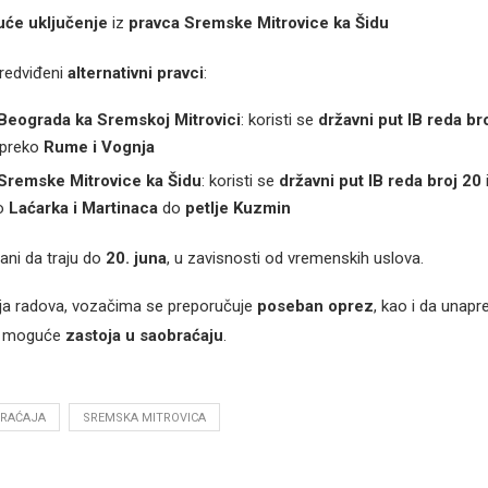
uće uključenje
iz
pravca Sremske Mitrovice ka Šidu
redviđeni
alternativni pravci
:
Beograda ka Sremskoj Mitrovici
: koristi se
državni put IB reda br
 preko
Rume i Vognja
Sremske Mitrovice ka Šidu
: koristi se
državni put IB reda broj 20
ko
Laćarka i Martinaca
do
petlje Kuzmin
ani da traju do
20. juna
, u zavisnosti od vremenskih uslova.
a radova, vozačima se preporučuje
poseban oprez
, kao i da unapre
g moguće
zastoja u saobraćaju
.
RAĆAJA
SREMSKA MITROVICA