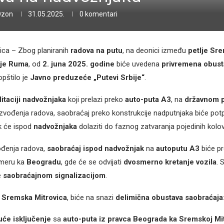
Ozon
31.05.2025.
0 komentari
ica – Zbog planiranih
radova na putu
, na deonici između
petlje Sr
lje Ruma
, od
2. juna 2025. godine
biće uvedena
privremena obust
opštilo je
Javno preduzeće „Putevi Srbije“
.
litaciji nadvožnjaka
koji prelazi preko
auto-puta A3
, na
državnom p
zvođenja radova, saobraćaj preko konstrukcije nadputnjaka biće po
k će ispod
nadvožnjaka
dolaziti do faznog zatvaranja pojedinih kolov
vođenja radova,
saobraćaj ispod nadvožnjak
na
autoputu A3
biće p
smeru ka
Beogradu
, gde će se odvijati
dvosmerno kretanje vozila
. 
e
saobraćajnom signalizacijom
.
i Sremska Mitrovica
, biće na snazi
delimična obustava saobraćaja
će isključenje
sa
auto-puta iz pravca Beograda ka Sremskoj Mit