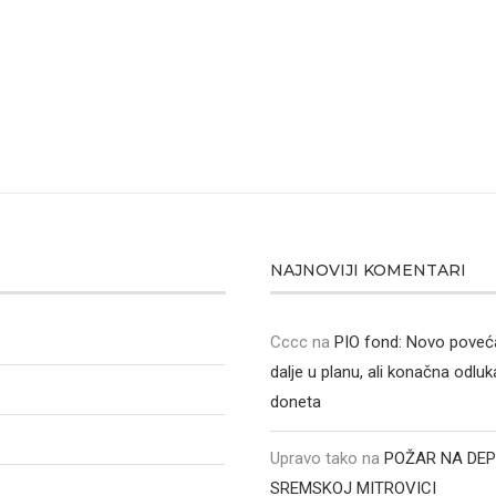
NAJNOVIJI KOMENTARI
Cccc
na
PIO fond: Novo poveća
dalje u planu, ali konačna odluka
doneta
Upravo tako
na
POŽAR NA DEP
SREMSKOJ MITROVICI