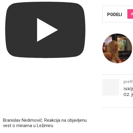
0
PODELI
pret
Iskl
02. 
Branislav Nedimović: Reakcija na objavljenu
vest o minama u Ležimiru