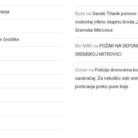
vanja
Вуле
na
Savski Titanik ponovo 
vodostaj otkrio olupinu broda 
Sremske Mitrovice
 čestitke
Mc MAK
na
POŽAR NA DEPONI
SREMSKOJ MITROVICI
Goran
na
Policija dronovima ko
saobraćaj: Za nekoliko sati sni
preticanja preko pune linije