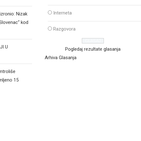
Interneta
izronio: Nizak
„Slovenac“ kod
Razgovora
JI U
Pogledaj rezultate glasanja
Arhiva Glasanja
ntroliše
mljeno 15