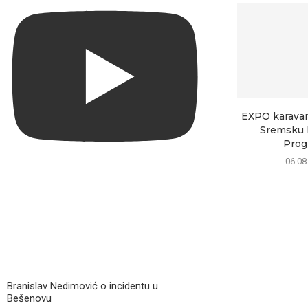
EXPO karavan 
Sremsku M
Progr
06.08
Branislav Nedimović o incidentu u
Bešenovu