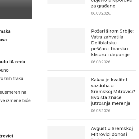
objavio preporuke
za građane
06.08.2026.
Požari širom Srbije:
emska
Vatra zahvatila
ava
Deliblatsku
peščaru, Ibarsku
klisuru i deponije
utu IA reda
06.08.2026.
tpuno
oznih traka.
Kakav je kvalitet
vazduha u
Sremskoj Mitrovici?
reusmeren na
Evo šta znače
Sve izmene biće
jutrošnja merenja
06.08.2026.
:
Avgust u Sremskoj
Mitrovici donosi
rovici