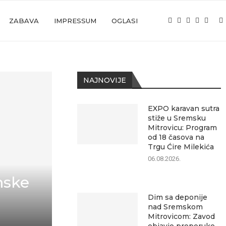
ZABAVA
IMPRESSUM
OGLASI
NAJNOVIJE
EXPO karavan sutra
stiže u Sremsku
Mitrovicu: Program
od 18 časova na
Trgu Ćire Milekića
06.08.2026.
mske
Dim sa deponije
nad Sremskom
Mitrovicom: Zavod