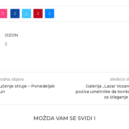
OZON
hodna objava
sledeća o
jučenje struje – Ponedeljak
Galerija „Lazar Vozar
jun
poziva umetnike da konk
za izlaganje
MOŽDA VAM SE SVIDI I