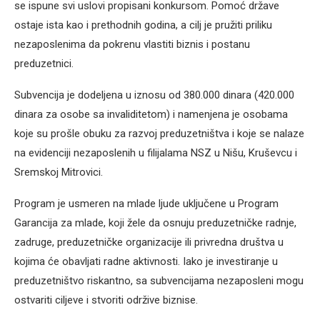
se ispune svi uslovi propisani konkursom. Pomoć države
ostaje ista kao i prethodnih godina, a cilj je pružiti priliku
nezaposlenima da pokrenu vlastiti biznis i postanu
preduzetnici.
Subvencija je dodeljena u iznosu od 380.000 dinara (420.000
dinara za osobe sa invaliditetom) i namenjena je osobama
koje su prošle obuku za razvoj preduzetništva i koje se nalaze
na evidenciji nezaposlenih u filijalama NSZ u Nišu, Kruševcu i
Sremskoj Mitrovici.
Program je usmeren na mlade ljude uključene u Program
Garancija za mlade, koji žele da osnuju preduzetničke radnje,
zadruge, preduzetničke organizacije ili privredna društva u
kojima će obavljati radne aktivnosti. Iako je investiranje u
preduzetništvo riskantno, sa subvencijama nezaposleni mogu
ostvariti ciljeve i stvoriti održive biznise.