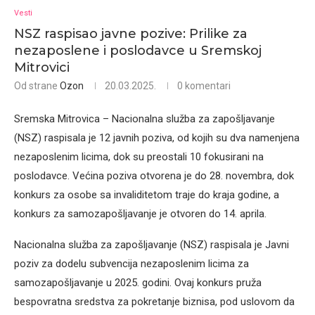
Vesti
NSZ raspisao javne pozive: Prilike za
nezaposlene i poslodavce u Sremskoj
Mitrovici
Od strane
Ozon
20.03.2025.
0 komentari
Sremska Mitrovica – Nacionalna služba za zapošljavanje
(NSZ) raspisala je 12 javnih poziva, od kojih su dva namenjena
nezaposlenim licima, dok su preostali 10 fokusirani na
poslodavce. Većina poziva otvorena je do 28. novembra, dok
konkurs za osobe sa invaliditetom traje do kraja godine, a
konkurs za samozapošljavanje je otvoren do 14. aprila.
Nacionalna služba za zapošljavanje (NSZ) raspisala je Javni
poziv za dodelu subvencija nezaposlenim licima za
samozapošljavanje u 2025. godini. Ovaj konkurs pruža
bespovratna sredstva za pokretanje biznisa, pod uslovom da