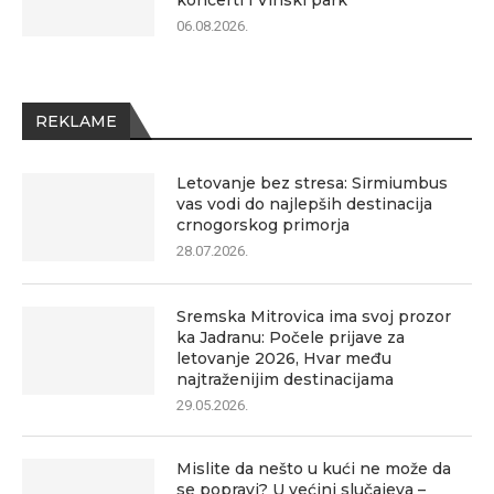
koncerti i Vinski park
06.08.2026.
REKLAME
Letovanje bez stresa: Sirmiumbus
vas vodi do najlepših destinacija
crnogorskog primorja
28.07.2026.
Sremska Mitrovica ima svoj prozor
ka Jadranu: Počele prijave za
letovanje 2026, Hvar među
najtraženijim destinacijama
29.05.2026.
Mislite da nešto u kući ne može da
se popravi? U većini slučajeva –