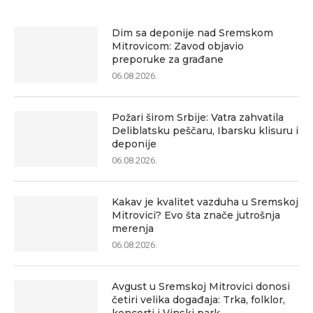
Dim sa deponije nad Sremskom
Mitrovicom: Zavod objavio
preporuke za građane
06.08.2026.
Požari širom Srbije: Vatra zahvatila
Deliblatsku peščaru, Ibarsku klisuru i
deponije
06.08.2026.
Kakav je kvalitet vazduha u Sremskoj
Mitrovici? Evo šta znače jutrošnja
merenja
06.08.2026.
Avgust u Sremskoj Mitrovici donosi
četiri velika događaja: Trka, folklor,