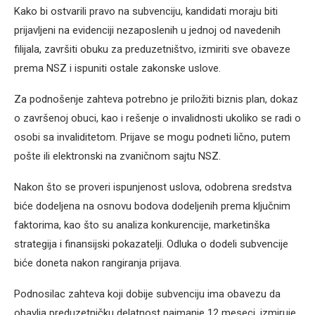
Kako bi ostvarili pravo na subvenciju, kandidati moraju biti
prijavljeni na evidenciji nezaposlenih u jednoj od navedenih
filijala, završiti obuku za preduzetništvo, izmiriti sve obaveze
prema NSZ i ispuniti ostale zakonske uslove.
Za podnošenje zahteva potrebno je priložiti biznis plan, dokaz
o završenoj obuci, kao i rešenje o invalidnosti ukoliko se radi o
osobi sa invaliditetom. Prijave se mogu podneti lično, putem
pošte ili elektronski na zvaničnom sajtu NSZ.
Nakon što se proveri ispunjenost uslova, odobrena sredstva
biće dodeljena na osnovu bodova dodeljenih prema ključnim
faktorima, kao što su analiza konkurencije, marketinška
strategija i finansijski pokazatelji. Odluka o dodeli subvencije
biće doneta nakon rangiranja prijava.
Podnosilac zahteva koji dobije subvenciju ima obavezu da
obavlja preduzetničku delatnost najmanje 12 meseci, izmiruje