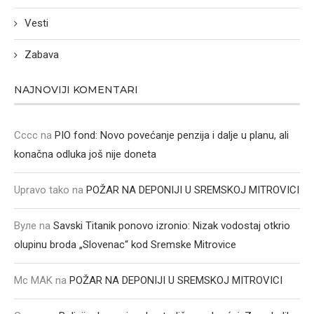
Vesti
Zabava
NAJNOVIJI KOMENTARI
Cccc
na
PIO fond: Novo povećanje penzija i dalje u planu, ali
konačna odluka još nije doneta
Upravo tako
na
POŽAR NA DEPONIJI U SREMSKOJ MITROVICI
Вуле
na
Savski Titanik ponovo izronio: Nizak vodostaj otkrio
olupinu broda „Slovenac“ kod Sremske Mitrovice
Mc MAK
na
POŽAR NA DEPONIJI U SREMSKOJ MITROVICI