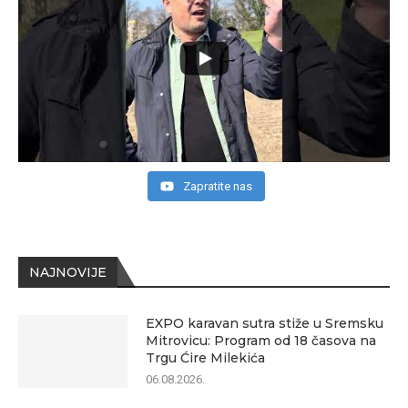
Zapratite nas
NAJNOVIJE
EXPO karavan sutra stiže u Sremsku
Mitrovicu: Program od 18 časova na
Trgu Ćire Milekića
06.08.2026.