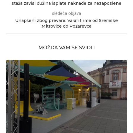
staža zavisi dužina isplate naknade za nezaposlene
sledeća objava
Uhapšeni zbog prevare: Varali firme od Sremske
Mitrovice do Požarevca
MOŽDA VAM SE SVIDI I