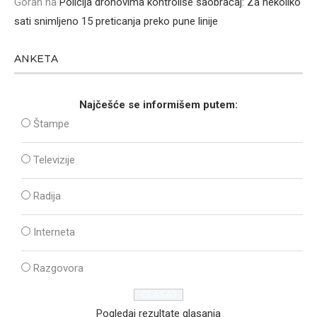
Goran
na
Policija dronovima kontroliše saobraćaj: Za nekoliko
sati snimljeno 15 preticanja preko pune linije
ANKETA
Najčešće se informišem putem:
Štampe
Televizije
Radija
Interneta
Razgovora
Pogledaj rezultate glasanja