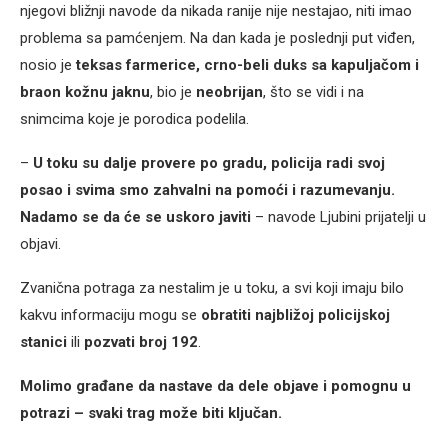
njegovi bližnji navode da nikada ranije nije nestajao, niti imao
problema sa pamćenjem. Na dan kada je poslednji put viđen,
nosio je
teksas farmerice, crno-beli duks sa kapuljačom i
braon kožnu jaknu
, bio je
neobrijan
, što se vidi i na
snimcima koje je porodica podelila.
–
U toku su dalje provere po gradu, policija radi svoj
posao i svima smo zahvalni na pomoći i razumevanju.
Nadamo se da će se uskoro javiti
– navode Ljubini prijatelji u
objavi.
Zvanična potraga za nestalim je u toku, a svi koji imaju bilo
kakvu informaciju mogu se
obratiti najbližoj policijskoj
stanici
ili
pozvati broj 192
.
Molimo građane da nastave da dele objave i pomognu u
potrazi – svaki trag može biti ključan.