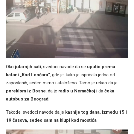
Oko
jutarnjih sati
, svedoci navode da se
uputio prema
kafani „Kod Lončara“
, gde je, kako je ispričala jedna od
zaposlenih, sedeo mirno i staloženo. Tamo je rekao da je
poreklom iz Bosne
, da je
radio u Nemačkoj
i da
čeka
autobus za Beograd
.
Takođe, svedoci navode da je
kasnije tog dana, između 15 i
19 časova, sedeo sam na klupi kod mostića
.