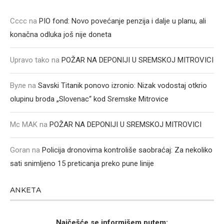
Cccc
na
PIO fond: Novo povećanje penzija i dalje u planu, ali
konačna odluka još nije doneta
Upravo tako
na
POŽAR NA DEPONIJI U SREMSKOJ MITROVICI
Вуле
na
Savski Titanik ponovo izronio: Nizak vodostaj otkrio
olupinu broda „Slovenac“ kod Sremske Mitrovice
Mc MAK
na
POŽAR NA DEPONIJI U SREMSKOJ MITROVICI
Goran
na
Policija dronovima kontroliše saobraćaj: Za nekoliko
sati snimljeno 15 preticanja preko pune linije
ANKETA
Najčešće se informišem putem: