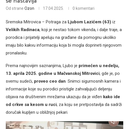
se nastavlja
Od strane
Ozon
17.04.2025.
0 komentari
Sremska Mitrovica – Potraga za
Ljubom Lazićem (63)
iz
Velikih Radinaca
, koji je nestao tokom vikenda, i dalje traje, a
porodica i prijatelji apeluju na građane da pomognu ukoliko
imaju bilo kakvu informaciju koja bi mogla doprineti njegovom
pronalasku.
Prema najnovijim saznanjima, Ljubo je
primećen u nedelju,
13. aprila 2025. godine u Mačvanskoj Mitrovici
, gde je, po
svemu sudeći,
proveo ceo dan
. Snimci sigurnosnih kamera i
informacije koje su porodici pristigle zahvaljujući deljenju
objava na društvenim mrežama ukazuju da je viđen
kako ide
od crkve sa kesom u ruci
, za koju se pretpostavlja da sadrži
doručak kupljen u obližnjoj pekari.