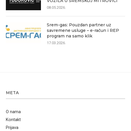
VOZILA U SREMSKOJ MITROVICI
08.05.2026.
Srem-gas: Pouzdan partner uz
savremene usluge – e-račun i REP
program na samo klik
17.03.2026.
META
O nama
Kontakt
Prijava