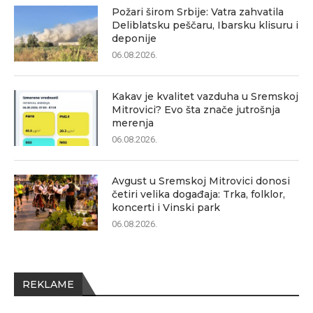
Požari širom Srbije: Vatra zahvatila
Deliblatsku peščaru, Ibarsku klisuru i
deponije
06.08.2026.
Kakav je kvalitet vazduha u Sremskoj
Mitrovici? Evo šta znače jutrošnja
merenja
06.08.2026.
Avgust u Sremskoj Mitrovici donosi
četiri velika događaja: Trka, folklor,
koncerti i Vinski park
06.08.2026.
REKLAME