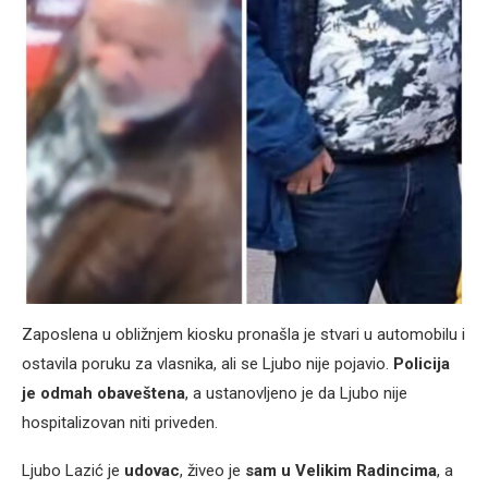
Zaposlena u obližnjem kiosku pronašla je stvari u automobilu i
ostavila poruku za vlasnika, ali se Ljubo nije pojavio.
Policija
je odmah obaveštena
, a ustanovljeno je da Ljubo nije
hospitalizovan niti priveden.
Ljubo Lazić je
udovac
, živeo je
sam u Velikim Radincima
, a