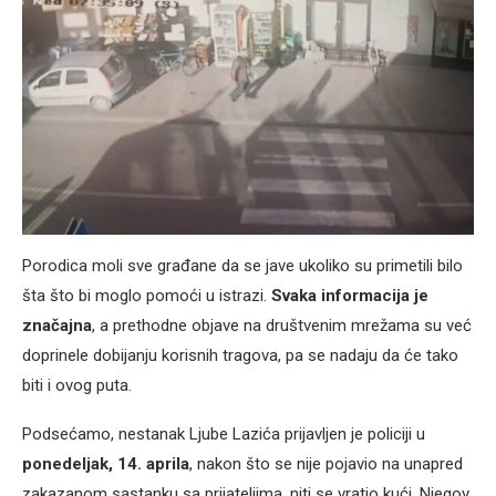
Porodica moli sve građane da se jave ukoliko su primetili bilo
šta što bi moglo pomoći u istrazi.
Svaka informacija je
značajna
, a prethodne objave na društvenim mrežama su već
doprinele dobijanju korisnih tragova, pa se nadaju da će tako
biti i ovog puta.
Podsećamo, nestanak Ljube Lazića prijavljen je policiji u
ponedeljak, 14. aprila
, nakon što se nije pojavio na unapred
zakazanom sastanku sa prijateljima, niti se vratio kući. Njegov