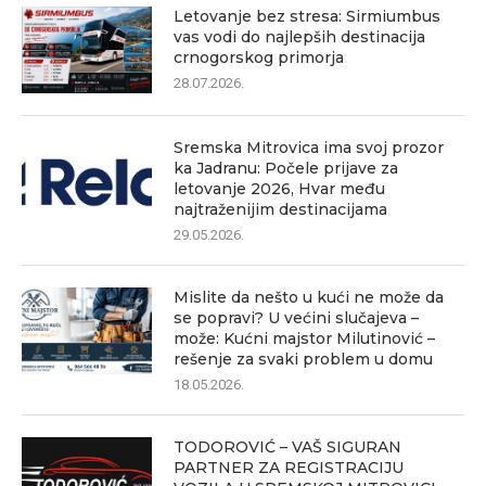
Letovanje bez stresa: Sirmiumbus
vas vodi do najlepših destinacija
crnogorskog primorja
28.07.2026.
Sremska Mitrovica ima svoj prozor
ka Jadranu: Počele prijave za
letovanje 2026, Hvar među
najtraženijim destinacijama
29.05.2026.
Mislite da nešto u kući ne može da
se popravi? U većini slučajeva –
može: Kućni majstor Milutinović –
rešenje za svaki problem u domu
18.05.2026.
TODOROVIĆ – VAŠ SIGURAN
PARTNER ZA REGISTRACIJU