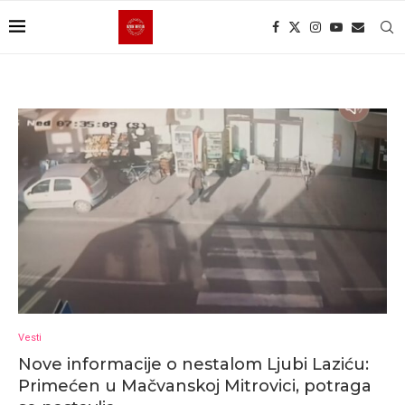
Vesti
Nove informacije o nestalom Ljubi Laziću:
Primećen u Mačvanskoj Mitrovici, potraga